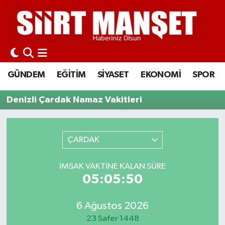
GÜNDEM
Siirt Nöbetçi Eczaneler
EĞİTİM
Siirt Hava Durumu
GÜNDEM
EĞİTİM
SİYASET
EKONOMİ
SPOR
SİYASET
Siirt Namaz Vakitleri
Denizli Çardak Namaz Vakitleri
EKONOMİ
Siirt Trafik Yoğunluk Haritası
ÇARDAK
SPOR
Süper Lig Puan Durumu ve Fikstür
İLÇELER
Tüm Manşetler
İMSAK VAKTINE KALAN SÜRE
05:05:50
KÜLTÜR-SANAT
Son Dakika Haberleri
6 Ağustos 2026
SAĞLIK-YAŞAM
Haber Arşivi
23 Safer 1448