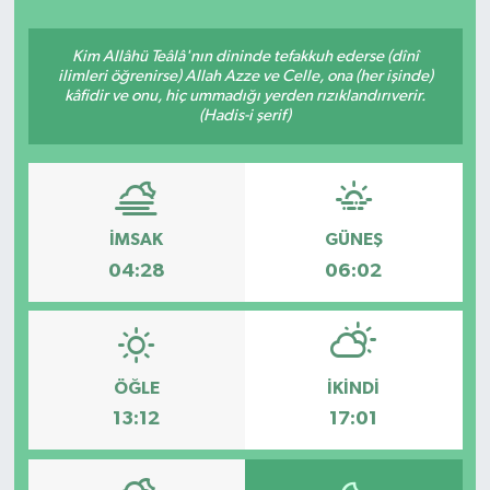
Kim Allâhü Teâlâ'nın dininde tefakkuh ederse (dînî
ilimleri öğrenirse) Allah Azze ve Celle, ona (her işinde)
kâfidir ve onu, hiç ummadığı yerden rızıklandırıverir.
(Hadis-i şerif)
İMSAK
GÜNEŞ
04:28
06:02
ÖĞLE
İKINDI
13:12
17:01