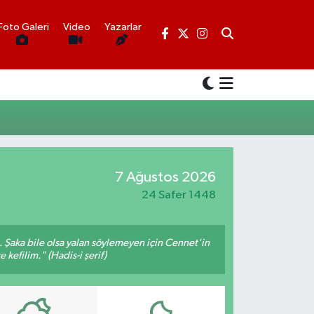
Foto Galeri
Video
Yazarlar
7 Ağustos 2026
24 Safer 1448
m. Şaka bile olsa yalan söylemeyen için Cennet'in
 kefilim." (Hadis-i şerif)