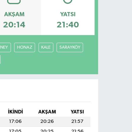
AKŞAM
YATSI
20:14
21:40
NEY
HONAZ
KALE
SARAYKÖY
I
İKINDI
AKŞAM
YATSI
17:06
20:26
21:57
17:05
20:25
21:56