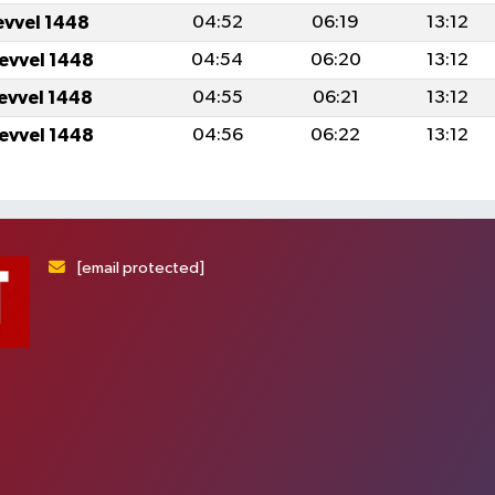
evvel 1448
04:52
06:19
13:12
levvel 1448
04:54
06:20
13:12
levvel 1448
04:55
06:21
13:12
levvel 1448
04:56
06:22
13:12
[email protected]