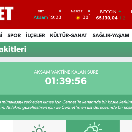
BITCOIN
°
38
Akşam
19:23
65.130,04
1.2
DOLAR
47,7069
0.17
İ
SPOR
İLÇELER
KÜLTÜR-SANAT
SAĞLIK-YAŞAM
EURO
55,0265
0.01
kitleri
STERLİN
64,1897
0.02
GRAM ALTIN
6618.49
2.12
AKŞAM VAKTINE KALAN SÜRE
BİST100
01:39:55
13.887
64
sa münakaşayı terk eden kimse için Cennet'in kenarında bir köşke kefili
im. Ahlâkını güzelleştiren için de Cennet'in en üst derecesinde bir köşke