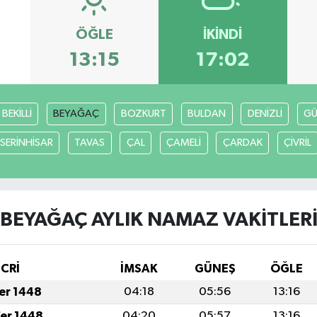
ÖĞLE
İKINDI
13:15
17:02
BEKİLLİ
BEYAĞAÇ
BOZKURT
BULDAN
DENİZLİ
GÜ
SERİNHİSAR
TAVAS
ÇAL
ÇAMELİ
ÇARDAK
ÇİVRİL
BEYAĞAÇ AYLIK NAMAZ VAKITLER
İCRİ
İMSAK
GÜNEŞ
ÖĞLE
fer 1448
04:18
05:56
13:16
fer 1448
04:20
05:57
13:16