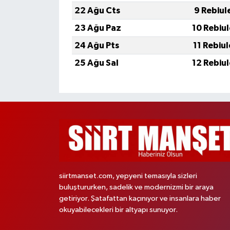
22 Ağu Cts
9 Rebiul
23 Ağu Paz
10 Rebiu
24 Ağu Pts
11 Rebiu
25 Ağu Sal
12 Rebiu
siirtmanset.com, yepyeni temasıyla sizleri
buluştururken, sadelik ve modernizmi bir araya
getiriyor. Şatafattan kaçınıyor ve insanlara haber
okuyabilecekleri bir altyapı sunuyor.