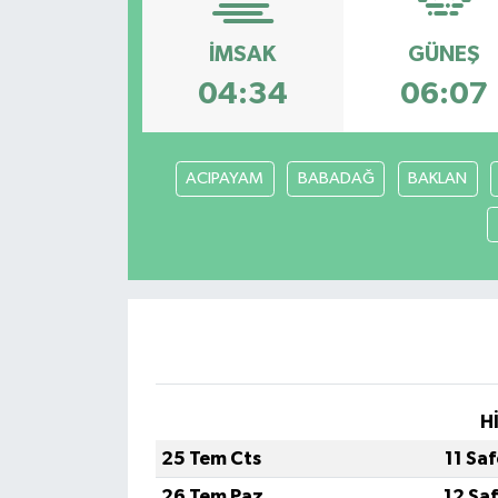
İMSAK
GÜNEŞ
04:34
06:07
ACIPAYAM
BABADAĞ
BAKLAN
H
25 Tem Cts
11 Sa
26 Tem Paz
12 Sa