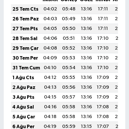
25 Tem Cts
04:02
05:48
13:16
17:11
20:34
26 Tem Paz
04:03
05:49
13:16
17:11
20:33
27 Tem Pts
04:05
05:50
13:16
17:11
20:32
28 Tem Sal
04:06
05:51
13:16
17:10
20:31
29 Tem Çar
04:08
05:52
13:16
17:10
20:30
30 Tem Per
04:09
05:53
13:16
17:10
20:29
31 Tem Cum
04:10
05:54
13:16
17:10
20:28
1 Ağu Cts
04:12
05:55
13:16
17:09
20:27
2 Ağu Paz
04:13
05:56
13:16
17:09
20:26
3 Ağu Pts
04:15
05:57
13:16
17:09
20:25
4 Ağu Sal
04:16
05:58
13:16
17:08
20:24
5 Ağu Çar
04:18
05:58
13:16
17:08
20:23
6 Ağu Per
04:19
05:59
13:15
17:07
20:21