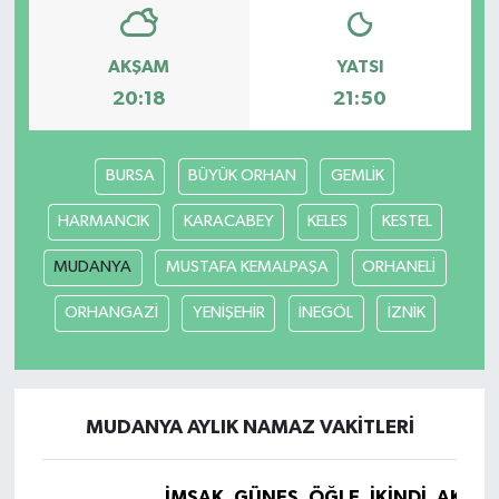
AKŞAM
YATSI
20:18
21:50
BURSA
BÜYÜK ORHAN
GEMLİK
HARMANCIK
KARACABEY
KELES
KESTEL
MUDANYA
MUSTAFA KEMALPAŞA
ORHANELİ
ORHANGAZİ
YENİŞEHİR
İNEGÖL
İZNİK
MUDANYA AYLIK NAMAZ VAKITLERI
İMSAK
GÜNEŞ
ÖĞLE
İKINDI
AKŞA