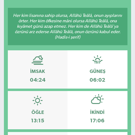
Her kim lisanına sahip olursa, Allâhü Teâlâ, onun ayıplarını
örter. Her kim öfkesine mâni olursa Allâhü Teâlâ, ona
kıyâmet günü azap etmez. Her kim de Allâhü Teâlâ'ya
özrünü arz ederse Allâhü Teâlâ, onun özrünü kabul eder.
(Hadis-i şerif)
İMSAK
GÜNEŞ
04:24
06:02
ÖĞLE
İKINDI
13:15
17:06