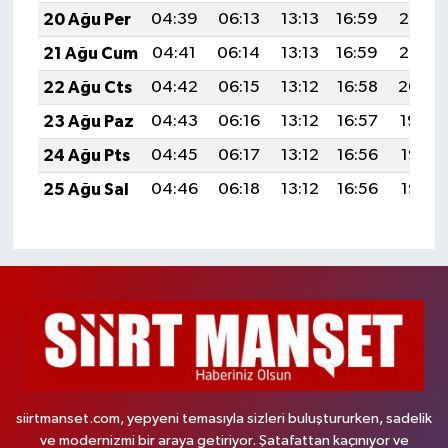
20 Ağu Per
04:39
06:13
13:13
16:59
20:03
21 Ağu Cum
04:41
06:14
13:13
16:59
20:02
22 Ağu Cts
04:42
06:15
13:12
16:58
20:00
23 Ağu Paz
04:43
06:16
13:12
16:57
19:59
24 Ağu Pts
04:45
06:17
13:12
16:56
19:57
25 Ağu Sal
04:46
06:18
13:12
16:56
19:56
siirtmanset.com, yepyeni temasıyla sizleri buluştururken, sadelik
ve modernizmi bir araya getiriyor. Şatafattan kaçınıyor ve