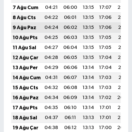
7 Ağu Cum
04:21
06:00
13:15
17:07
20:20
8 Ağu Cts
04:22
06:01
13:15
17:06
20:19
9 Ağu Paz
04:24
06:02
13:15
17:06
20:18
10 Ağu Pts
04:25
06:03
13:15
17:05
20:17
11 Ağu Sal
04:27
06:04
13:15
17:05
20:15
12 Ağu Çar
04:28
06:05
13:15
17:04
20:14
13 Ağu Per
04:29
06:06
13:14
17:04
20:13
14 Ağu Cum
04:31
06:07
13:14
17:03
20:11
15 Ağu Cts
04:32
06:08
13:14
17:03
20:10
16 Ağu Paz
04:34
06:09
13:14
17:02
20:09
17 Ağu Pts
04:35
06:10
13:14
17:01
20:07
18 Ağu Sal
04:37
06:11
13:13
17:01
20:06
19 Ağu Çar
04:38
06:12
13:13
17:00
20:04