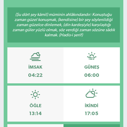
(Şu dört şey kâmil) müminin ahlâkındandır: Konuştuğu
zaman güzel konuşmak, (kendisine) bir şey söylenildiği
zaman güzelce dinlemek, (din kardeşiyle) karşılaştığı
zaman güler yüzlü olmak, söz verdiği zaman sözüne sâdık
kalmak. (Hadis-i şerif)
İMSAK
GÜNEŞ
04:22
06:00
ÖĞLE
İKINDI
13:14
17:05