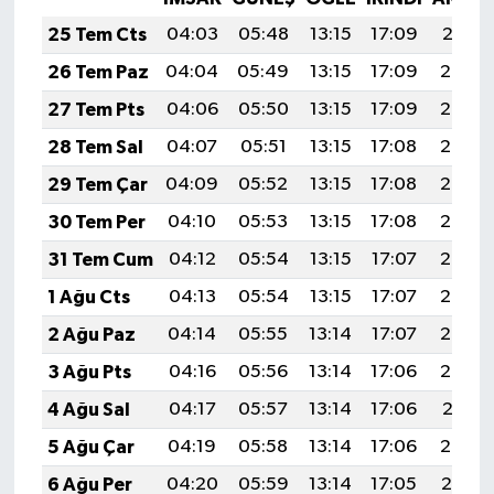
25 Tem Cts
04:03
05:48
13:15
17:09
20:31
26 Tem Paz
04:04
05:49
13:15
17:09
20:30
27 Tem Pts
04:06
05:50
13:15
17:09
20:29
28 Tem Sal
04:07
05:51
13:15
17:08
20:29
29 Tem Çar
04:09
05:52
13:15
17:08
20:28
30 Tem Per
04:10
05:53
13:15
17:08
20:27
31 Tem Cum
04:12
05:54
13:15
17:07
20:26
1 Ağu Cts
04:13
05:54
13:15
17:07
20:25
2 Ağu Paz
04:14
05:55
13:14
17:07
20:24
3 Ağu Pts
04:16
05:56
13:14
17:06
20:22
4 Ağu Sal
04:17
05:57
13:14
17:06
20:21
5 Ağu Çar
04:19
05:58
13:14
17:06
20:20
6 Ağu Per
04:20
05:59
13:14
17:05
20:19