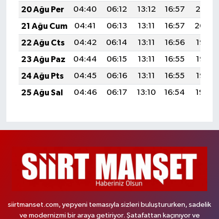
20 Ağu Per
04:40
06:12
13:12
16:57
20:01
21 Ağu Cum
04:41
06:13
13:11
16:57
20:00
22 Ağu Cts
04:42
06:14
13:11
16:56
19:58
23 Ağu Paz
04:44
06:15
13:11
16:55
19:57
24 Ağu Pts
04:45
06:16
13:11
16:55
19:55
25 Ağu Sal
04:46
06:17
13:10
16:54
19:54
siirtmanset.com, yepyeni temasıyla sizleri buluştururken, sadelik
ve modernizmi bir araya getiriyor. Şatafattan kaçınıyor ve