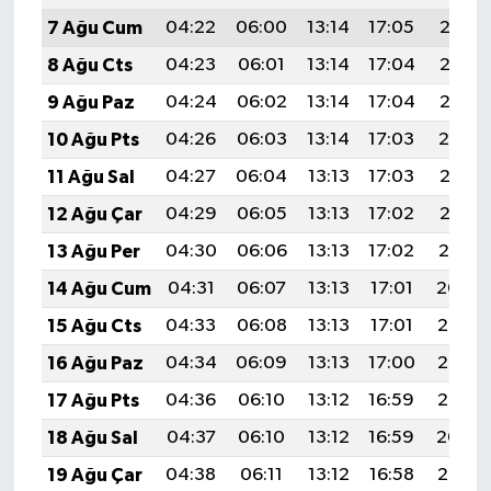
7 Ağu Cum
04:22
06:00
13:14
17:05
20:18
8 Ağu Cts
04:23
06:01
13:14
17:04
20:17
9 Ağu Paz
04:24
06:02
13:14
17:04
20:16
10 Ağu Pts
04:26
06:03
13:14
17:03
20:14
11 Ağu Sal
04:27
06:04
13:13
17:03
20:13
12 Ağu Çar
04:29
06:05
13:13
17:02
20:12
13 Ağu Per
04:30
06:06
13:13
17:02
20:10
14 Ağu Cum
04:31
06:07
13:13
17:01
20:09
15 Ağu Cts
04:33
06:08
13:13
17:01
20:08
16 Ağu Paz
04:34
06:09
13:13
17:00
20:07
17 Ağu Pts
04:36
06:10
13:12
16:59
20:05
18 Ağu Sal
04:37
06:10
13:12
16:59
20:04
19 Ağu Çar
04:38
06:11
13:12
16:58
20:02