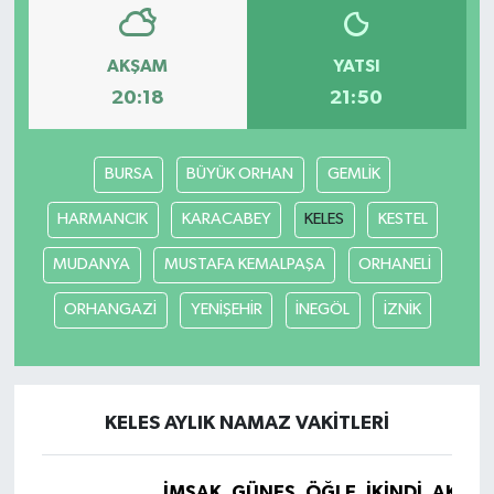
AKŞAM
YATSI
20:18
21:50
BURSA
BÜYÜK ORHAN
GEMLİK
HARMANCIK
KARACABEY
KELES
KESTEL
MUDANYA
MUSTAFA KEMALPAŞA
ORHANELİ
ORHANGAZİ
YENİŞEHİR
İNEGÖL
İZNİK
KELES AYLIK NAMAZ VAKITLERI
İMSAK
GÜNEŞ
ÖĞLE
İKINDI
AKŞA