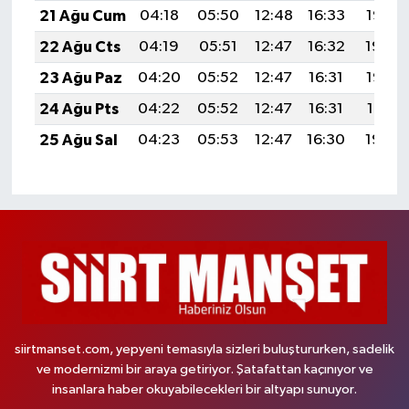
21 Ağu Cum
04:18
05:50
12:48
16:33
19:36
22 Ağu Cts
04:19
05:51
12:47
16:32
19:34
23 Ağu Paz
04:20
05:52
12:47
16:31
19:33
24 Ağu Pts
04:22
05:52
12:47
16:31
19:31
25 Ağu Sal
04:23
05:53
12:47
16:30
19:30
siirtmanset.com, yepyeni temasıyla sizleri buluştururken, sadelik
ve modernizmi bir araya getiriyor. Şatafattan kaçınıyor ve
insanlara haber okuyabilecekleri bir altyapı sunuyor.