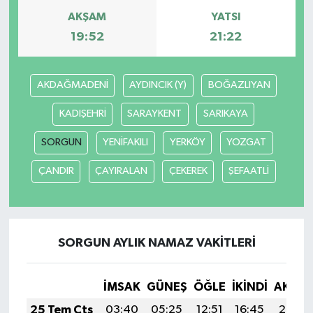
AKŞAM
YATSI
19:52
21:22
AKDAĞMADENİ
AYDINCIK (Y)
BOĞAZLIYAN
KADIŞEHRİ
SARAYKENT
SARIKAYA
SORGUN
YENİFAKILI
YERKÖY
YOZGAT
ÇANDIR
ÇAYIRALAN
ÇEKEREK
ŞEFAATLİ
SORGUN AYLIK NAMAZ VAKITLERI
İMSAK
GÜNEŞ
ÖĞLE
İKINDI
AKŞA
25 Tem Cts
03:40
05:25
12:51
16:45
20:07