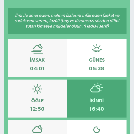
İlmi ile amel eden, malının fazlasını infâk eden (zekât ve
sadakasını veren), fuzûlî (boş ve lüzumsuz) sözden dilini
tutan kimseye müjdeler olsun. (Hadis-i şerif)
İMSAK
GÜNEŞ
04:01
05:38
ÖĞLE
İKINDI
12:50
16:40