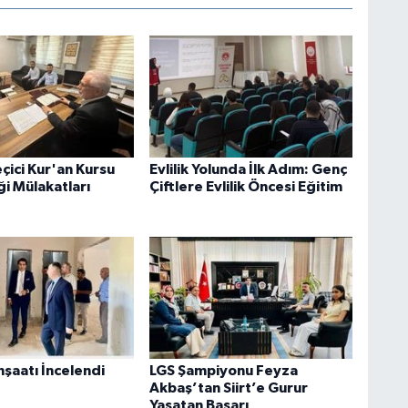
eçici Kur'an Kursu
Evlilik Yolunda İlk Adım: Genç
ği Mülakatları
Çiftlere Evlilik Öncesi Eğitim
İnşaatı İncelendi
LGS Şampiyonu Feyza
Akbaş’tan Siirt’e Gurur
Yaşatan Başarı