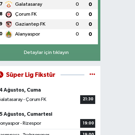
7
Galatasaray
0
0
8
Çorum FK
0
0
9
Gaziantep FK
0
0
0
Alanyaspor
0
0
Detaylar için tıklayın
Süper Lig Fikstür
4 Ağustos, Cuma
alatasaray - Çorum FK
21:30
5 Ağustos, Cumartesi
onyaspor - Rizespor
19:00
19:00