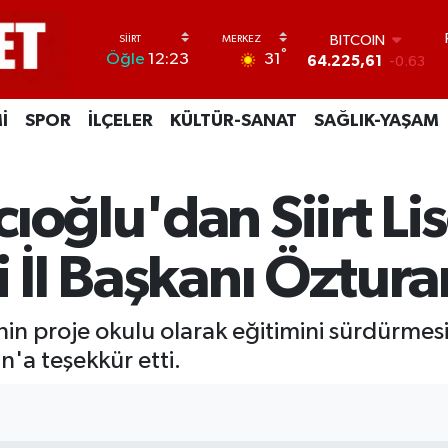
BITCOIN
64.225,61
-0.63
DOLAR
°
31
Öğle
12:23
47,7143
0.16
EURO
55,0317
-0.02
İ
SPOR
İLÇELER
KÜLTÜR-SANAT
SAĞLIK-YAŞAM
STERLİN
64,2463
0.07
GRAM ALTIN
6574.81
1.44
ıoğlu'dan Siirt Li
BİST100
13.799
70
i İl Başkanı Öztur
'nin proje okulu olarak eğitimini sürdürmesi 
'a teşekkür etti.