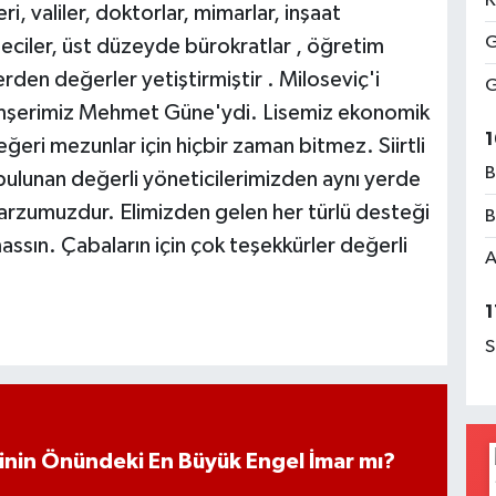
K
i, valiler, doktorlar, mimarlar, inşaat
G
teciler, üst düzeyde bürokratlar , öğretim
erden değerler yetiştirmiştir . Miloseviç'i
G
 hemşerimiz Mehmet Güne'ydi. Lisemiz ekonomik
1
eğeri mezunlar için hiçbir zaman bitmez. Siirtli
B
bulunan değerli yöneticilerimizden aynı yerde
 arzumuzdur. Elimizden gelen her türlü desteği
B
sın. Çabaların için çok teşekkürler değerli
A
1
S
iminin Önündeki En Büyük Engel İmar mı?