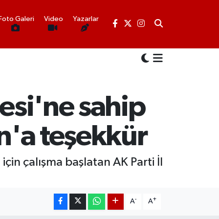
Foto Galeri
Video
Yazarlar
sesi'ne sahip
an'a teşekkür
için çalışma başlatan AK Parti İl
-
+
A
A