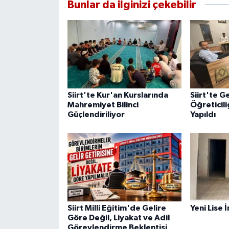
Bunlar da ilginizi çekebilir
Siirt'te Kur'an Kurslarında
Siirt'te G
Mahremiyet Bilinci
Öğreticili
Güçlendiriliyor
Yapıldı
Siirt Milli Eğitim'de Gelire
Yeni Lise 
Göre Değil, Liyakat ve Adil
Görevlendirme Beklentisi