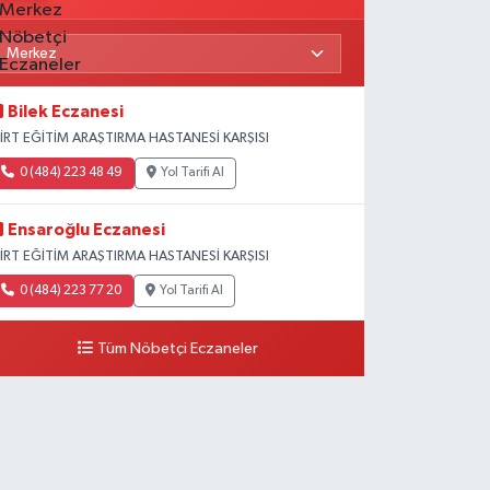
Bilek Eczanesi
İİRT EĞİTİM ARAŞTIRMA HASTANESİ KARŞISI
0 (484) 223 48 49
Yol Tarifi Al
Ensaroğlu Eczanesi
İİRT EĞİTİM ARAŞTIRMA HASTANESİ KARŞISI
0 (484) 223 77 20
Yol Tarifi Al
Tüm Nöbetçi Eczaneler