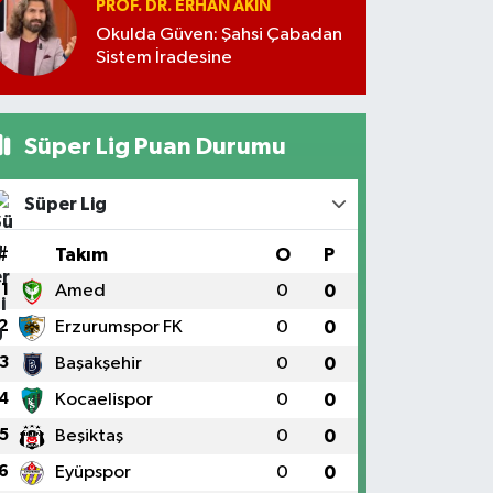
PROF. DR. ERHAN AKIN
Okulda Güven: Şahsi Çabadan
Sistem İradesine
Süper Lig Puan Durumu
Süper Lig
#
Takım
O
P
1
Amed
0
0
2
Erzurumspor FK
0
0
3
Başakşehir
0
0
4
Kocaelispor
0
0
5
Beşiktaş
0
0
6
Eyüpspor
0
0