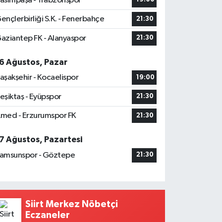
asımpaşa - Trabzonspor
ençlerbirliği S.K. - Fenerbahçe
21:30
aziantep FK - Alanyaspor
21:30
6 Ağustos, Pazar
aşakşehir - Kocaelispor
19:00
eşiktaş - Eyüpspor
21:30
med - Erzurumspor FK
21:30
7 Ağustos, Pazartesi
amsunspor - Göztepe
21:30
Siirt Merkez Nöbetçi
Eczaneler