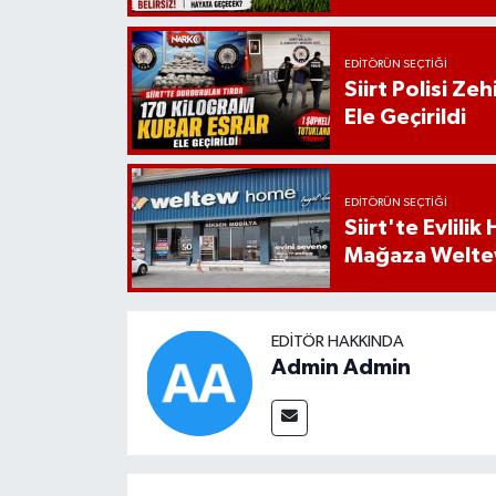
EDITÖRÜN SEÇTIĞI
Siirt Polisi Ze
Ele Geçirildi
EDITÖRÜN SEÇTIĞI
Siirt'te Evlili
Mağaza Welt
EDITÖR HAKKINDA
Admin Admin