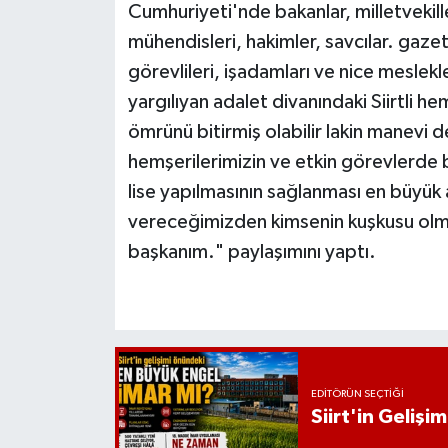
Cumhuriyeti'nde bakanlar, milletvekiller
mühendisleri, hakimler, savcılar. gaze
görevlileri, işadamları ve nice meslekl
yargılıyan adalet divanındaki Siirtli
ömrünü bitirmiş olabilir lakin manevi d
hemşerilerimizin ve etkin görevlerde 
lise yapılmasının sağlanması en büyük
vereceğimizden kimsenin kuşkusu olmas
başkanım." paylaşımını yaptı.
EDITÖRÜN SEÇTIĞI
Siirt'in Geliş