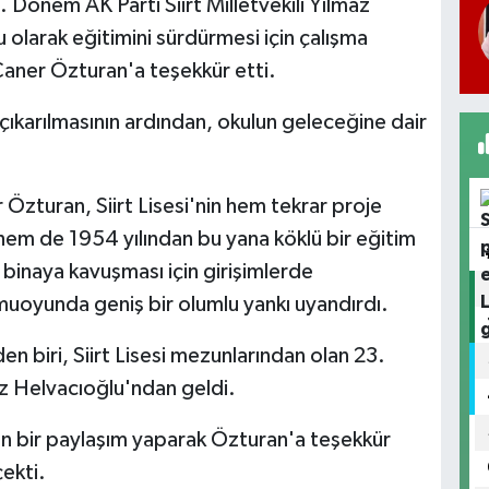
3. Dönem AK Parti Siirt Milletvekili Yılmaz
u olarak eğitimini sürdürmesi için çalışma
 Caner Özturan'a teşekkür etti.
n çıkarılmasının ardından, okulun geleceğine dair
r Özturan, Siirt Lisesi'nin hem tekrar proje
em de 1954 yılından bu yana köklü bir eğitim
r binaya kavuşması için girişimlerde
amuoyunda geniş bir olumlu yankı uyandırdı.
n biri, Siirt Lisesi mezunlarından olan 23.
az Helvacıoğlu'ndan geldi.
n bir paylaşım yaparak Özturan'a teşekkür
çekti.