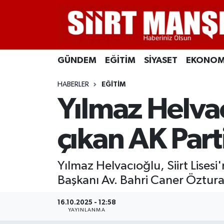
GÜNDEM
Siirt Nöbetçi Eczaneler
GÜNDEM
EĞİTİM
SİYASET
EKONOM
EĞİTİM
Siirt Hava Durumu
HABERLER
EĞİTİM
SİYASET
Siirt Namaz Vakitleri
Yılmaz Helvac
EKONOMİ
Siirt Trafik Yoğunluk Haritası
çıkan AK Part
SPOR
Süper Lig Puan Durumu ve Fikstür
Yılmaz Helvacıoğlu, Siirt Lisesi
İLÇELER
Tüm Manşetler
Başkanı Av. Bahri Caner Özturan
KÜLTÜR-SANAT
Son Dakika Haberleri
16.10.2025 - 12:58
YAYINLANMA
SAĞLIK-YAŞAM
Haber Arşivi