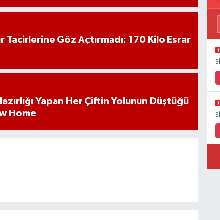
hir Tacirlerine Göz Açtırmadı: 170 Kilo Esrar
S
k Hazırlığı Yapan Her Çiftin Yolunun Düştüğü
ew Home
S