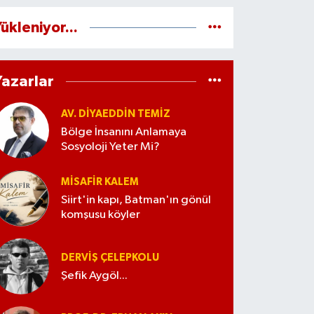
ükleniyor...
Yazarlar
AV. DIYAEDDIN TEMIZ
Bölge İnsanını Anlamaya
Sosyoloji Yeter Mi?
MISAFIR KALEM
Siirt'in kapı, Batman'ın gönül
komşusu köyler
DERVIŞ ÇELEPKOLU
Şefik Aygöl...