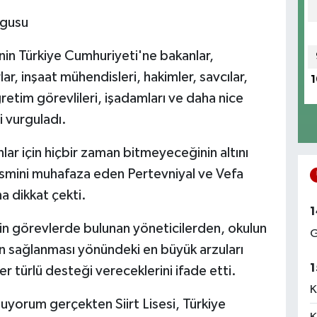
rgusu
'nin Türkiye Cumhuriyeti'ne bakanlar,
rlar, inşaat mühendisleri, hakimler, savcılar,
1
retim görevlileri, işadamları ve daha nice
i vurguladı.
lar için hiçbir zaman bitmeyeceğinin altını
ismini muhafaza eden Pertevniyal ve Vefa
na dikkat çekti.
1
tkin görevlerde bulunan yöneticilerden, okulun
G
n sağlanması yönündeki en büyük arzuları
1
r türlü desteği vereceklerini ifade etti.
K
uyorum gerçekten Siirt Lisesi, Türkiye