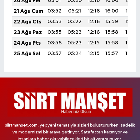
20 Ağu Per
03:51
05:20
12:16
16:00
19:03
21 Ağu Cum
03:52
05:21
12:16
16:00
19:01
22 Ağu Cts
03:53
05:22
12:16
15:59
19:00
23 Ağu Paz
03:55
05:23
12:16
15:58
18:59
24 Ağu Pts
03:56
05:23
12:15
15:58
18:57
25 Ağu Sal
03:57
05:24
12:15
15:57
18:56
siirtmanset.com, yepyeni temasıyla sizleri buluştururken, sadelik
ve modernizmi bir araya getiriyor. Şatafattan kaçınıyor ve
insanlara haber okuyabilecekleri bir altyapı sunuyor.