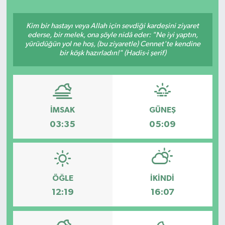
Kim bir hastayı veya Allah için sevdiği kardeşini ziyaret
ederse, bir melek, ona şöyle nidâ eder: "Ne iyi yaptın,
yürüdüğün yol ne hoş, (bu ziyaretle) Cennet'te kendine
bir köşk hazırladın!" (Hadis-i şerif)
İMSAK
GÜNEŞ
03:35
05:09
ÖĞLE
İKINDI
12:19
16:07