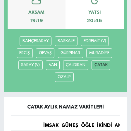
AKŞAM
YATSI
19:19
20:46
BAHÇESARAY
BAŞKALE
EDREMİT (V)
ERCİŞ
GEVAŞ
GÜRPINAR
MURADİYE
SARAY (V)
VAN
ÇALDIRAN
ÇATAK
ÖZALP
ÇATAK AYLIK NAMAZ VAKITLERI
İMSAK
GÜNEŞ
ÖĞLE
İKINDI
AKŞA