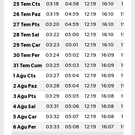
25 Tem Cts
03:18
04:58
12:19
16:10
19:31
26 Tem Paz
03:19
04:59
12:19
16:10
19:30
27 Tem Pts
03:20
04:59
12:19
16:10
19:29
28 Tem Sal
03:22
05:00
12:19
16:10
19:29
29 Tem Çar
03:23
05:01
12:19
16:10
19:28
30 Tem Per
03:24
05:02
12:19
16:09
19:27
31 Tem Cum
03:25
05:03
12:19
16:09
19:26
1 Ağu Cts
03:27
05:04
12:19
16:09
19:25
2 Ağu Paz
03:28
05:04
12:19
16:09
19:24
3 Ağu Pts
03:29
05:05
12:19
16:08
19:23
4 Ağu Sal
03:31
05:06
12:19
16:08
19:22
5 Ağu Çar
03:32
05:07
12:19
16:08
19:21
6 Ağu Per
03:33
05:08
12:19
16:07
19:20