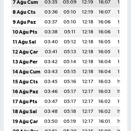
7 Ağu Cum
03:35
05:09
12:19
16:07
19:19
8 Ağu Cts
03:36
05:10
12:19
16:07
19:18
9 Ağu Paz
03:37
05:10
12:18
16:06
19:16
10 Ağu Pts
03:38
05:11
12:18
16:06
19:15
11 Ağu Sal
03:40
05:12
12:18
16:05
19:14
12 Ağu Çar
03:41
05:13
12:18
16:05
19:13
13 Ağu Per
03:42
05:14
12:18
16:04
19:12
14 Ağu Cum
03:43
05:15
12:18
16:04
19:10
15 Ağu Cts
03:45
05:16
12:17
16:03
19:09
16 Ağu Paz
03:46
05:17
12:17
16:03
19:08
17 Ağu Pts
03:47
05:17
12:17
16:02
19:07
18 Ağu Sal
03:48
05:18
12:17
16:02
19:05
19 Ağu Çar
03:50
05:19
12:17
16:01
19:04