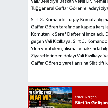
Vali/Belediye Başkan Vekili Dr. Kemal
Tuğgeneral Gaffar Gören'e iadeyi ziy
Siirt 3. Komando Tugay Komutanlığın
Gaffar Gören tarafından kapıda karşıla
Komutanlık Şeref Defterini imzaladı.
geçen Vali Kızılkaya, Siirt 3. Koman
’den yürütülen çalışmalar hakkında bilg
Ziyaretlerinden dolayı Vali Kızılkaya
Gaffar Gören ziyaret anısına Siirt tift
EDITÖRÜN SEÇTIĞI
Siirt'in Geliş