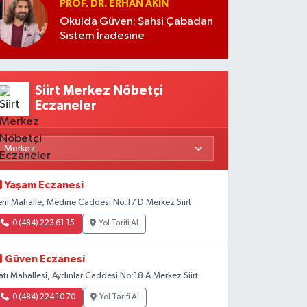
PROF. DR. ERHAN AKIN
Okulda Güven: Şahsi Çabadan
Sistem İradesine
Siirt Merkez Nöbetçi
Eczaneler
Yaşam Eczanesi
eni Mahalle, Medine Caddesi No:17 D Merkez Siirt
0 (484) 223 61 15
Yol Tarifi Al
Güven Eczanesi
atı Mahallesi, Aydınlar Caddesi No:18 A Merkez Siirt
0 (484) 224 10 70
Yol Tarifi Al