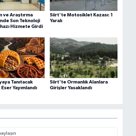
im ve Araştırma
Siirt'te Motosiklet Kazası: 1
nde Son Teknoloji
Yaralı
ihazı Hizmete Girdi
nyaya Tanıtacak
Siirt'te Ormanlık Alanlara
Eser Yayımlandı
Girişler Yasaklandı