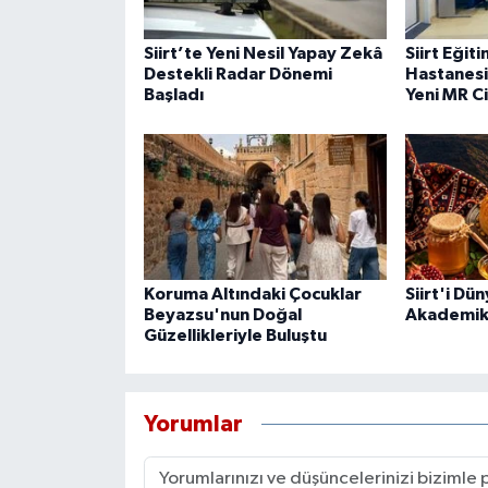
Siirt’te Yeni Nesil Yapay Zekâ
Siirt Eğit
Destekli Radar Dönemi
Hastanesi
Başladı
Yeni MR C
Koruma Altındaki Çocuklar
Siirt'i Dü
Beyazsu'nun Doğal
Akademik 
Güzellikleriyle Buluştu
Yorumlar