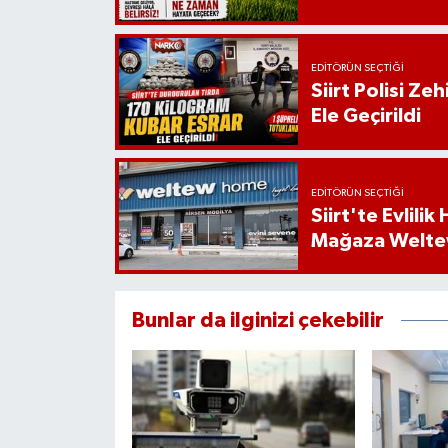
EDITÖRÜN SEÇTIĞI
Siirt Polisi Ze
Ele Geçirildi
EDITÖRÜN SEÇTIĞI
Siirt'te Evlili
Mağaza Welt
Bunlar da ilginizi çekebilir