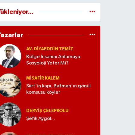
ükleniyor...
Yazarlar
AV. DIYAEDDIN TEMIZ
Bölge İnsanını Anlamaya
Sosyoloji Yeter Mi?
MISAFIR KALEM
Siirt'in kapı, Batman'ın gönül
komşusu köyler
DERVIŞ ÇELEPKOLU
Şefik Aygöl...