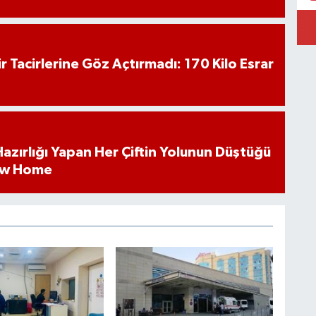
hir Tacirlerine Göz Açtırmadı: 170 Kilo Esrar
k Hazırlığı Yapan Her Çiftin Yolunun Düştüğü
ew Home