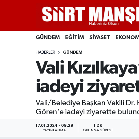
GÜNDEM
Siirt Nöbetçi Eczaneler
GÜNDEM
EĞİTİM
SİYASET
EKONOM
EĞİTİM
Siirt Hava Durumu
HABERLER
GÜNDEM
SİYASET
Siirt Namaz Vakitleri
Vali Kızılka
EKONOMİ
Siirt Trafik Yoğunluk Haritası
iadeyi ziyare
SPOR
Süper Lig Puan Durumu ve Fikstür
Vali/Belediye Başkan Vekili Dr
İLÇELER
Tüm Manşetler
Gören'e iadeyi ziyarette bulun
KÜLTÜR-SANAT
Son Dakika Haberleri
17.01.2024 - 09:29
1 DK
YAYINLANMA
OKUNMA SÜRESI
SAĞLIK-YAŞAM
Haber Arşivi