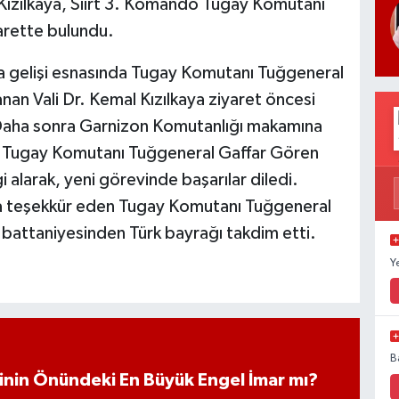
 Kızılkaya, Siirt 3. Komando Tugay Komutanı
arette bulundu.
a gelişi esnasında Tugay Komutanı Tuğgeneral
nan Vali Dr. Kemal Kızılkaya ziyaret öncesi
 Daha sonra Garnizon Komutanlığı makamına
do Tugay Komutanı Tuğgeneral Gaffar Gören
i alarak, yeni görevinde başarılar diledi.
'ya teşekkür eden Tugay Komutanı Tuğgeneral
ik battaniyesinden Türk bayrağı takdim etti.
Y
B
iminin Önündeki En Büyük Engel İmar mı?