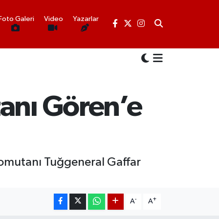
Foto Galeri
Video
Yazarlar
tanı Gören’e
 Komutanı Tuğgeneral Gaffar
-
+
A
A