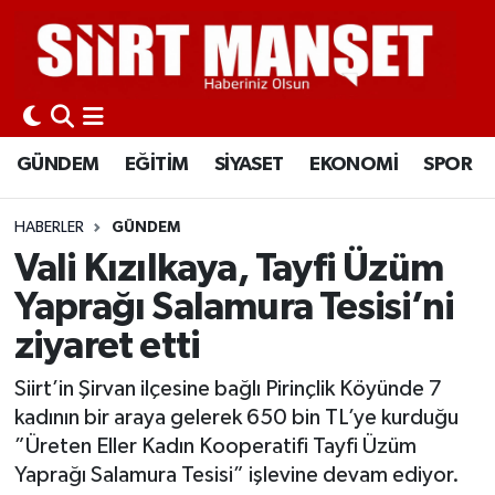
GÜNDEM
Siirt Nöbetçi Eczaneler
EĞİTİM
Siirt Hava Durumu
GÜNDEM
EĞİTİM
SİYASET
EKONOMİ
SPOR
SİYASET
Siirt Namaz Vakitleri
HABERLER
GÜNDEM
EKONOMİ
Siirt Trafik Yoğunluk Haritası
Vali Kızılkaya, Tayfi Üzüm
Yaprağı Salamura Tesisi’ni
SPOR
Süper Lig Puan Durumu ve Fikstür
ziyaret etti
İLÇELER
Tüm Manşetler
Siirt’in Şirvan ilçesine bağlı Pirinçlik Köyünde 7
kadının bir araya gelerek 650 bin TL’ye kurduğu
KÜLTÜR-SANAT
Son Dakika Haberleri
”Üreten Eller Kadın Kooperatifi Tayfi Üzüm
Yaprağı Salamura Tesisi” işlevine devam ediyor.
SAĞLIK-YAŞAM
Haber Arşivi