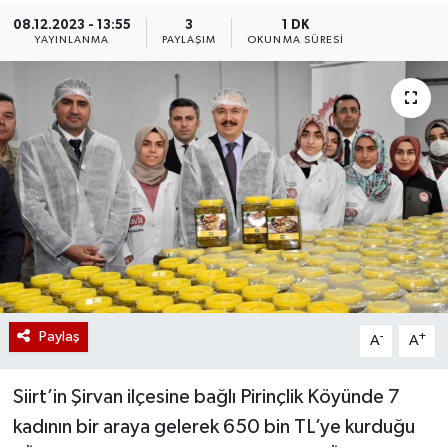
08.12.2023 - 13:55
3
1 DK
YAYINLANMA
PAYLAŞIM
OKUNMA SÜRESI
Paylaş
-
+
A
A
Siirt’in Şirvan ilçesine bağlı Pirinçlik Köyünde 7
kadının bir araya gelerek 650 bin TL’ye kurduğu