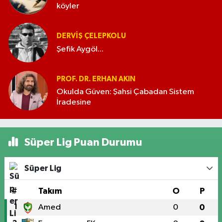
köyler
DERVIŞ ÇELEPKOLU
Şefik Aygöl...
PROF. DR. ERHAN AKIN
Okulda Güven: Şahsi Çabadan Sistem
İradesine
Süper Lig Puan Durumu
Süper Lig
#
Takım
O
P
1
Amed
0
0