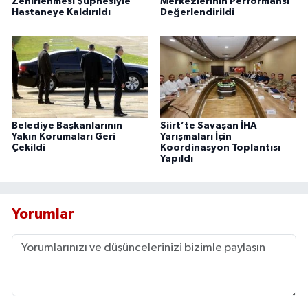
Zehirlenmesi Şüphesiyle
Merkezlerinin Performansı
Hastaneye Kaldırıldı
Değerlendirildi
Belediye Başkanlarının
Siirt’te Savaşan İHA
Yakın Korumaları Geri
Yarışmaları İçin
Çekildi
Koordinasyon Toplantısı
Yapıldı
Yorumlar