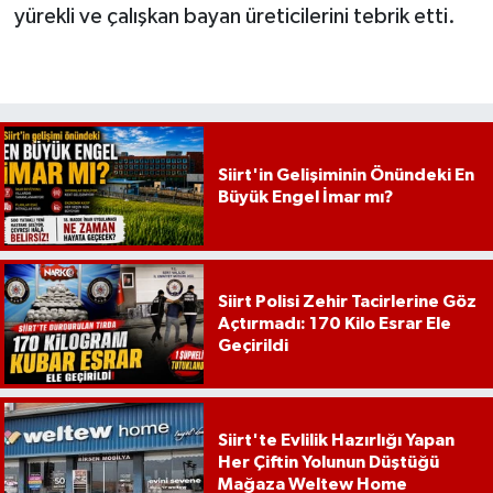
yürekli ve çalışkan bayan üreticilerini tebrik etti.
Siirt'in Gelişiminin Önündeki En
Büyük Engel İmar mı?
Siirt Polisi Zehir Tacirlerine Göz
Açtırmadı: 170 Kilo Esrar Ele
Geçirildi
Siirt'te Evlilik Hazırlığı Yapan
Her Çiftin Yolunun Düştüğü
Mağaza Weltew Home