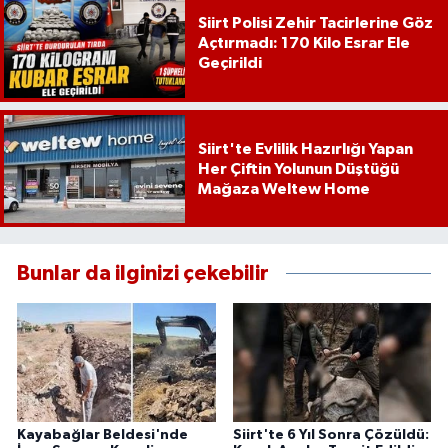
Siirt Polisi Zehir Tacirlerine Göz
Açtırmadı: 170 Kilo Esrar Ele
Geçirildi
Siirt'te Evlilik Hazırlığı Yapan
Her Çiftin Yolunun Düştüğü
Mağaza Weltew Home
Bunlar da ilginizi çekebilir
Kayabağlar Beldesi'nde
Siirt'te 6 Yıl Sonra Çözüldü: