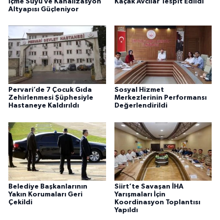
İçme Suyu ve Kanalizasyon
Kaçak Avcılar Tespit Edildi
Altyapısı Güçleniyor
Pervari’de 7 Çocuk Gıda
Sosyal Hizmet
Zehirlenmesi Şüphesiyle
Merkezlerinin Performansı
Hastaneye Kaldırıldı
Değerlendirildi
Belediye Başkanlarının
Siirt’te Savaşan İHA
Yakın Korumaları Geri
Yarışmaları İçin
Çekildi
Koordinasyon Toplantısı
Yapıldı