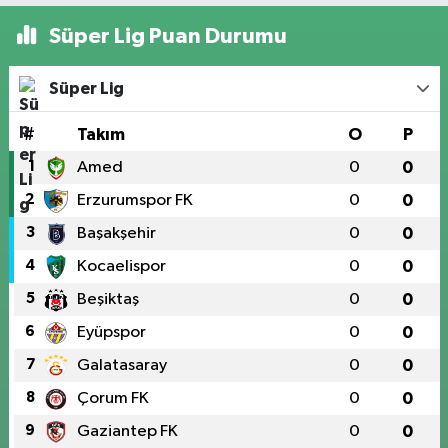
Süper Lig Puan Durumu
Süper Lig
#
Takım
O
P
1
Amed
0
0
2
Erzurumspor FK
0
0
3
Başakşehir
0
0
4
Kocaelispor
0
0
5
Beşiktaş
0
0
6
Eyüpspor
0
0
7
Galatasaray
0
0
8
Çorum FK
0
0
9
Gaziantep FK
0
0