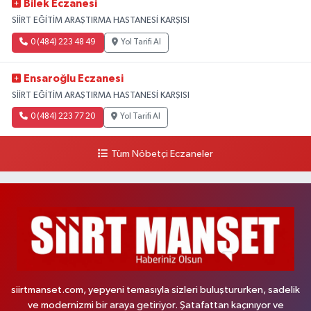
Bilek Eczanesi
SİİRT EĞİTİM ARAŞTIRMA HASTANESİ KARŞISI
0 (484) 223 48 49
Yol Tarifi Al
Ensaroğlu Eczanesi
SİİRT EĞİTİM ARAŞTIRMA HASTANESİ KARŞISI
0 (484) 223 77 20
Yol Tarifi Al
Tüm Nöbetçi Eczaneler
siirtmanset.com, yepyeni temasıyla sizleri buluştururken, sadelik
ve modernizmi bir araya getiriyor. Şatafattan kaçınıyor ve