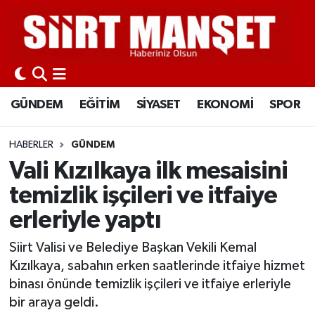
GÜNDEM
Siirt Nöbetçi Eczaneler
EĞİTİM
Siirt Hava Durumu
GÜNDEM
EĞİTİM
SİYASET
EKONOMİ
SPOR
SİYASET
Siirt Namaz Vakitleri
HABERLER
GÜNDEM
EKONOMİ
Siirt Trafik Yoğunluk Haritası
Vali Kızılkaya ilk mesaisini
temizlik işçileri ve itfaiye
SPOR
Süper Lig Puan Durumu ve Fikstür
erleriyle yaptı
İLÇELER
Tüm Manşetler
Siirt Valisi ve Belediye Başkan Vekili Kemal
Kızılkaya, sabahın erken saatlerinde itfaiye hizmet
KÜLTÜR-SANAT
Son Dakika Haberleri
binası önünde temizlik işçileri ve itfaiye erleriyle
bir araya geldi.
SAĞLIK-YAŞAM
Haber Arşivi