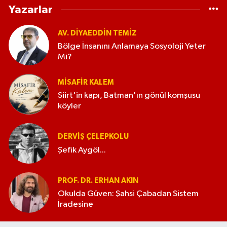
Yazarlar
AV. DIYAEDDIN TEMIZ
Bölge İnsanını Anlamaya Sosyoloji Yeter
Mi?
MISAFIR KALEM
Siirt'in kapı, Batman'ın gönül komşusu
köyler
DERVIŞ ÇELEPKOLU
Şefik Aygöl...
PROF. DR. ERHAN AKIN
Okulda Güven: Şahsi Çabadan Sistem
İradesine