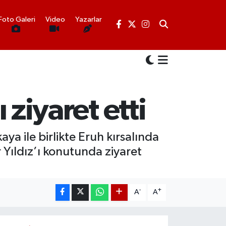
Foto Galeri
Video
Yazarlar
 ziyaret etti
aya ile birlikte Eruh kırsalında
Yıldız’ı konutunda ziyaret
-
+
A
A