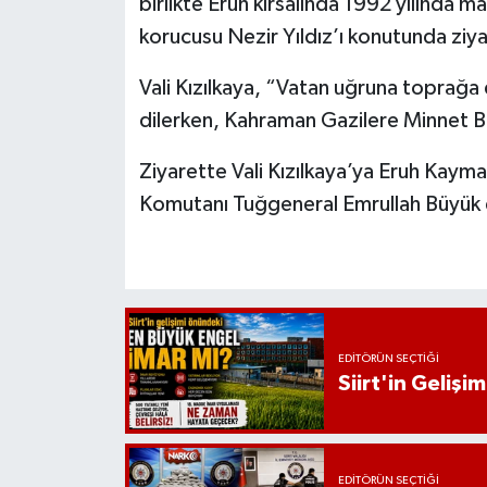
birlikte Eruh kırsalında 1992 yılında 
korucusu Nezir Yıldız’ı konutunda ziyar
Vali Kızılkaya, “Vatan uğruna toprağ
dilerken, Kahraman Gazilere Minnet Bor
Ziyarette Vali Kızılkaya’ya Eruh Kaym
Komutanı Tuğgeneral Emrullah Büyük eş
EDITÖRÜN SEÇTIĞI
Siirt'in Geliş
EDITÖRÜN SEÇTIĞI