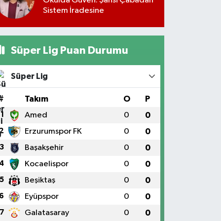
Okulda Güven: Şahsi Çabadan
Sistem İradesine
Süper Lig Puan Durumu
Süper Lig
#
Takım
O
P
1
Amed
0
0
2
Erzurumspor FK
0
0
3
Başakşehir
0
0
4
Kocaelispor
0
0
5
Beşiktaş
0
0
6
Eyüpspor
0
0
7
Galatasaray
0
0