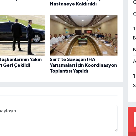
G
Hastaneye Kaldırıldı
G
1
B
B
aşkanlarının Yakın
Siirt’te Savaşan İHA
A
 Geri Çekildi
Yarışmaları İçin Koordinasyon
Toplantısı Yapıldı
1
S