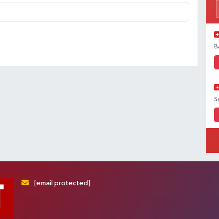
B
S
[email protected]