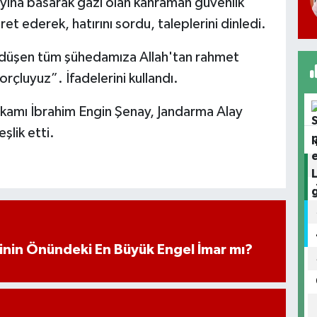
mayına basarak gazi olan kahraman güvenlik
et ederek, hatırını sordu, taleplerini dinledi.
a düşen tüm şühedamıza Allah'tan rahmet
çluyuz”. İfadelerini kullandı.
akamı İbrahim Engin Şenay, Jandarma Alay
lik etti.
iminin Önündeki En Büyük Engel İmar mı?