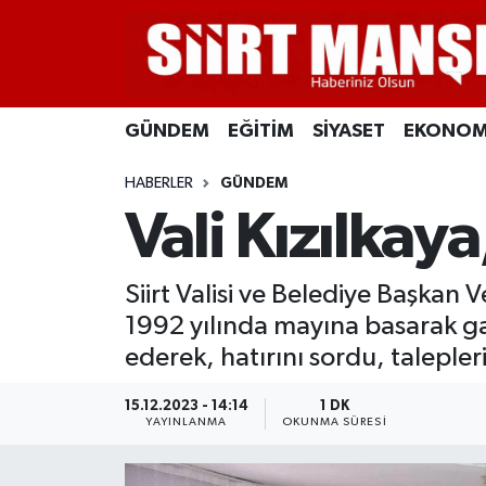
GÜNDEM
Siirt Nöbetçi Eczaneler
GÜNDEM
EĞİTİM
SİYASET
EKONOM
EĞİTİM
Siirt Hava Durumu
HABERLER
GÜNDEM
SİYASET
Siirt Namaz Vakitleri
Vali Kızılkaya
EKONOMİ
Siirt Trafik Yoğunluk Haritası
Siirt Valisi ve Belediye Başkan V
SPOR
Süper Lig Puan Durumu ve Fikstür
1992 yılında mayına basarak ga
ederek, hatırını sordu, talepleri
İLÇELER
Tüm Manşetler
15.12.2023 - 14:14
1 DK
KÜLTÜR-SANAT
Son Dakika Haberleri
YAYINLANMA
OKUNMA SÜRESI
SAĞLIK-YAŞAM
Haber Arşivi