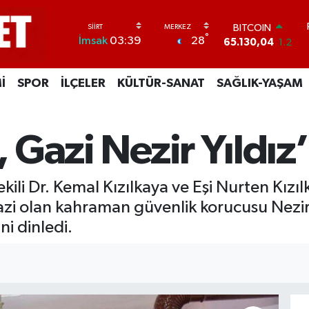
BITCOIN
65.130,04
1.2
°
28
İmsak
03:39
DOLAR
47,7106
0.17
EURO
İ
SPOR
İLÇELER
KÜLTÜR-SANAT
SAĞLIK-YAŞAM
55,1652
0.27
STERLİN
64,4046
0.35
GRAM ALTIN
, Gazi Nezir Yıldız’ı
6618.49
2.12
BİST100
13.773
-19
ekili Dr. Kemal Kızılkaya ve Eşi Nurten Kızılk
zi olan kahraman güvenlik korucusu Nezir 
ni dinledi.