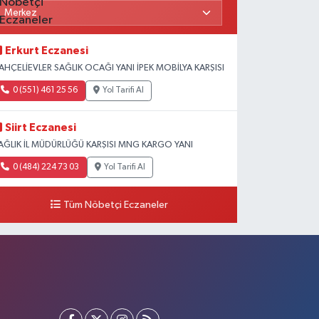
Erkurt Eczanesi
AHÇELİEVLER SAĞLIK OCAĞI YANI İPEK MOBİLYA KARŞISI
0 (551) 461 25 56
Yol Tarifi Al
Siirt Eczanesi
AĞLIK İL MÜDÜRLÜĞÜ KARŞISI MNG KARGO YANI
0 (484) 224 73 03
Yol Tarifi Al
Tüm Nöbetçi Eczaneler