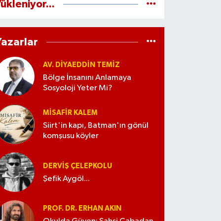
ükleniyor...
Yazarlar
AV. DIYAEDDIN TEMIZ
Bölge İnsanını Anlamaya
Sosyoloji Yeter Mi?
MISAFIR KALEM
Siirt'in kapı, Batman'ın gönül
komşusu köyler
DERVIŞ ÇELEPKOLU
Şefik Aygöl...
PROF. DR. ERHAN AKIN