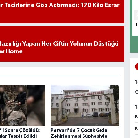
hir Tacirlerine Göz Açtırmadı: 170 Kilo Esrar
1
k Hazırlığı Yapan Her Çiftin Yolunun Düştüğü
ew Home
1
G
1
K
K
 Yıl Sonra Çözüldü:
Pervari’de 7 Çocuk Gıda
lar Tespit Edildi
Zehirlenmesi Şüphesiyle