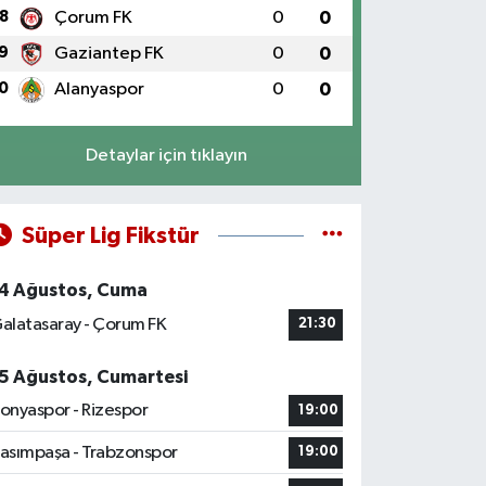
8
Çorum FK
0
0
9
Gaziantep FK
0
0
0
Alanyaspor
0
0
Detaylar için tıklayın
Süper Lig Fikstür
4 Ağustos, Cuma
alatasaray - Çorum FK
21:30
5 Ağustos, Cumartesi
onyaspor - Rizespor
19:00
asımpaşa - Trabzonspor
19:00