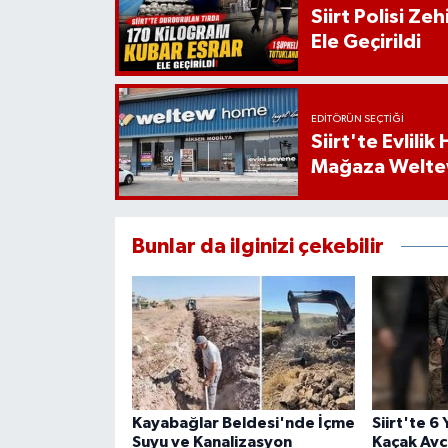
Siirt Polisi Ze
Ele Geçirildi
EDITÖRÜN SEÇTIĞI
Siirt'te Evlili
Mağaza Welt
Bunlar da ilginizi çekebilir
Kayabağlar Beldesi'nde İçme
Siirt'te 6
Suyu ve Kanalizasyon
Kaçak Avcı