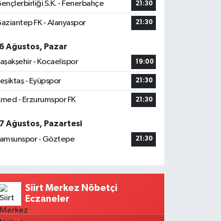
ençlerbirliği S.K. - Fenerbahçe
21:30
aziantep FK - Alanyaspor
21:30
6 Ağustos, Pazar
aşakşehir - Kocaelispor
19:00
eşiktaş - Eyüpspor
21:30
med - Erzurumspor FK
21:30
7 Ağustos, Pazartesi
amsunspor - Göztepe
21:30
Siirt Merkez Nöbetçi
Eczaneler