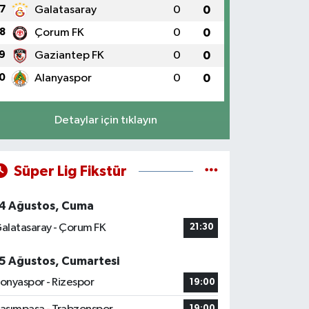
7
Galatasaray
0
0
8
Çorum FK
0
0
9
Gaziantep FK
0
0
0
Alanyaspor
0
0
Detaylar için tıklayın
Süper Lig Fikstür
4 Ağustos, Cuma
alatasaray - Çorum FK
21:30
5 Ağustos, Cumartesi
onyaspor - Rizespor
19:00
19:00