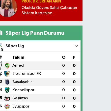
PROF. DR. ERHAN AKIN
Okulda Güven: Şahsi Çabadan
Sistem İradesine
Süper Lig Puan Durumu
Süper Lig
#
Takım
O
P
1
Amed
0
0
2
Erzurumspor FK
0
0
3
Başakşehir
0
0
4
Kocaelispor
0
0
5
Beşiktaş
0
0
6
Eyüpspor
0
0