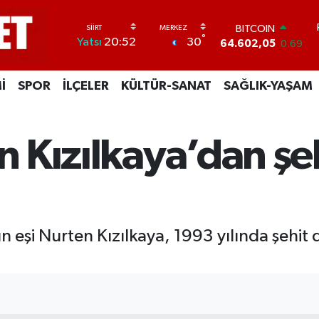
BITCOIN
64.602,05
0.69
DOLAR
°
30
Yatsı
20:52
47,6006
0.06
EURO
55,0250
0.02
İ
SPOR
İLÇELER
KÜLTÜR-SANAT
SAĞLIK-YAŞAM
STERLİN
64,2398
0.2
GRAM ALTIN
6513.94
0.32
n Kızılkaya’dan şeh
BİST100
13.768
48
nın eşi Nurten Kızılkaya, 1993 yılında şehit