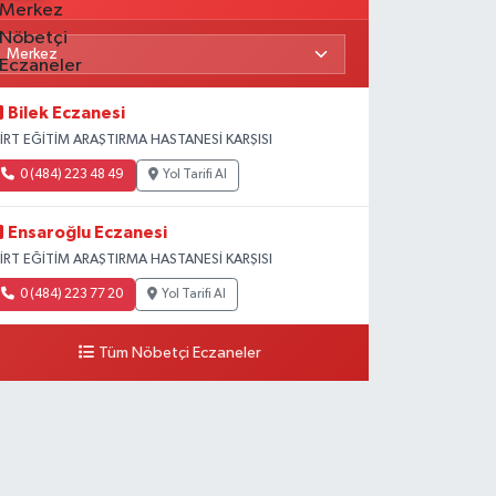
Bilek Eczanesi
İİRT EĞİTİM ARAŞTIRMA HASTANESİ KARŞISI
0 (484) 223 48 49
Yol Tarifi Al
Ensaroğlu Eczanesi
İİRT EĞİTİM ARAŞTIRMA HASTANESİ KARŞISI
0 (484) 223 77 20
Yol Tarifi Al
Tüm Nöbetçi Eczaneler