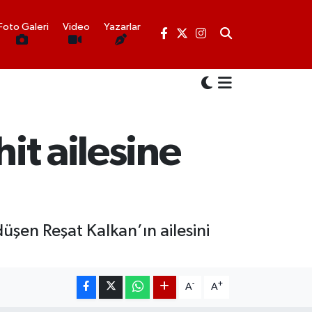
Foto Galeri
Video
Yazarlar
it ailesine
 düşen Reşat Kalkan’ın ailesini
-
+
A
A