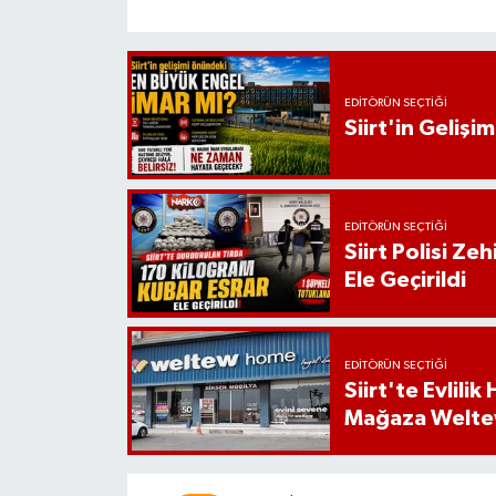
EDITÖRÜN SEÇTIĞI
Siirt'in Geliş
EDITÖRÜN SEÇTIĞI
Siirt Polisi Ze
Ele Geçirildi
EDITÖRÜN SEÇTIĞI
Siirt'te Evlili
Mağaza Welt