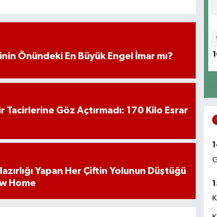
1
iminin Önündeki En Büyük Engel İmar mı?
hir Tacirlerine Göz Açtırmadı: 170 Kilo Esrar
1
G
k Hazırlığı Yapan Her Çiftin Yolunun Düştüğü
ew Home
1
K