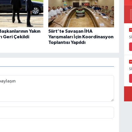
aşkanlarının Yakın
Siirt’te Savaşan İHA
 Geri Çekildi
Yarışmaları İçin Koordinasyon
S
Toplantısı Yapıldı
S