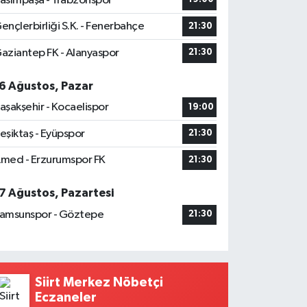
asımpaşa - Trabzonspor
ençlerbirliği S.K. - Fenerbahçe
21:30
aziantep FK - Alanyaspor
21:30
6 Ağustos, Pazar
aşakşehir - Kocaelispor
19:00
eşiktaş - Eyüpspor
21:30
med - Erzurumspor FK
21:30
7 Ağustos, Pazartesi
amsunspor - Göztepe
21:30
Siirt Merkez Nöbetçi
Eczaneler