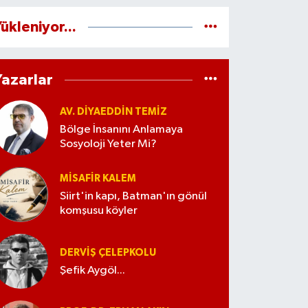
ükleniyor...
Yazarlar
AV. DIYAEDDIN TEMIZ
Bölge İnsanını Anlamaya
Sosyoloji Yeter Mi?
MISAFIR KALEM
Siirt'in kapı, Batman'ın gönül
komşusu köyler
DERVIŞ ÇELEPKOLU
Şefik Aygöl...