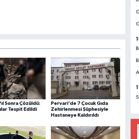
K
G
G
1
B
B
A
1
S
 Yıl Sonra Çözüldü:
Pervari’de 7 Çocuk Gıda
lar Tespit Edildi
Zehirlenmesi Şüphesiyle
Hastaneye Kaldırıldı