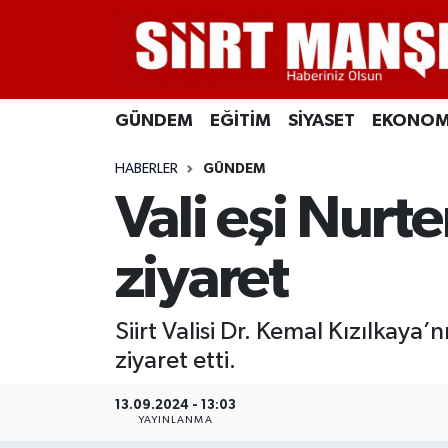
GÜNDEM
Siirt Nöbetçi Eczaneler
GÜNDEM
EĞİTİM
SİYASET
EKONOM
EĞİTİM
Siirt Hava Durumu
HABERLER
GÜNDEM
SİYASET
Siirt Namaz Vakitleri
Vali eşi Nurte
EKONOMİ
Siirt Trafik Yoğunluk Haritası
ziyaret
SPOR
Süper Lig Puan Durumu ve Fikstür
Siirt Valisi Dr. Kemal Kızılkaya’
İLÇELER
Tüm Manşetler
ziyaret etti.
KÜLTÜR-SANAT
Son Dakika Haberleri
13.09.2024 - 13:03
YAYINLANMA
SAĞLIK-YAŞAM
Haber Arşivi