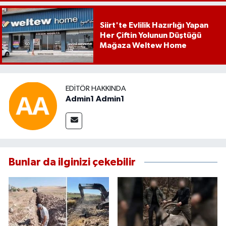
Siirt'te Evlilik Hazırlığı Yapan
Her Çiftin Yolunun Düştüğü
Mağaza Weltew Home
EDITÖR HAKKINDA
Admin1 Admin1
Bunlar da ilginizi çekebilir