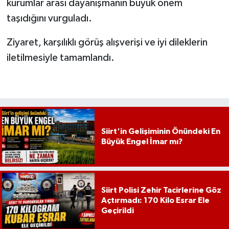
kurumlar arası dayanışmanın büyük önem
taşıdığını vurguladı.
Ziyaret, karşılıklı görüş alışverişi ve iyi dileklerin
iletilmesiyle tamamlandı.
Siirt'in Gelişiminin Önündeki En
Büyük Engel İmar mı?
Siirt Polisi Zehir Tacirlerine Göz
Açtırmadı: 170 Kilo Esrar Ele
Geçirildi