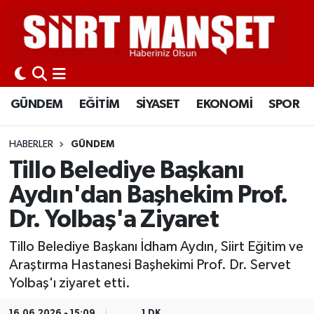
GÜNDEM
Siirt Nöbetçi Eczaneler
EĞİTİM
Siirt Hava Durumu
GÜNDEM
EĞİTİM
SİYASET
EKONOMİ
SPOR
SİYASET
Siirt Namaz Vakitleri
HABERLER
GÜNDEM
EKONOMİ
Siirt Trafik Yoğunluk Haritası
Tillo Belediye Başkanı
Aydın'dan Başhekim Prof.
SPOR
Süper Lig Puan Durumu ve Fikstür
Dr. Yolbaş'a Ziyaret
İLÇELER
Tüm Manşetler
Tillo Belediye Başkanı İdham Aydın, Siirt Eğitim ve
Araştırma Hastanesi Başhekimi Prof. Dr. Servet
KÜLTÜR-SANAT
Son Dakika Haberleri
Yolbaş'ı ziyaret etti.
SAĞLIK-YAŞAM
Haber Arşivi
16.06.2026 - 15:09
1 DK