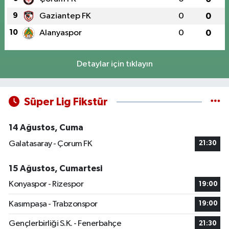
9
Gaziantep FK
0
0
10
Alanyaspor
0
0
Detaylar için tıklayın
Süper Lig Fikstür
14 Ağustos, Cuma
Galatasaray - Çorum FK
21:30
15 Ağustos, Cumartesi
Konyaspor - Rizespor
19:00
Kasımpaşa - Trabzonspor
19:00
Gençlerbirliği S.K. - Fenerbahçe
21:30