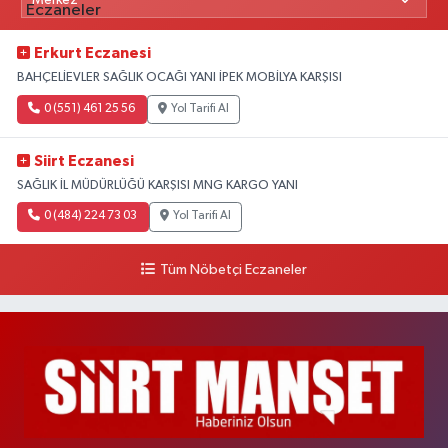
Erkurt Eczanesi
BAHÇELİEVLER SAĞLIK OCAĞI YANI İPEK MOBİLYA KARŞISI
0 (551) 461 25 56
Yol Tarifi Al
Siirt Eczanesi
SAĞLIK İL MÜDÜRLÜĞÜ KARŞISI MNG KARGO YANI
0 (484) 224 73 03
Yol Tarifi Al
Tüm Nöbetçi Eczaneler