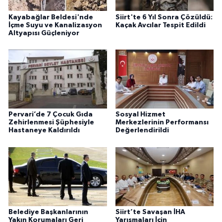
Kayabağlar Beldesi'nde
Siirt'te 6 Yıl Sonra Çözüldü:
İçme Suyu ve Kanalizasyon
Kaçak Avcılar Tespit Edildi
Altyapısı Güçleniyor
Pervari’de 7 Çocuk Gıda
Sosyal Hizmet
Zehirlenmesi Şüphesiyle
Merkezlerinin Performansı
Hastaneye Kaldırıldı
Değerlendirildi
Belediye Başkanlarının
Siirt’te Savaşan İHA
Yakın Korumaları Geri
Yarışmaları İçin