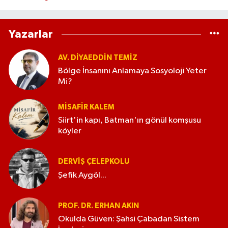
Yazarlar
AV. DIYAEDDIN TEMIZ
Bölge İnsanını Anlamaya Sosyoloji Yeter
Mi?
MISAFIR KALEM
Siirt'in kapı, Batman'ın gönül komşusu
köyler
DERVIŞ ÇELEPKOLU
Şefik Aygöl...
PROF. DR. ERHAN AKIN
Okulda Güven: Şahsi Çabadan Sistem