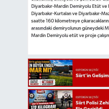
Diyarbakır-Mardin Demiryolu Etüt ve 
Diyarbakır-Kurtalan ve Diyarbakır-Maz
saatte 160 kilometreye çıkaracakların
arasındaki demiryolunun güneydeki Ma
Mardin Demiryolu etüt ve proje çalış
EDITÖRÜN SEÇTIĞI
Siirt'in Geliş
EDITÖRÜN SEÇTIĞI
Siirt Polisi Ze