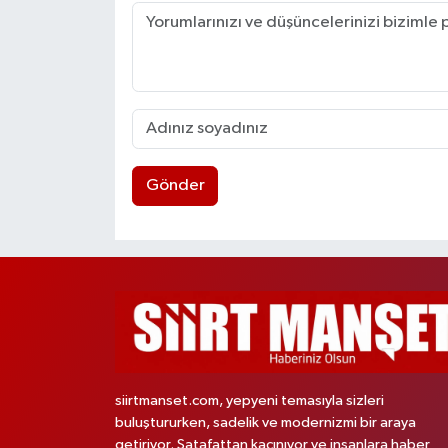
Gönder
siirtmanset.com, yepyeni temasıyla sizleri
buluştururken, sadelik ve modernizmi bir araya
getiriyor. Şatafattan kaçınıyor ve insanlara haber