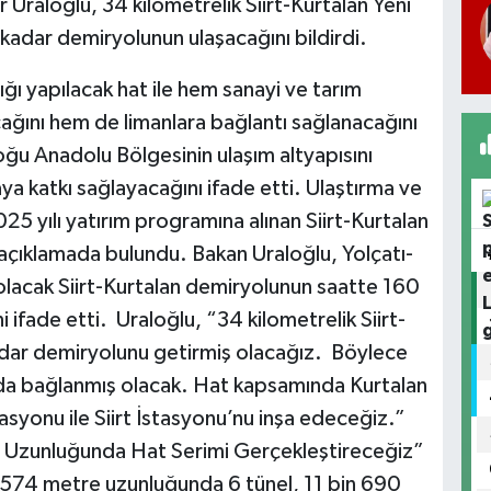
 Uraloğlu, 34 kilometrelik Siirt-Kurtalan Yeni
e kadar demiryolunun ulaşacağını bildirdi.
ığı yapılacak hat ile hem sanayi ve tarım
acağını hem de limanlara bağlantı sağlanacağını
oğu Anadolu Bölgesinin ulaşım altyapısını
a katkı sağlayacağını ifade etti. Ulaştırma ve
25 yılı yatırım programına alınan Siirt-Kurtalan
 açıklamada bulundu. Bakan Uraloğlu, Yolçatı-
olacak Siirt-Kurtalan demiryolunun saatte 160
i ifade etti. Uraloğlu, “34 kilometrelik Siirt-
 kadar demiryolunu getirmiş olacağız. Böylece
na da bağlanmış olacak. Hat kapsamında Kurtalan
asyonu ile Siirt İstasyonu’nu inşa edeceğiz.”
e Uzunluğunda Hat Serimi Gerçekleştireceğiz”
 574 metre uzunluğunda 6 tünel, 11 bin 690