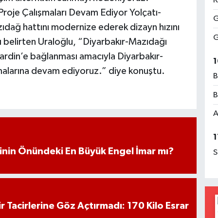
K
Proje Çalışmaları Devam Ediyor Yolçatı-
G
ıdağ hattını modernize ederek dizayn hızını
G
ı belirten Uraloğlu, “Diyarbakır-Mazıdağı
rdin’e bağlanması amacıyla Diyarbakır-
1
malarına devam ediyoruz.” diye konuştu.
B
B
A
1
iminin Önündeki En Büyük Engel İmar mı?
S
hir Tacirlerine Göz Açtırmadı: 170 Kilo Esrar