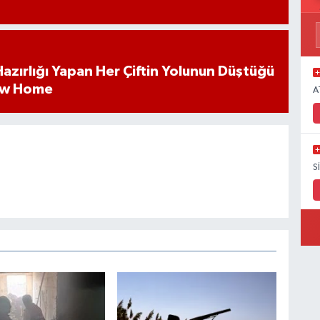
k Hazırlığı Yapan Her Çiftin Yolunun Düştüğü
ew Home
A
S