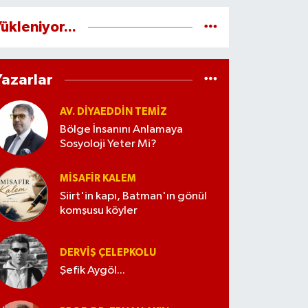
ükleniyor...
Yazarlar
AV. DIYAEDDIN TEMIZ
Bölge İnsanını Anlamaya
Sosyoloji Yeter Mi?
MISAFIR KALEM
Siirt'in kapı, Batman'ın gönül
komşusu köyler
DERVIŞ ÇELEPKOLU
Şefik Aygöl...