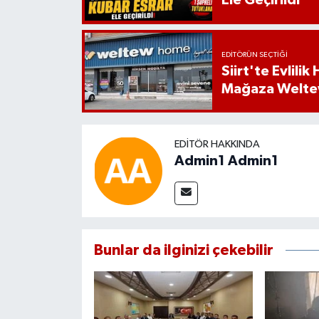
Ele Geçirildi
EDITÖRÜN SEÇTIĞI
Siirt'te Evlili
Mağaza Welt
EDITÖR HAKKINDA
Admin1 Admin1
Bunlar da ilginizi çekebilir