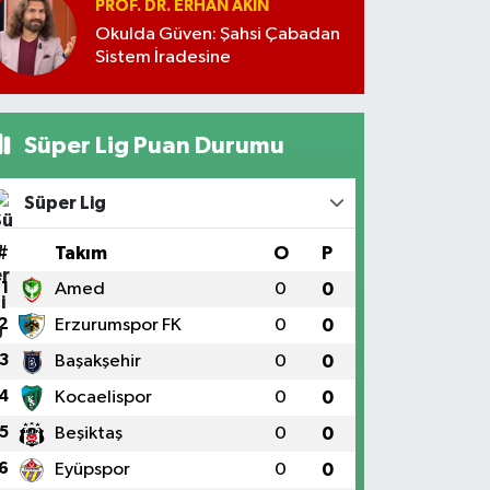
PROF. DR. ERHAN AKIN
Okulda Güven: Şahsi Çabadan
Sistem İradesine
Süper Lig Puan Durumu
Süper Lig
#
Takım
O
P
1
Amed
0
0
2
Erzurumspor FK
0
0
3
Başakşehir
0
0
4
Kocaelispor
0
0
5
Beşiktaş
0
0
6
Eyüpspor
0
0