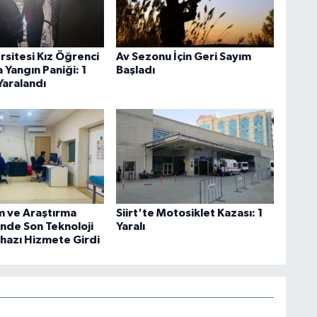
ersitesi Kız Öğrenci
Av Sezonu İçin Geri Sayım
 Yangın Paniği: 1
Başladı
Yaralandı
im ve Araştırma
Siirt'te Motosiklet Kazası: 1
nde Son Teknoloji
Yaralı
ihazı Hizmete Girdi