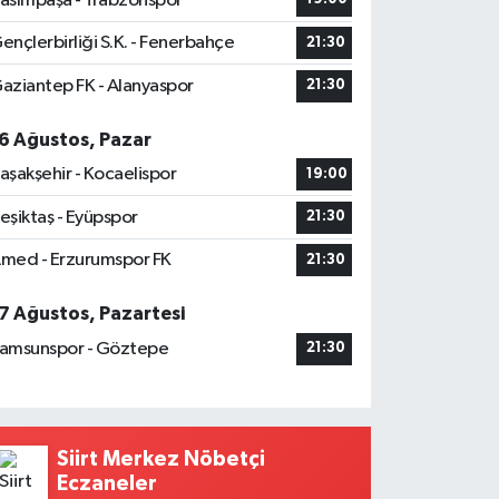
asımpaşa - Trabzonspor
ençlerbirliği S.K. - Fenerbahçe
21:30
aziantep FK - Alanyaspor
21:30
6 Ağustos, Pazar
aşakşehir - Kocaelispor
19:00
eşiktaş - Eyüpspor
21:30
med - Erzurumspor FK
21:30
7 Ağustos, Pazartesi
amsunspor - Göztepe
21:30
Siirt Merkez Nöbetçi
Eczaneler