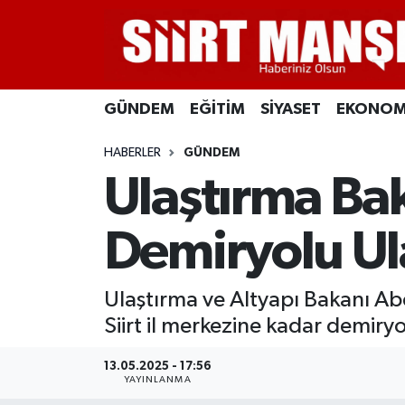
GÜNDEM
Siirt Nöbetçi Eczaneler
GÜNDEM
EĞİTİM
SİYASET
EKONOM
EĞİTİM
Siirt Hava Durumu
HABERLER
GÜNDEM
SİYASET
Siirt Namaz Vakitleri
Ulaştırma Bak
EKONOMİ
Siirt Trafik Yoğunluk Haritası
Demiryolu Ul
SPOR
Süper Lig Puan Durumu ve Fikstür
Ulaştırma ve Altyapı Bakanı Abd
İLÇELER
Tüm Manşetler
Siirt il merkezine kadar demiryo
KÜLTÜR-SANAT
Son Dakika Haberleri
13.05.2025 - 17:56
YAYINLANMA
SAĞLIK-YAŞAM
Haber Arşivi