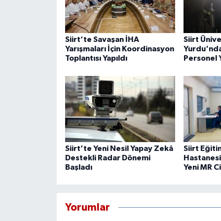
Siirt’te Savaşan İHA
Siirt Üniv
Yarışmaları İçin Koordinasyon
Yurdu'nda
Toplantısı Yapıldı
Personel 
Siirt’te Yeni Nesil Yapay Zekâ
Siirt Eğit
Destekli Radar Dönemi
Hastanesi
Başladı
Yeni MR C
Yorumlar