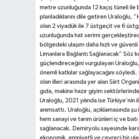
metre uzunluğunda 12 kaçış tüneli ile 
planladıklarını dile getiren Uraloğl
olan 2 viyadük ile 7 üstgeçit ve 6 üst
uzunluğunda hat serimi gerçekleştirec
bölgedeki ulaşım daha hızlı ve güvenli
Limanlara Bağlantı Sağlanacak” Söz konu
güçlendireceğini vurgulayan Uraloğlu, 
önemli katkılar sağlayacağını söyled
olan illeri arasında yer alan Siirt Orga
gıda, makine hazır giyim sektörlerind
Uraloğlu, 2021 yılında ise Türkiye'nin i
anımsattı. Uraloğlu, açıklamasında şu 
hem sanayi ve tarım ürünleri iç ve bat
sağlanacak. Demiryolu sayesinde karayo
ekonomik, emniyetli ve çevreci bir ula