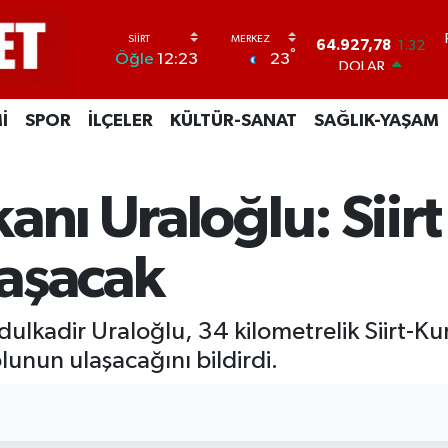
DOLAR
°
23
Öğle
12:23
47,5894
0.08
EURO
55,0398
-0.02
İ
SPOR
İLÇELER
KÜLTÜR-SANAT
SAĞLIK-YAŞAM
STERLİN
64,1581
0.16
GRAM ALTIN
6527.85
0.54
anı Uraloğlu: Siir
BİST100
13.703
11
BITCOIN
aşacak
64.927,78
1.32
ulkadir Uraloğlu, 34 kilometrelik Siirt-Kur
lunun ulaşacağını bildirdi.