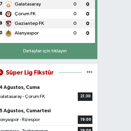
7
Galatasaray
0
0
8
Çorum FK
0
0
9
Gaziantep FK
0
0
0
Alanyaspor
0
0
Detaylar için tıklayın
Süper Lig Fikstür
4 Ağustos, Cuma
alatasaray - Çorum FK
21:30
5 Ağustos, Cumartesi
onyaspor - Rizespor
19:00
19:00