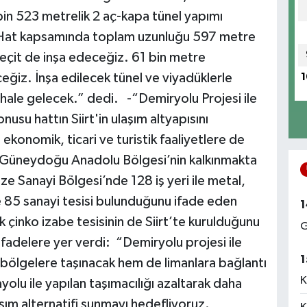
bin 523 metrelik 2 aç-kapa tünel yapımı
u, “Hat kapsamında toplam uzunluğu 597 metre
geçit de inşa edeceğiz. 61 bin metre
eğiz. İnşa edilecek tünel ve viyadüklerle
1
 hale gelecek.” dedi. -“Demiryolu Projesi ile
su hattın Siirt'in ulaşım altyapısını
ekonomik, ticari ve turistik faaliyetlere de
i. Güneydoğu Anadolu Bölgesi’nin kalkınmakta
nize Sanayi Bölgesi’nde 128 iş yeri ile metal,
e 85 sanayi tesisi bulunduğunu ifade eden
1
lk çinko izabe tesisinin de Siirt’te kurulduğunu
G
ifadelere yer verdi: “Demiryolu projesi ile
1
ı bölgelere taşınacak hem de limanlara bağlantı
K
lu ile yapılan taşımacılığı azaltarak daha
şım alternatifi sunmayı hedefliyoruz.