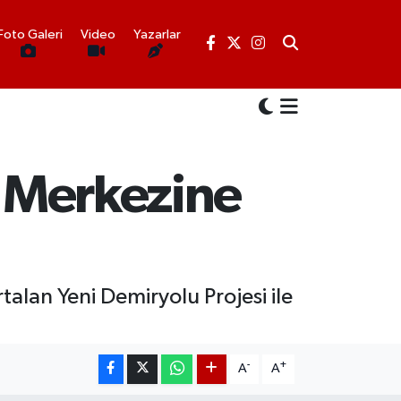
Foto Galeri
Video
Yazarlar
t Merkezine
talan Yeni Demiryolu Projesi ile
-
+
A
A