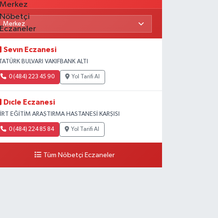
Sevın Eczanesi
TATÜRK BULVARI VAKIFBANK ALTI
0 (484) 223 45 90
Yol Tarifi Al
Dıcle Eczanesi
İİRT EĞİTİM ARAŞTIRMA HASTANESİ KARŞISI
0 (484) 224 85 84
Yol Tarifi Al
Tüm Nöbetçi Eczaneler