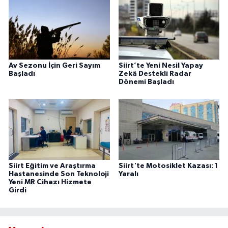
Av Sezonu İçin Geri Sayım
Siirt’te Yeni Nesil Yapay
Başladı
Zekâ Destekli Radar
Dönemi Başladı
Siirt Eğitim ve Araştırma
Siirt'te Motosiklet Kazası: 1
Hastanesinde Son Teknoloji
Yaralı
Yeni MR Cihazı Hizmete
Girdi