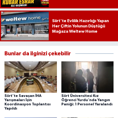
Siirt'te Evlilik Hazırlığı Yapan
Her Çiftin Yolunun Düştüğü
Mağaza Weltew Home
Bunlar da ilginizi çekebilir
Siirt’te Savaşan İHA
Siirt Üniversitesi Kız
Yarışmaları İçin
Öğrenci Yurdu'nda Yangın
Koordinasyon Toplantısı
Paniği: 1 Personel Yaralandı
Yapıldı