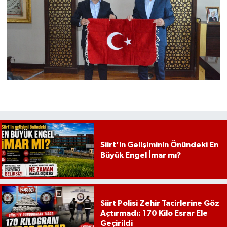
Siirt'in Gelişiminin Önündeki En
Büyük Engel İmar mı?
Siirt Polisi Zehir Tacirlerine Göz
Açtırmadı: 170 Kilo Esrar Ele
Geçirildi