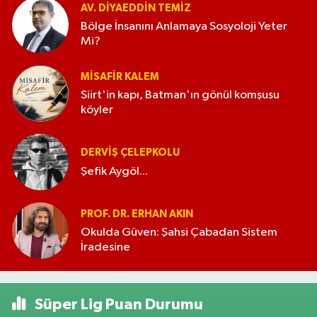
AV. DIYAEDDIN TEMIZ
Bölge İnsanını Anlamaya Sosyoloji Yeter
Mi?
MISAFIR KALEM
Siirt'in kapı, Batman'ın gönül komşusu
köyler
DERVIŞ ÇELEPKOLU
Şefik Aygöl...
PROF. DR. ERHAN AKIN
Okulda Güven: Şahsi Çabadan Sistem
İradesine
Süper Lig Puan Durumu