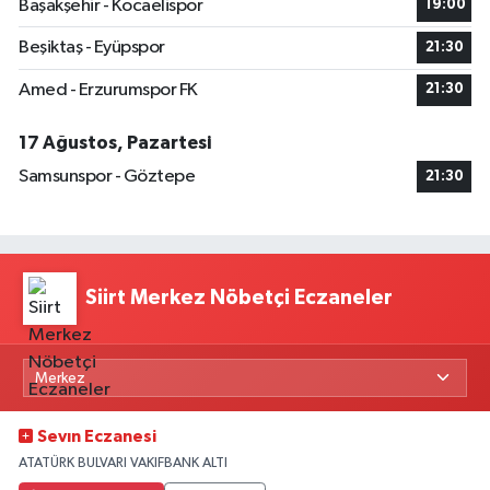
Başakşehir - Kocaelispor
19:00
Beşiktaş - Eyüpspor
21:30
Amed - Erzurumspor FK
21:30
17 Ağustos, Pazartesi
Samsunspor - Göztepe
21:30
Siirt Merkez Nöbetçi Eczaneler
Sevın Eczanesi
ATATÜRK BULVARI VAKIFBANK ALTI