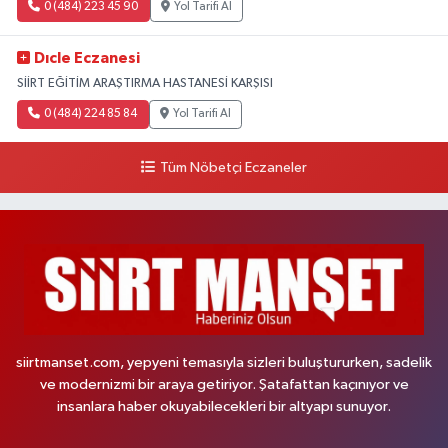
0 (484) 223 45 90
Yol Tarifi Al
Dıcle Eczanesi
SİİRT EĞİTİM ARAŞTIRMA HASTANESİ KARŞISI
0 (484) 224 85 84
Yol Tarifi Al
Tüm Nöbetçi Eczaneler
siirtmanset.com, yepyeni temasıyla sizleri buluştururken, sadelik
ve modernizmi bir araya getiriyor. Şatafattan kaçınıyor ve
insanlara haber okuyabilecekleri bir altyapı sunuyor.