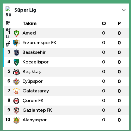
Süper Lig
#
Takım
O
P
1
Amed
0
0
2
Erzurumspor FK
0
0
3
Başakşehir
0
0
4
Kocaelispor
0
0
5
Beşiktaş
0
0
6
Eyüpspor
0
0
7
Galatasaray
0
0
8
Çorum FK
0
0
9
Gaziantep FK
0
0
10
Alanyaspor
0
0