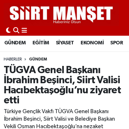
GÜNDEM
Siirt Nöbetçi Eczaneler
EĞİTİM
Siirt Hava Durumu
GÜNDEM
EĞİTİM
SİYASET
EKONOMİ
SPOR
SİYASET
Siirt Namaz Vakitleri
HABERLER
GÜNDEM
EKONOMİ
Siirt Trafik Yoğunluk Haritası
TÜGVA Genel Başkanı
İbrahim Beşinci, Siirt Valisi
SPOR
Süper Lig Puan Durumu ve Fikstür
Hacıbektaşoğlu’nu ziyaret
İLÇELER
Tüm Manşetler
etti
KÜLTÜR-SANAT
Son Dakika Haberleri
Türkiye Gençlik Vakfı TÜGVA Genel Başkanı
İbrahim Beşinci, Siirt Valisi ve Belediye Başkan
SAĞLIK-YAŞAM
Haber Arşivi
Vekili Osman Hacıbektaşoğlu’na nezaket