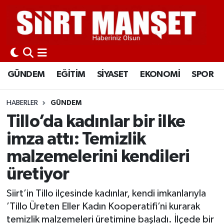
GÜNDEM
Siirt Nöbetçi Eczaneler
EĞİTİM
Siirt Hava Durumu
GÜNDEM
EĞİTİM
SİYASET
EKONOMİ
SPOR
SİYASET
Siirt Namaz Vakitleri
HABERLER
GÜNDEM
EKONOMİ
Siirt Trafik Yoğunluk Haritası
Tillo’da kadınlar bir ilke
imza attı: Temizlik
SPOR
Süper Lig Puan Durumu ve Fikstür
malzemelerini kendileri
İLÇELER
Tüm Manşetler
üretiyor
KÜLTÜR-SANAT
Son Dakika Haberleri
Siirt’in Tillo ilçesinde kadınlar, kendi imkanlarıyla
’Tillo Üreten Eller Kadın Kooperatifi’ni kurarak
SAĞLIK-YAŞAM
Haber Arşivi
temizlik malzemeleri üretimine başladı. İlçede bir