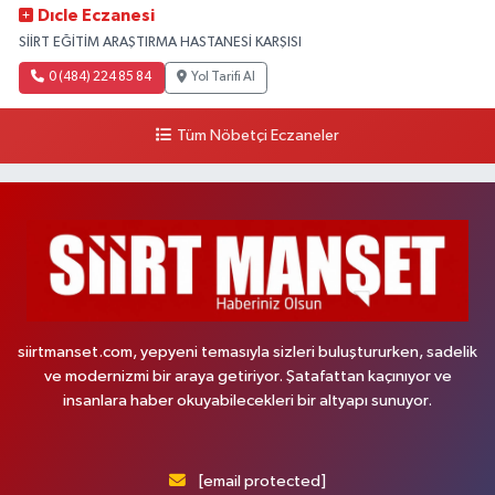
Dıcle Eczanesi
SİİRT EĞİTİM ARAŞTIRMA HASTANESİ KARŞISI
0 (484) 224 85 84
Yol Tarifi Al
Tüm Nöbetçi Eczaneler
siirtmanset.com, yepyeni temasıyla sizleri buluştururken, sadelik
ve modernizmi bir araya getiriyor. Şatafattan kaçınıyor ve
insanlara haber okuyabilecekleri bir altyapı sunuyor.
[email protected]