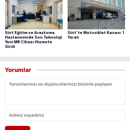
Siirt Eğitim ve Araştırma
Siirt'te Motosiklet Kazası: 1
Hastanesinde Son Teknoloji
Yaralı
Yeni MR Cihazı Hizmete
Girdi
Yorumlar