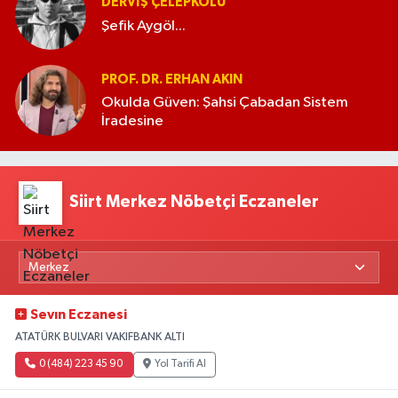
DERVIŞ ÇELEPKOLU
Şefik Aygöl...
PROF. DR. ERHAN AKIN
Okulda Güven: Şahsi Çabadan Sistem
İradesine
Siirt Merkez Nöbetçi Eczaneler
Sevın Eczanesi
ATATÜRK BULVARI VAKIFBANK ALTI
0 (484) 223 45 90
Yol Tarifi Al