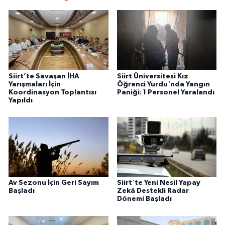
Siirt’te Savaşan İHA
Siirt Üniversitesi Kız
Yarışmaları İçin
Öğrenci Yurdu'nda Yangın
Koordinasyon Toplantısı
Paniği: 1 Personel Yaralandı
Yapıldı
Av Sezonu İçin Geri Sayım
Siirt’te Yeni Nesil Yapay
Başladı
Zekâ Destekli Radar
Dönemi Başladı