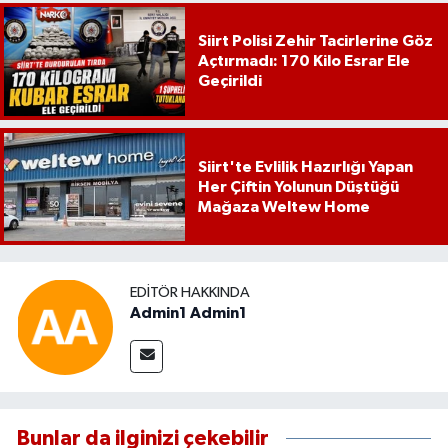
Siirt Polisi Zehir Tacirlerine Göz
Açtırmadı: 170 Kilo Esrar Ele
Geçirildi
Siirt'te Evlilik Hazırlığı Yapan
Her Çiftin Yolunun Düştüğü
Mağaza Weltew Home
EDITÖR HAKKINDA
Admin1 Admin1
Bunlar da ilginizi çekebilir