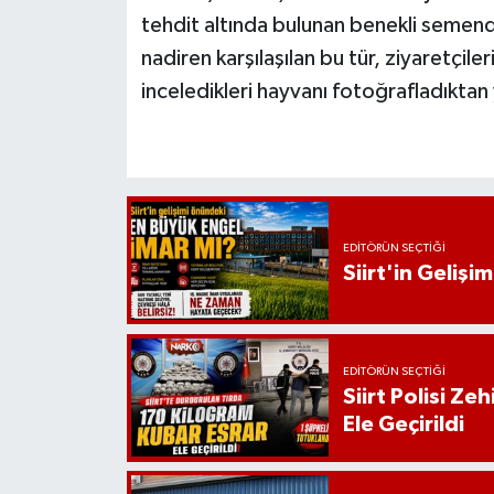
tehdit altında bulunan benekli semend
nadiren karşılaşılan bu tür, ziyaretçiler
inceledikleri hayvanı fotoğrafladıktan
EDITÖRÜN SEÇTIĞI
Siirt'in Geliş
EDITÖRÜN SEÇTIĞI
Siirt Polisi Ze
Ele Geçirildi