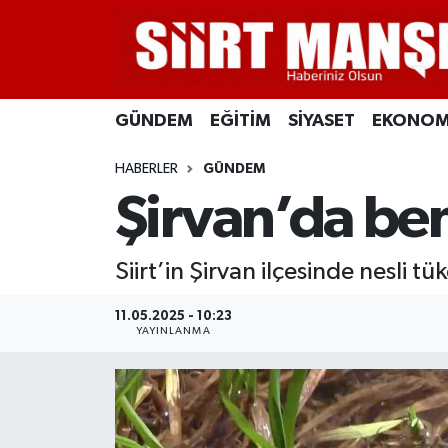
GÜNDEM
Siirt Nöbetçi Eczaneler
GÜNDEM
EĞİTİM
SİYASET
EKONOM
EĞİTİM
Siirt Hava Durumu
HABERLER
GÜNDEM
SİYASET
Siirt Namaz Vakitleri
Şirvan’da be
EKONOMİ
Siirt Trafik Yoğunluk Haritası
Siirt’in Şirvan ilçesinde nesli 
SPOR
Süper Lig Puan Durumu ve Fikstür
11.05.2025 - 10:23
İLÇELER
Tüm Manşetler
YAYINLANMA
KÜLTÜR-SANAT
Son Dakika Haberleri
SAĞLIK-YAŞAM
Haber Arşivi