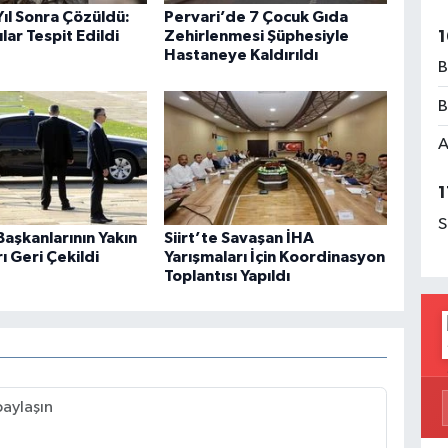
 Yıl Sonra Çözüldü:
Pervari’de 7 Çocuk Gıda
1
lar Tespit Edildi
Zehirlenmesi Şüphesiyle
Hastaneye Kaldırıldı
B
B
A
1
S
aşkanlarının Yakın
Siirt’te Savaşan İHA
 Geri Çekildi
Yarışmaları İçin Koordinasyon
Toplantısı Yapıldı