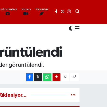
Foto Galeri
Video
Yazarlar
rüntülendi
nder görüntülendi.
-
+
A
A
ükleniyor...