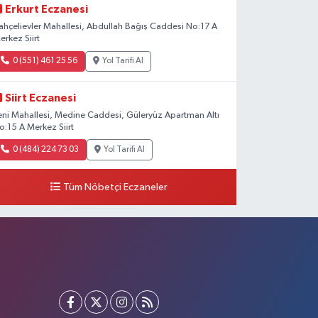
Erkurt Eczanesi
ahçelievler Mahallesi, Abdullah Bağış Caddesi No:17 A
erkez Siirt
0 (551) 461 25 56
Yol Tarifi Al
Siirt Eczanesi
eni Mahallesi, Medine Caddesi, Güleryüz Apartman Altı
o:15 A Merkez Siirt
0 (484) 224 73 03
Yol Tarifi Al
Tüm Nöbetçi Eczaneler