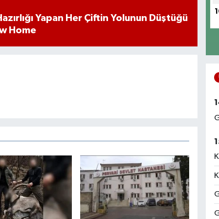
1
k Hazırlığı Yapan Her Çiftin Yolunun Düştüğü
ew Home
1
G
1
K
K
G
G