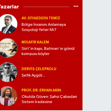
Yazarlar
AV. DIYAEDDIN TEMIZ
Bölge İnsanını Anlamaya
Sosyoloji Yeter Mi?
MISAFIR KALEM
Siirt'in kapı, Batman'ın gönül
komşusu köyler
DERVIŞ ÇELEPKOLU
Şefik Aygöl...
PROF. DR. ERHAN AKIN
Okulda Güven: Şahsi Çabadan
Sistem İradesine