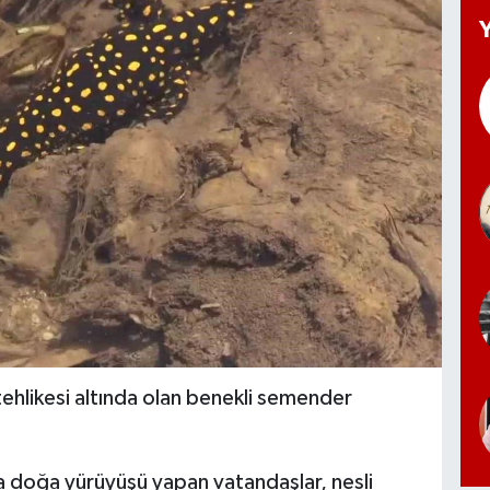
 tehlikesi altında olan benekli semender
nda doğa yürüyüşü yapan vatandaşlar, nesli