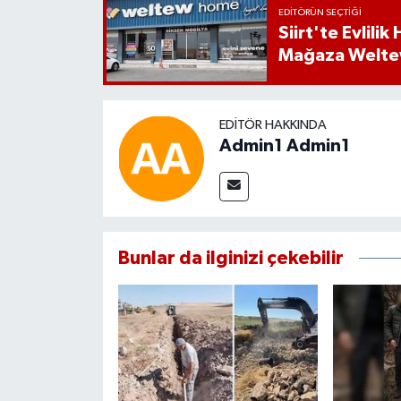
EDITÖRÜN SEÇTIĞI
Siirt'te Evlili
Mağaza Welt
EDITÖR HAKKINDA
Admin1 Admin1
Bunlar da ilginizi çekebilir