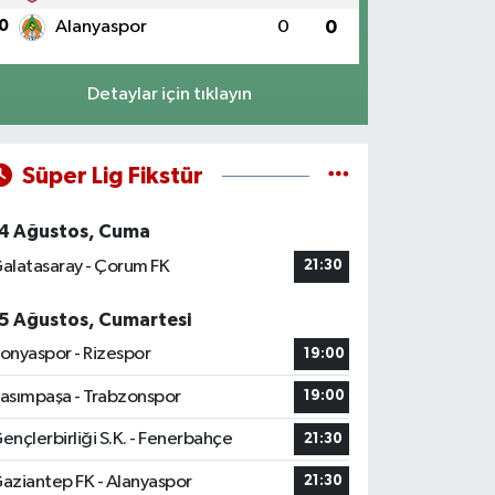
0
Alanyaspor
0
0
Detaylar için tıklayın
Süper Lig Fikstür
4 Ağustos, Cuma
alatasaray - Çorum FK
21:30
5 Ağustos, Cumartesi
onyaspor - Rizespor
19:00
asımpaşa - Trabzonspor
19:00
ençlerbirliği S.K. - Fenerbahçe
21:30
aziantep FK - Alanyaspor
21:30