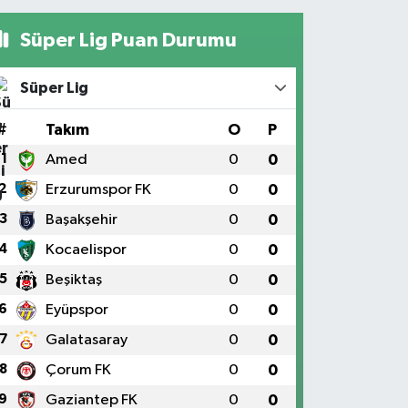
Süper Lig Puan Durumu
Süper Lig
#
Takım
O
P
1
Amed
0
0
2
Erzurumspor FK
0
0
3
Başakşehir
0
0
4
Kocaelispor
0
0
5
Beşiktaş
0
0
6
Eyüpspor
0
0
7
Galatasaray
0
0
8
Çorum FK
0
0
9
Gaziantep FK
0
0