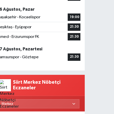
6 Ağustos, Pazar
aşakşehir - Kocaelispor
19:00
eşiktaş - Eyüpspor
21:30
med - Erzurumspor FK
21:30
7 Ağustos, Pazartesi
amsunspor - Göztepe
21:30
Siirt Merkez Nöbetçi
Eczaneler