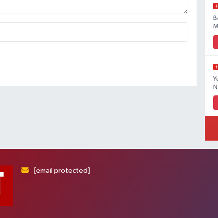
B
M
Y
N
[email protected]