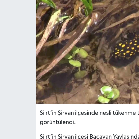
Siirt’in Şirvan ilçesinde nesli tükenme
görüntülendi.
Siirt’in Şirvan ilçesi Bacavan Yaylası