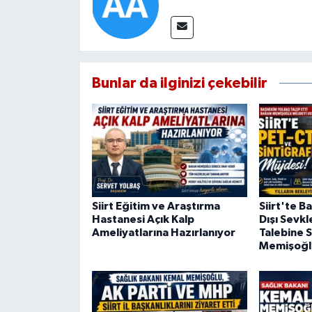
Bunlar da ilginizi çekebilir
Siirt Eğitim ve Araştırma
Siirt'te B
Hastanesi Açık Kalp
Dışı Sevkl
Ameliyatlarına Hazırlanıyor
Talebine S
Memişoğl