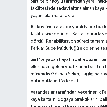
Siirt'te bir köylü tarafından yaralı hald
fakültesinde tedavi altına alınan kaya 
yaşam alanına bırakıldı.
Bir köylünün arazide yaralı halde bulduğ
fakültesine getirildi. Kartal, burada v
gördü. Rehabilitasyon süreci tamamla
Parklar Şube Müdürlüğü ekiplerine tesl
Siirt'te yaban hayatın daha düzenli bir 
ellerinden geleni yaptıklarını belirt
mühendis Gökhan Şeker, sağlığına kav
bulunduklarını ifade etti.
Vatandaşlar tarafından Veterinerlik F
kaya kartalını doğaya bıraktıklarını bel
türümüzü bugün Doğa Koruma ve Milli 