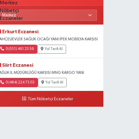
Erkurt Eczanesi
AHÇELİEVLER SAĞLIK OCAĞI YANI İPEK MOBİLYA KARŞISI
0 (551) 461 25 56
Yol Tarifi Al
Siirt Eczanesi
AĞLIK İL MÜDÜRLÜĞÜ KARŞISI MNG KARGO YANI
0 (484) 224 73 03
Yol Tarifi Al
Tüm Nöbetçi Eczaneler