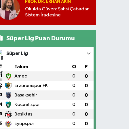
PROF. DR. ERHAN AKIN
Okulda Güven: Şahsi Çabadan
Sistem İradesine
Süper Lig Puan Durumu
Süper Lig
#
Takım
O
P
1
Amed
0
0
2
Erzurumspor FK
0
0
3
Başakşehir
0
0
4
Kocaelispor
0
0
5
Beşiktaş
0
0
6
Eyüpspor
0
0