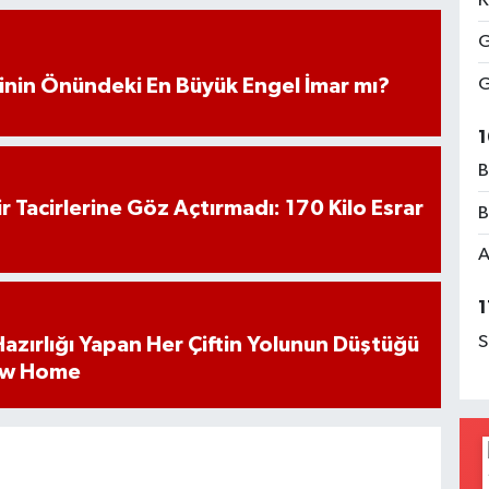
K
G
G
iminin Önündeki En Büyük Engel İmar mı?
1
B
hir Tacirlerine Göz Açtırmadı: 170 Kilo Esrar
B
A
1
S
k Hazırlığı Yapan Her Çiftin Yolunun Düştüğü
ew Home