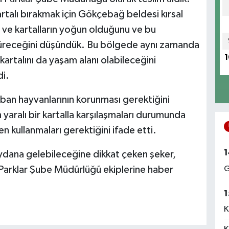
rtalı bırakmak için Gökçebağ beldesi kırsal
 ve kartalların yoğun olduğunu ve bu
üreceğini düşündük. Bu bölgede aynı zamanda
1
artalını da yaşam alanı olabileceğini
i.
aban hayvanlarının korunması gerektiğini
 yaralı bir kartalla karşılaşmaları durumunda
n kullanmaları gerektiğini ifade etti.
1
ydana gelebileceğine dikkat çeken şeker,
 Parklar Şube Müdürlüğü ekiplerine haber
G
1
K