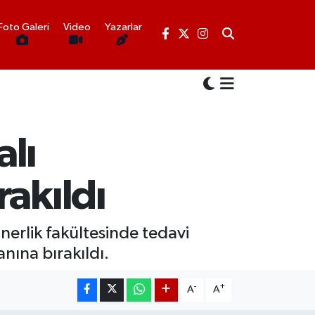
Foto Galeri
Video
Yazarlar
alı
akıldı
inerlik fakültesinde tedavi
nına bırakıldı.
-
+
A
A