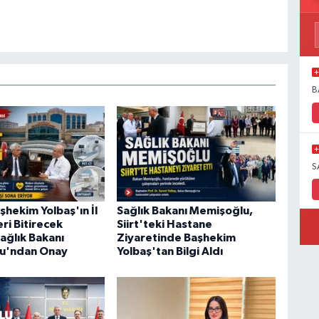
B
S
aşhekim Yolbaş'ın İl
Sağlık Bakanı Memişoğlu,
eri Bitirecek
Siirt'teki Hastane
ağlık Bakanı
Ziyaretinde Başhekim
u'ndan Onay
Yolbaş'tan Bilgi Aldı