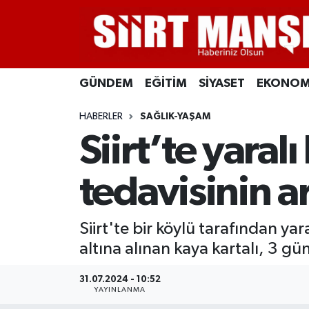
GÜNDEM
Siirt Nöbetçi Eczaneler
GÜNDEM
EĞİTİM
SİYASET
EKONOM
EĞİTİM
Siirt Hava Durumu
HABERLER
SAĞLIK-YAŞAM
SİYASET
Siirt Namaz Vakitleri
Siirt’te yaral
EKONOMİ
Siirt Trafik Yoğunluk Haritası
tedavisinin a
SPOR
Süper Lig Puan Durumu ve Fikstür
Siirt'te bir köylü tarafından yar
İLÇELER
Tüm Manşetler
altına alınan kaya kartalı, 3 g
KÜLTÜR-SANAT
Son Dakika Haberleri
31.07.2024 - 10:52
YAYINLANMA
SAĞLIK-YAŞAM
Haber Arşivi