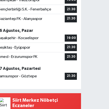
asımpaşa - Trabzonspor
ençlerbirliği S.K. - Fenerbahçe
21:30
aziantep FK - Alanyaspor
21:30
6 Ağustos, Pazar
aşakşehir - Kocaelispor
19:00
eşiktaş - Eyüpspor
21:30
med - Erzurumspor FK
21:30
7 Ağustos, Pazartesi
amsunspor - Göztepe
21:30
Siirt Merkez Nöbetçi
Eczaneler