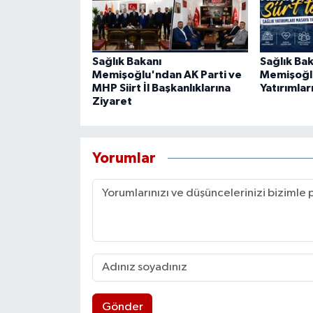
Sağlık Bakanı
Sağlık Ba
Memişoğlu'ndan AK Parti ve
Memişoğlu 
MHP Siirt İl Başkanlıklarına
Yatırımlar
Ziyaret
Yorumlar
Gönder