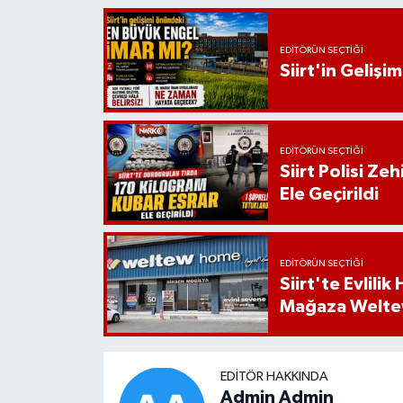
EDITÖRÜN SEÇTIĞI
Siirt'in Geliş
EDITÖRÜN SEÇTIĞI
Siirt Polisi Ze
Ele Geçirildi
EDITÖRÜN SEÇTIĞI
Siirt'te Evlili
Mağaza Welt
EDITÖR HAKKINDA
Admin Admin