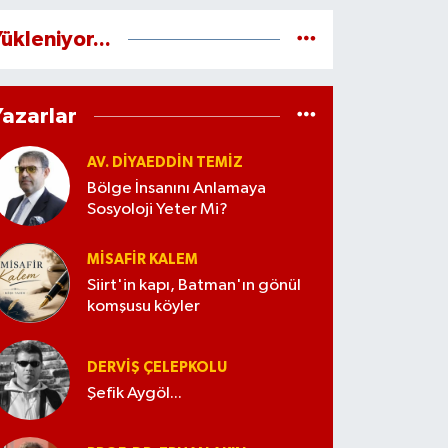
ükleniyor...
Yazarlar
AV. DIYAEDDIN TEMIZ
Bölge İnsanını Anlamaya
Sosyoloji Yeter Mi?
MISAFIR KALEM
Siirt'in kapı, Batman'ın gönül
komşusu köyler
DERVIŞ ÇELEPKOLU
Şefik Aygöl...