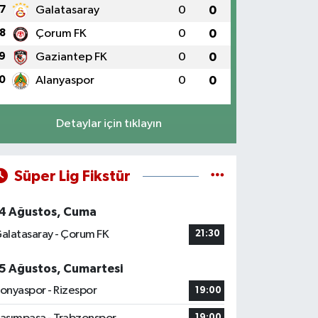
7
Galatasaray
0
0
8
Çorum FK
0
0
9
Gaziantep FK
0
0
0
Alanyaspor
0
0
Detaylar için tıklayın
Süper Lig Fikstür
4 Ağustos, Cuma
alatasaray - Çorum FK
21:30
5 Ağustos, Cumartesi
onyaspor - Rizespor
19:00
19:00