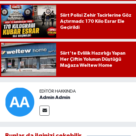
Siirt Polisi Zehir Tacirlerine Göz
Açtırmadı: 170 Kilo Esrar Ele
Geçirildi
Siirt'te Evlilik Hazırlığı Yapan
Her Çiftin Yolunun Düştüğü
Mağaza Weltew Home
EDITÖR HAKKINDA
Admin Admin
Bunlar da ilginizi çekebilir