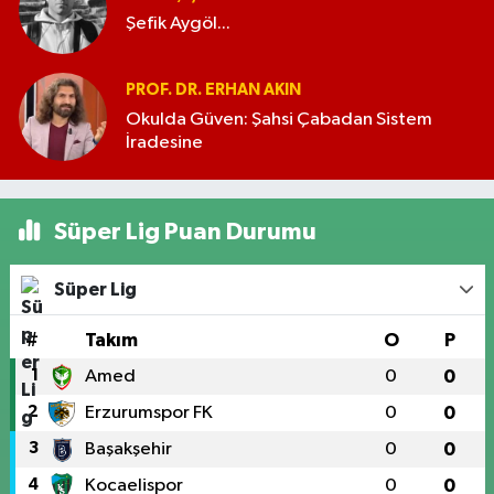
Şefik Aygöl...
PROF. DR. ERHAN AKIN
Okulda Güven: Şahsi Çabadan Sistem
İradesine
Süper Lig Puan Durumu
Süper Lig
#
Takım
O
P
1
Amed
0
0
2
Erzurumspor FK
0
0
3
Başakşehir
0
0
4
Kocaelispor
0
0