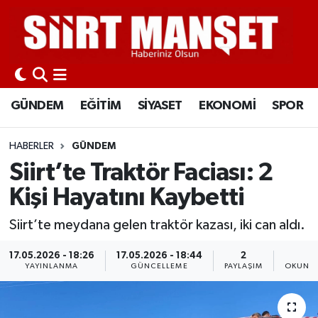
GÜNDEM
Siirt Nöbetçi Eczaneler
EĞİTİM
Siirt Hava Durumu
GÜNDEM
EĞİTİM
SİYASET
EKONOMİ
SPOR
SİYASET
Siirt Namaz Vakitleri
HABERLER
GÜNDEM
EKONOMİ
Siirt Trafik Yoğunluk Haritası
Siirt’te Traktör Faciası: 2
Kişi Hayatını Kaybetti
SPOR
Süper Lig Puan Durumu ve Fikstür
Siirt’te meydana gelen traktör kazası, iki can aldı.
İLÇELER
Tüm Manşetler
17.05.2026 - 18:26
17.05.2026 - 18:44
2
1
YAYINLANMA
GÜNCELLEME
PAYLAŞIM
OKUNMA
KÜLTÜR-SANAT
Son Dakika Haberleri
SAĞLIK-YAŞAM
Haber Arşivi