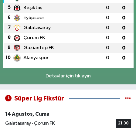
5
Beşiktaş
0
0
6
Eyüpspor
0
0
7
Galatasaray
0
0
8
Çorum FK
0
0
9
Gaziantep FK
0
0
10
Alanyaspor
0
0
Detaylar için tıklayın
Süper Lig Fikstür
14 Ağustos, Cuma
Galatasaray - Çorum FK
21:30