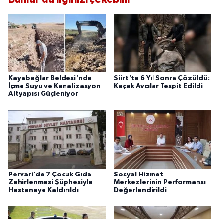
Kayabağlar Beldesi'nde
Siirt'te 6 Yıl Sonra Çözüldü:
İçme Suyu ve Kanalizasyon
Kaçak Avcılar Tespit Edildi
Altyapısı Güçleniyor
Pervari’de 7 Çocuk Gıda
Sosyal Hizmet
Zehirlenmesi Şüphesiyle
Merkezlerinin Performansı
Hastaneye Kaldırıldı
Değerlendirildi