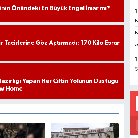
iminin Önündeki En Büyük Engel İmar mı?
1
B
B
hir Tacirlerine Göz Açtırmadı: 170 Kilo Esrar
A
1
S
k Hazırlığı Yapan Her Çiftin Yolunun Düştüğü
ew Home