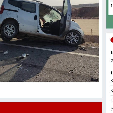
1
1
G
1
K
K
G
G