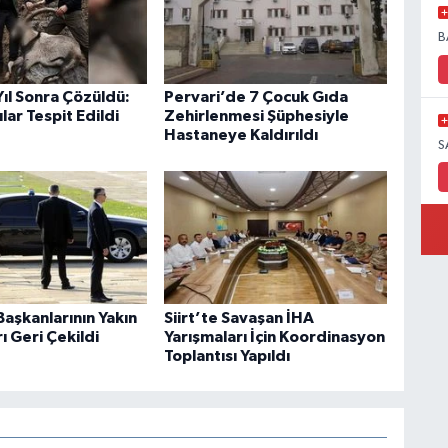
B
 Yıl Sonra Çözüldü:
Pervari’de 7 Çocuk Gıda
lar Tespit Edildi
Zehirlenmesi Şüphesiyle
Hastaneye Kaldırıldı
S
aşkanlarının Yakın
Siirt’te Savaşan İHA
 Geri Çekildi
Yarışmaları İçin Koordinasyon
Toplantısı Yapıldı