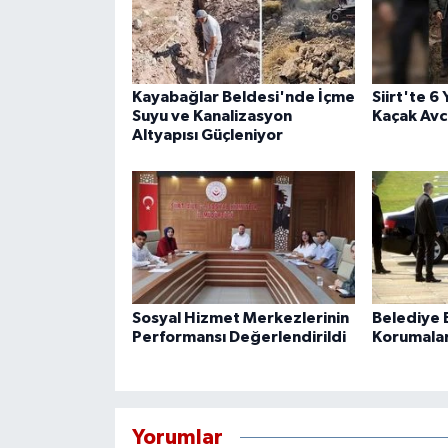
Kayabağlar Beldesi'nde İçme
Siirt'te 6
Suyu ve Kanalizasyon
Kaçak Avcı
Altyapısı Güçleniyor
Sosyal Hizmet Merkezlerinin
Belediye B
Performansı Değerlendirildi
Korumaları
Yorumlar