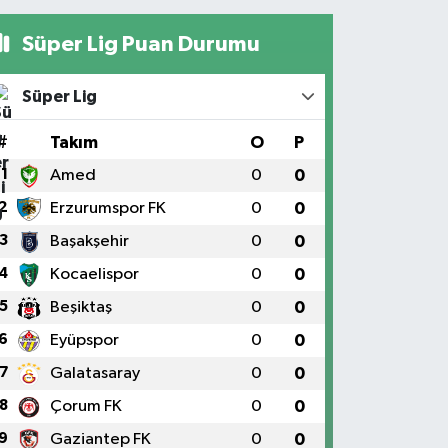
Süper Lig Puan Durumu
Süper Lig
#
Takım
O
P
1
Amed
0
0
2
Erzurumspor FK
0
0
3
Başakşehir
0
0
4
Kocaelispor
0
0
5
Beşiktaş
0
0
6
Eyüpspor
0
0
7
Galatasaray
0
0
8
Çorum FK
0
0
9
Gaziantep FK
0
0