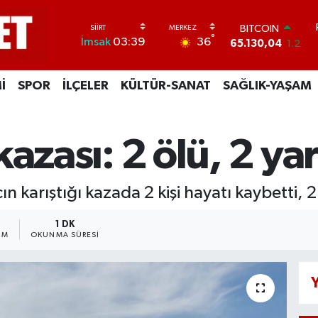
DOLAR
°
36
İmsak
03:39
47,7106
0.17
EURO
55,1652
0.27
İ
SPOR
İLÇELER
KÜLTÜR-SANAT
SAĞLIK-YAŞAM
STERLİN
64,4046
0.35
GRAM ALTIN
6618.49
2.12
 kazası: 2 ölü, 2 yar
BİST100
13.773
-19
BITCOIN
ın karıştığı kazada 2 kişi hayatı kaybetti, 2
65.130,04
1.2
1 DK
IM
OKUNMA SÜRESI
Y