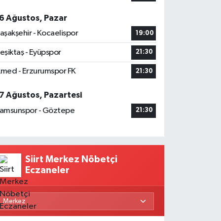
6 Ağustos, Pazar
aşakşehir - Kocaelispor
19:00
eşiktaş - Eyüpspor
21:30
med - Erzurumspor FK
21:30
7 Ağustos, Pazartesi
amsunspor - Göztepe
21:30
Siirt Merkez Nöbetçi
Eczaneler