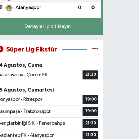
0
Alanyaspor
0
0
Detaylar için tıklayın
Süper Lig Fikstür
4 Ağustos, Cuma
alatasaray - Çorum FK
21:30
5 Ağustos, Cumartesi
onyaspor - Rizespor
19:00
asımpaşa - Trabzonspor
19:00
ençlerbirliği S.K. - Fenerbahçe
21:30
aziantep FK - Alanyaspor
21:30