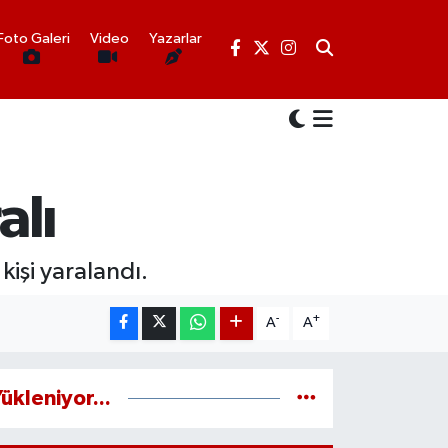
Foto Galeri
Video
Yazarlar
alı
 kişi yaralandı.
-
+
A
A
ükleniyor...