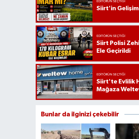
EDITÖRÜN SEÇTIĞI
Siirt'in Geliş
EDITÖRÜN SEÇTIĞI
Siirt Polisi Ze
Ele Geçirildi
EDITÖRÜN SEÇTIĞI
Siirt'te Evlili
Mağaza Welt
Bunlar da ilginizi çekebilir