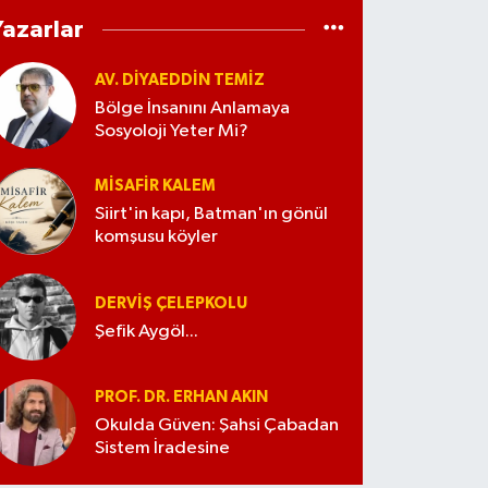
Yazarlar
AV. DIYAEDDIN TEMIZ
Bölge İnsanını Anlamaya
Sosyoloji Yeter Mi?
MISAFIR KALEM
Siirt'in kapı, Batman'ın gönül
komşusu köyler
DERVIŞ ÇELEPKOLU
Şefik Aygöl...
PROF. DR. ERHAN AKIN
Okulda Güven: Şahsi Çabadan
Sistem İradesine