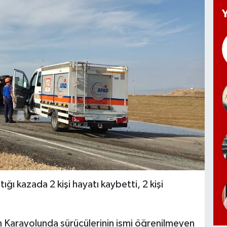
ştığı kazada 2 kişi hayatı kaybetti, 2 kişi
n Karayolunda sürücülerinin ismi öğrenilmeyen