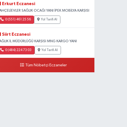
Erkurt Eczanesi
AHÇELİEVLER SAĞLIK OCAĞI YANI İPEK MOBİLYA KARŞISI
0 (551) 461 25 56
Yol Tarifi Al
Siirt Eczanesi
AĞLIK İL MÜDÜRLÜĞÜ KARŞISI MNG KARGO YANI
0 (484) 224 73 03
Yol Tarifi Al
Tüm Nöbetçi Eczaneler