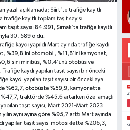
yazılı açıklamada; Siirt’te trafiğe kayıtlı
trafiğe kayıtlı toplam taşıt sayısı
 taşıt sayısı 84.991, Şırnak’ta trafiğe kayıtlı
arıyla 30. 589 oldu.
rafiğe kaydı yapıldı Mart ayında trafiğe kaydı
let, %39,8'ini otomobil, %11,8'ini kamyonet,
%0,6'sını minibüs, %0,4'ünü otobüs ve
 Trafiğe kaydı yapılan taşıt sayısı bir önceki
ğe kaydı yapılan taşıt sayısı bir önceki aya
lde %62,7, otobüste %59,9, kamyonette
A
47,7, traktörde %45,6 artarken özel amaçlı
ı yapılan taşıt sayısı, Mart 2021-Mart 2023
n yılın aynı ayına göre %95,7 arttı Mart ayında
ydı yapılan taşıt sayısı motosiklette %206,3,
S