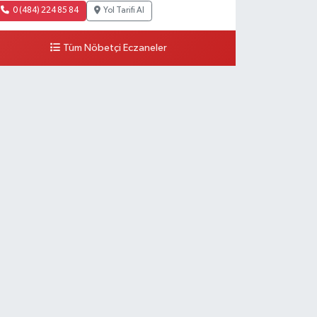
0 (484) 224 85 84
Yol Tarifi Al
Tüm Nöbetçi Eczaneler