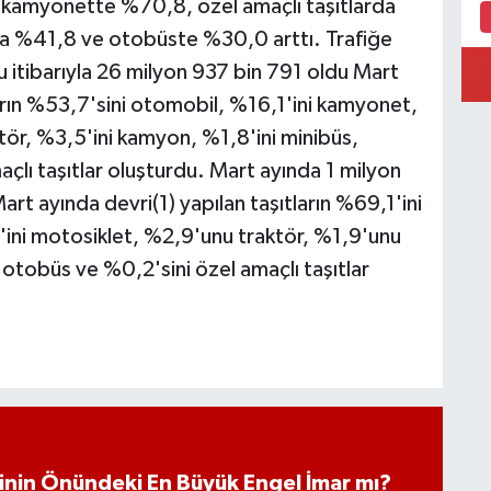
kamyonette %70,8, özel amaçlı taşıtlarda
%41,8 ve otobüste %30,0 arttı. Trafiğe
nu itibarıyla 26 milyon 937 bin 791 oldu Mart
ıtların %53,7'sini otomobil, %16,1'ini kamyonet,
ör, %3,5'ini kamyon, %1,8'ini minibüs,
lı taşıtlar oluşturdu. Mart ayında 1 milyon
art ayında devri(1) yapılan taşıtların %69,1'ini
ini motosiklet, %2,9'unu traktör, %1,9'unu
tobüs ve %0,2'sini özel amaçlı taşıtlar
iminin Önündeki En Büyük Engel İmar mı?