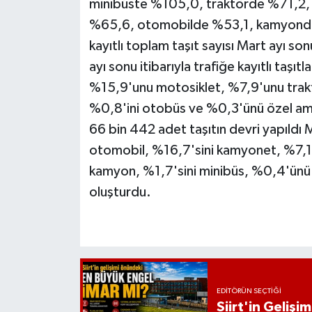
minibüste %105,0, traktörde %71,2, 
%65,6, otomobilde %53,1, kamyonda 
kayıtlı toplam taşıt sayısı Mart ayı so
ayı sonu itibarıyla trafiğe kayıtlı taş
%15,9'unu motosiklet, %7,9'unu trakt
%0,8'ini otobüs ve %0,3'ünü özel amaç
66 bin 442 adet taşıtın devri yapıldı M
otomobil, %16,7'sini kamyonet, %7,1'
kamyon, %1,7'sini minibüs, %0,4'ünü o
oluşturdu.
EDITÖRÜN SEÇTIĞI
Siirt'in Geliş