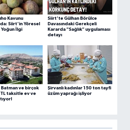
ıho Kavunu
Siirt'te Gülhan Börülce
a: Siirt'in Yöresel
Davasındaki Gerekçeli
 Yoğun İlgi
Kararda "Sağlık" uygulaması
detayı
, Batman ve birçok
Şirvanlı kadınlar 150 ton tayfi
TL taksitle ev ve
üzüm yaprağı işliyor
tıyor!