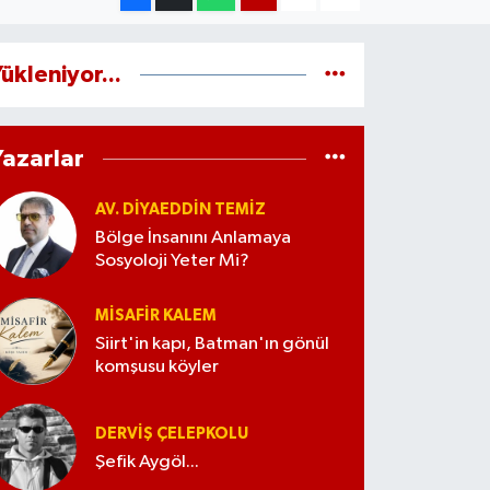
ükleniyor...
Yazarlar
AV. DIYAEDDIN TEMIZ
Bölge İnsanını Anlamaya
Sosyoloji Yeter Mi?
MISAFIR KALEM
Siirt'in kapı, Batman'ın gönül
komşusu köyler
DERVIŞ ÇELEPKOLU
Şefik Aygöl...