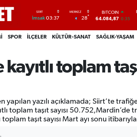
BITCOIN
64.084,87
0.35
DOLAR
°
28
İmsak
03:37
47,5760
0.1
EURO
55,0126
0.29
İ
SPOR
İLÇELER
KÜLTÜR-SANAT
SAĞLIK-YAŞAM
STERLİN
64,1794
0.29
GRAM ALTIN
6508.83
4.44
e kayıtlı toplam taş
BİST100
13.647
-30
apılan yazılı açıklamada; Siirt’te trafiğe 
ı toplam taşıt sayısı 50.752,Mardin’de traf
ı toplam taşıt sayısı Mart ayı sonu itibarıy