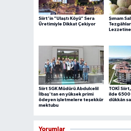
Siirt'in "Ulaştı Köyü" Sera
Şımam Sal
Üretimiyle Dikkat Çekiyor
Tezgâhlard
Lezzetine
Siirt SGK Müdürü Abdulcelil
TOKİ Siirt
İlbaş'tan en yüksek primi
ilde 6500 
ödeyen işletmelere teşekkür
dükkân sa
mektubu
Yorumlar