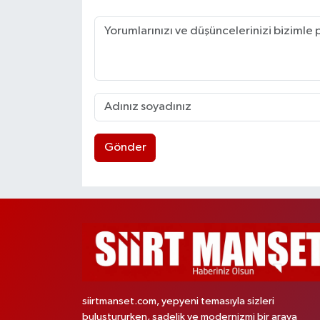
Gönder
siirtmanset.com, yepyeni temasıyla sizleri
buluştururken, sadelik ve modernizmi bir araya