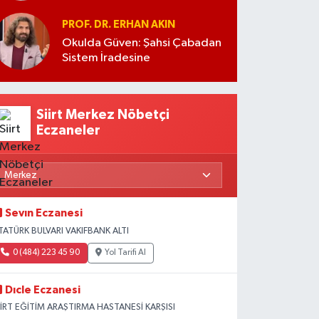
PROF. DR. ERHAN AKIN
Okulda Güven: Şahsi Çabadan
Sistem İradesine
Siirt Merkez Nöbetçi
Eczaneler
Sevın Eczanesi
TATÜRK BULVARI VAKIFBANK ALTI
0 (484) 223 45 90
Yol Tarifi Al
Dıcle Eczanesi
İİRT EĞİTİM ARAŞTIRMA HASTANESİ KARŞISI