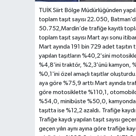
TUİK Siirt Bölge Müdürlüğünden yapılan 
toplam taşıt sayısı 22.050, Batman’da 
50.752,Mardin’de trafiğe kayıtlı toplam
toplam taşıt sayısı Mart ayı sonu itib
Mart ayında 191 bin 729 adet taşıtın t
yapılan taşıtların %40,2'sini motosik
%4,8'ini traktör, %2,3'ünü kamyon, 
%0,1'ini özel amaçlı taşıtlar oluşturdu.
aya göre %75,9 arttı Mart ayında trafi
göre motosiklette %110,1, otomobi
%54,0, minibüste %50,0, kamyonda %
taşıtta ise %12,2 azaldı. Trafiğe kayd
Trafiğe kaydı yapılan taşıt sayısı geçe
geçen yılın aynı ayına göre trafiğe ka