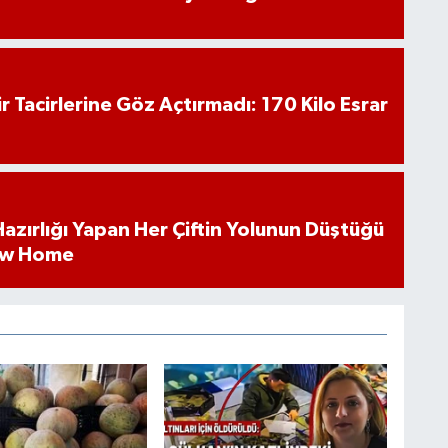
hir Tacirlerine Göz Açtırmadı: 170 Kilo Esrar
k Hazırlığı Yapan Her Çiftin Yolunun Düştüğü
ew Home