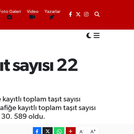
Foto Galeri
Video
Yazarlar
ıt sayısı 22
kayıtlı toplam taşıt sayısı
iğe kayıtlı toplam taşıt sayısı
la 30. 589 oldu.
-
+
A
A