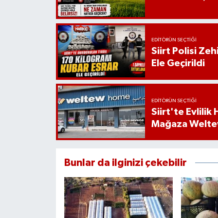
EDITÖRÜN SEÇTIĞI
Siirt Polisi Ze
Ele Geçirildi
EDITÖRÜN SEÇTIĞI
Siirt'te Evlili
Mağaza Welt
Bunlar da ilginizi çekebilir