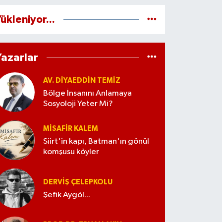
ükleniyor...
Yazarlar
AV. DIYAEDDIN TEMIZ
Bölge İnsanını Anlamaya
Sosyoloji Yeter Mi?
MISAFIR KALEM
Siirt'in kapı, Batman'ın gönül
komşusu köyler
DERVIŞ ÇELEPKOLU
Şefik Aygöl...