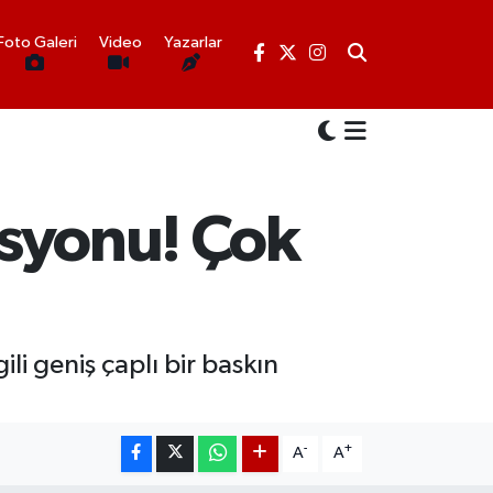
Foto Galeri
Video
Yazarlar
rasyonu! Çok
gili geniş çaplı bir baskın
-
+
A
A