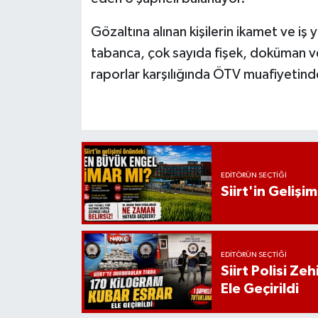
Gözaltına alınan kişilerin ikamet ve iş
tabanca, çok sayıda fişek, doküman ve d
raporlar karşılığında ÖTV muafiyetinde
EDITÖRÜN SEÇTIĞI
Siirt'in Geliş
EDITÖRÜN SEÇTIĞI
Siirt Polisi Ze
Ele Geçirildi