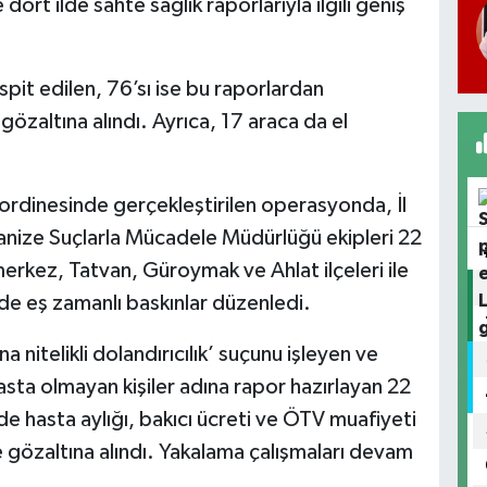
 dört ilde sahte sağlık raporlarıyla ilgili geniş
espit edilen, 76’sı ise bu raporlardan
gözaltına alındı. Ayrıca, 17 araca da el
ordinesinde gerçekleştirilen operasyonda, İl
nize Suçlarla Mücadele Müdürlüğü ekipleri 22
rkez, Tatvan, Güroymak ve Ahlat ilçeleri ile
’de eş zamanlı baskınlar düzenledi.
itelikli dolandırıcılık’ suçunu işleyen ve
ta olmayan kişiler adına rapor hazırlayan 22
de hasta aylığı, bakıcı ücreti ve ÖTV muafiyeti
e gözaltına alındı. Yakalama çalışmaları devam