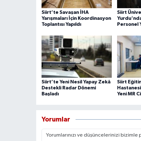
Siirt’te Savaşan İHA
Siirt Üniv
Yarışmaları İçin Koordinasyon
Yurdu'nda
Toplantısı Yapıldı
Personel 
Siirt’te Yeni Nesil Yapay Zekâ
Siirt Eğit
Destekli Radar Dönemi
Hastanesi
Başladı
Yeni MR C
Yorumlar