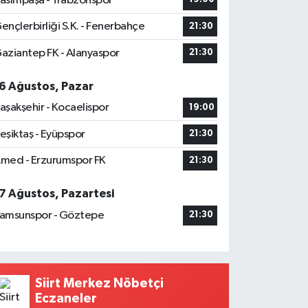
asımpaşa - Trabzonspor
ençlerbirliği S.K. - Fenerbahçe
21:30
aziantep FK - Alanyaspor
21:30
6 Ağustos, Pazar
aşakşehir - Kocaelispor
19:00
eşiktaş - Eyüpspor
21:30
med - Erzurumspor FK
21:30
7 Ağustos, Pazartesi
amsunspor - Göztepe
21:30
Siirt Merkez Nöbetçi
Eczaneler