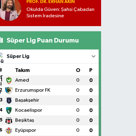
PROF. DR. ERHAN AKIN
Okulda Güven: Şahsi Çabadan
Sistem İradesine
Süper Lig Puan Durumu
Süper Lig
#
Takım
O
P
1
Amed
0
0
2
Erzurumspor FK
0
0
3
Başakşehir
0
0
4
Kocaelispor
0
0
5
Beşiktaş
0
0
6
Eyüpspor
0
0