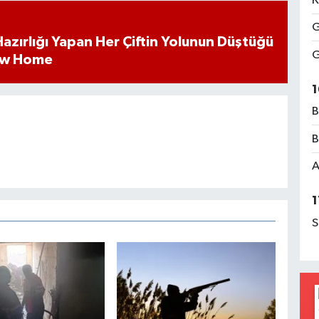
K
G
k Hazırlığı Yapan Her Çiftin Yolunun Düştüğü
G
ew Home
1
B
B
A
1
S