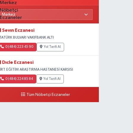
Sevın Eczanesi
TATÜRK BULVARI VAKIFBANK ALTI
0 (484) 223 45 90
Yol Tarifi Al
Dıcle Eczanesi
İİRT EĞİTİM ARAŞTIRMA HASTANESİ KARŞISI
0 (484) 224 85 84
Yol Tarifi Al
Tüm Nöbetçi Eczaneler