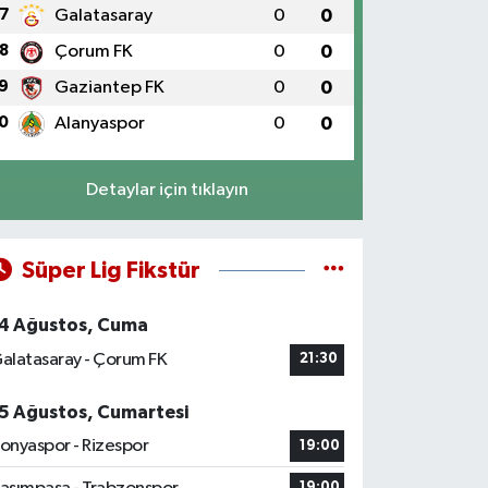
7
Galatasaray
0
0
8
Çorum FK
0
0
9
Gaziantep FK
0
0
0
Alanyaspor
0
0
Detaylar için tıklayın
Süper Lig Fikstür
4 Ağustos, Cuma
alatasaray - Çorum FK
21:30
5 Ağustos, Cumartesi
onyaspor - Rizespor
19:00
19:00