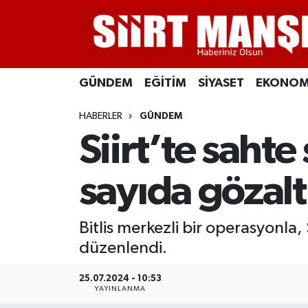
GÜNDEM
Siirt Nöbetçi Eczaneler
GÜNDEM
EĞİTİM
SİYASET
EKONOM
EĞİTİM
Siirt Hava Durumu
HABERLER
GÜNDEM
SİYASET
Siirt Namaz Vakitleri
Siirt’te saht
EKONOMİ
Siirt Trafik Yoğunluk Haritası
sayıda gözalt
SPOR
Süper Lig Puan Durumu ve Fikstür
Bitlis merkezli bir operasyonla, S
İLÇELER
Tüm Manşetler
düzenlendi.
KÜLTÜR-SANAT
Son Dakika Haberleri
25.07.2024 - 10:53
YAYINLANMA
SAĞLIK-YAŞAM
Haber Arşivi