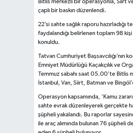
Bitlis merkezli bir operasyonla, Siirt ve
çaplı bir baskın düzenlendi.
22’si sahte sağlık raporu hazırladığı t
faydalandığı belirlenen toplam 98 kişi 
konuldu.
Tatvan Cumhuriyet Başsavcılığı’nın ko
Emniyet Müdürlüğü Kaçakçılık ve Orga
Temmuz sabahı saat 05.00’te Bitlis me
İstanbul, Van, Siirt, Batman ve Bingöl
Operasyon kapsamında, ‘Kamu zararına n
sahte evrak düzenleyerek gerçekte has
şüpheli yakalandı. Bu raporlar sayesin
ile araç alımında bulunan 76 şüpheli d
eden 6 şüpheli bulunuyor.