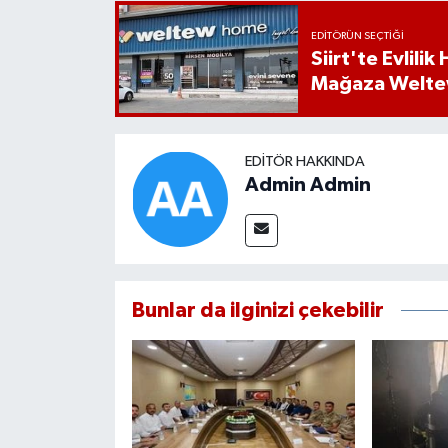
EDITÖRÜN SEÇTIĞI
Siirt'te Evlili
Mağaza Welt
EDITÖR HAKKINDA
Admin Admin
Bunlar da ilginizi çekebilir