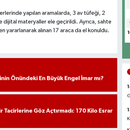
 yerlerinde yapılan aramalarda, 3 av tüfeği, 2
ijital materyaller ele geçirildi. Ayrıca, sahte
n yararlanarak alınan 17 araca da el konuldu.
1
iminin Önündeki En Büyük Engel İmar mı?
1
G
1
hir Tacirlerine Göz Açtırmadı: 170 Kilo Esrar
K