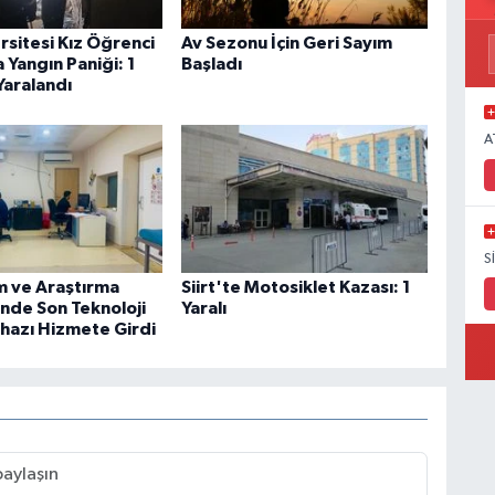
ersitesi Kız Öğrenci
Av Sezonu İçin Geri Sayım
 Yangın Paniği: 1
Başladı
Yaralandı
A
S
im ve Araştırma
Siirt'te Motosiklet Kazası: 1
nde Son Teknoloji
Yaralı
ihazı Hizmete Girdi