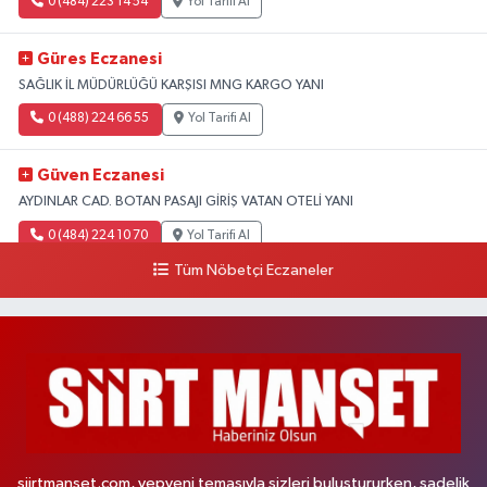
0 (484) 223 14 54
Yol Tarifi Al
Güres Eczanesi
SAĞLIK İL MÜDÜRLÜĞÜ KARŞISI MNG KARGO YANI
0 (488) 224 66 55
Yol Tarifi Al
Güven Eczanesi
AYDINLAR CAD. BOTAN PASAJI GİRİŞ VATAN OTELİ YANI
0 (484) 224 10 70
Yol Tarifi Al
Tüm Nöbetçi Eczaneler
siirtmanset.com, yepyeni temasıyla sizleri buluştururken, sadelik