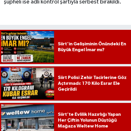
şüpheli ise adli kontrol şartıyla serbest bırakıldı.
Siirt'in Gelişiminin Önündeki En
Büyük Engel İmar mı?
Siirt Polisi Zehir Tacirlerine Göz
Açtırmadı: 170 Kilo Esrar Ele
Geçirildi
Siirt'te Evlilik Hazırlığı Yapan
Her Çiftin Yolunun Düştüğü
Mağaza Weltew Home