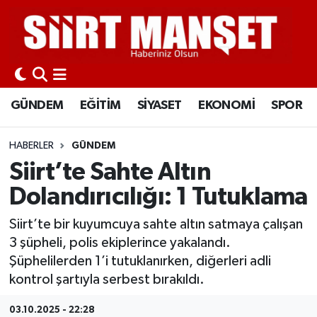
GÜNDEM
Siirt Nöbetçi Eczaneler
EĞİTİM
Siirt Hava Durumu
GÜNDEM
EĞİTİM
SİYASET
EKONOMİ
SPOR
SİYASET
Siirt Namaz Vakitleri
HABERLER
GÜNDEM
EKONOMİ
Siirt Trafik Yoğunluk Haritası
Siirt’te Sahte Altın
Dolandırıcılığı: 1 Tutuklama
SPOR
Süper Lig Puan Durumu ve Fikstür
Siirt’te bir kuyumcuya sahte altın satmaya çalışan
İLÇELER
Tüm Manşetler
3 şüpheli, polis ekiplerince yakalandı.
Şüphelilerden 1’i tutuklanırken, diğerleri adli
KÜLTÜR-SANAT
Son Dakika Haberleri
kontrol şartıyla serbest bırakıldı.
SAĞLIK-YAŞAM
Haber Arşivi
03.10.2025 - 22:28