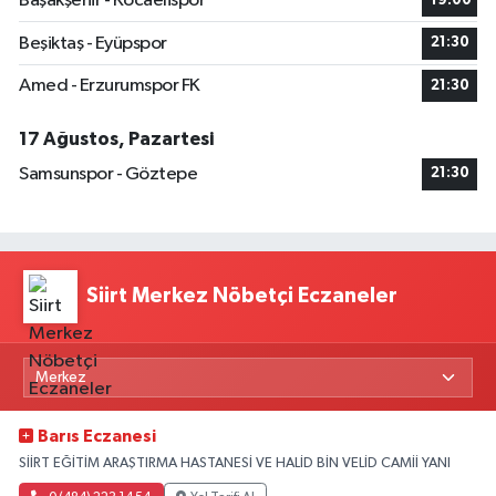
Başakşehir - Kocaelispor
19:00
Beşiktaş - Eyüpspor
21:30
Amed - Erzurumspor FK
21:30
17 Ağustos, Pazartesi
Samsunspor - Göztepe
21:30
Siirt Merkez Nöbetçi Eczaneler
Barıs Eczanesi
SİİRT EĞİTİM ARAŞTIRMA HASTANESİ VE HALİD BİN VELİD CAMİİ YANI