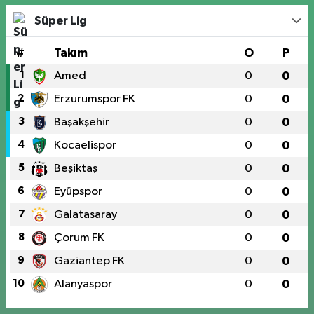
Süper Lig
#
Takım
O
P
1
Amed
0
0
2
Erzurumspor FK
0
0
3
Başakşehir
0
0
4
Kocaelispor
0
0
5
Beşiktaş
0
0
6
Eyüpspor
0
0
7
Galatasaray
0
0
8
Çorum FK
0
0
9
Gaziantep FK
0
0
10
Alanyaspor
0
0