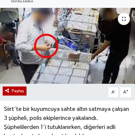
YAYINLANMA
Paylaş
-
+
A
A
Siirt’te bir kuyumcuya sahte altın satmaya çalışan
3 şüpheli, polis ekiplerince yakalandı.
Şüphelilerden 1’i tutuklanırken, diğerleri adli