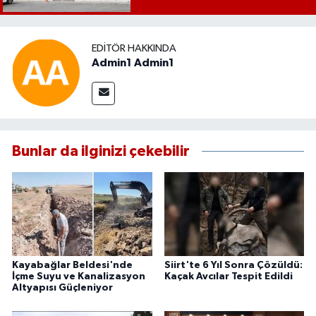
EDITÖR HAKKINDA
Admin1 Admin1
Bunlar da ilginizi çekebilir
Kayabağlar Beldesi'nde
Siirt'te 6 Yıl Sonra Çözüldü:
İçme Suyu ve Kanalizasyon
Kaçak Avcılar Tespit Edildi
Altyapısı Güçleniyor