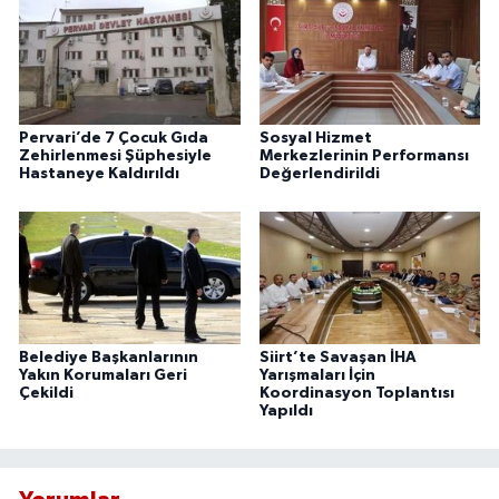
Pervari’de 7 Çocuk Gıda
Sosyal Hizmet
Zehirlenmesi Şüphesiyle
Merkezlerinin Performansı
Hastaneye Kaldırıldı
Değerlendirildi
Belediye Başkanlarının
Siirt’te Savaşan İHA
Yakın Korumaları Geri
Yarışmaları İçin
Çekildi
Koordinasyon Toplantısı
Yapıldı