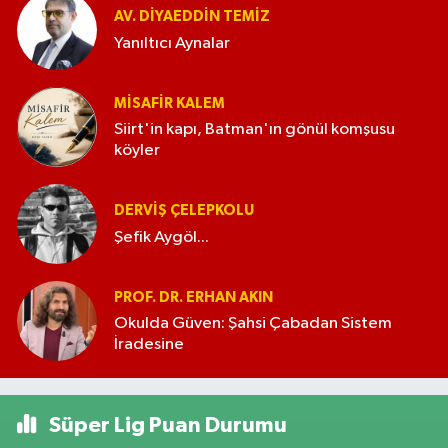
AV. DIYAEDDIN TEMIZ
Yanıltıcı Aynalar
MISAFIR KALEM
Siirt'in kapı, Batman'ın gönül komşusu
köyler
DERVIŞ ÇELEPKOLU
Şefik Aygöl...
PROF. DR. ERHAN AKIN
Okulda Güven: Şahsi Çabadan Sistem
İradesine
Süper Lig Puan Durumu