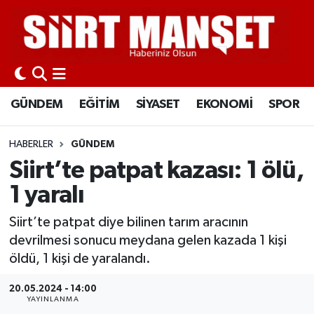
GÜNDEM
Siirt Nöbetçi Eczaneler
EĞİTİM
Siirt Hava Durumu
GÜNDEM
EĞİTİM
SİYASET
EKONOMİ
SPOR
SİYASET
Siirt Namaz Vakitleri
HABERLER
GÜNDEM
EKONOMİ
Siirt Trafik Yoğunluk Haritası
Siirt’te patpat kazası: 1 ölü,
1 yaralı
SPOR
Süper Lig Puan Durumu ve Fikstür
Siirt’te patpat diye bilinen tarım aracının
İLÇELER
Tüm Manşetler
devrilmesi sonucu meydana gelen kazada 1 kişi
öldü, 1 kişi de yaralandı.
KÜLTÜR-SANAT
Son Dakika Haberleri
20.05.2024 - 14:00
YAYINLANMA
SAĞLIK-YAŞAM
Haber Arşivi