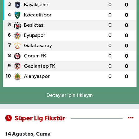
3
Başakşehir
0
0
4
Kocaelispor
0
0
5
Beşiktaş
0
0
6
Eyüpspor
0
0
7
Galatasaray
0
0
8
Çorum FK
0
0
9
Gaziantep FK
0
0
10
Alanyaspor
0
0
Detaylar için tıklayın
Süper Lig Fikstür
14 Ağustos, Cuma