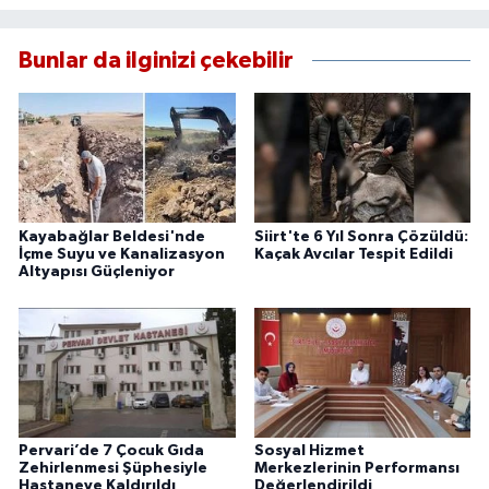
Bunlar da ilginizi çekebilir
Kayabağlar Beldesi'nde
Siirt'te 6 Yıl Sonra Çözüldü:
İçme Suyu ve Kanalizasyon
Kaçak Avcılar Tespit Edildi
Altyapısı Güçleniyor
Pervari’de 7 Çocuk Gıda
Sosyal Hizmet
Zehirlenmesi Şüphesiyle
Merkezlerinin Performansı
Hastaneye Kaldırıldı
Değerlendirildi