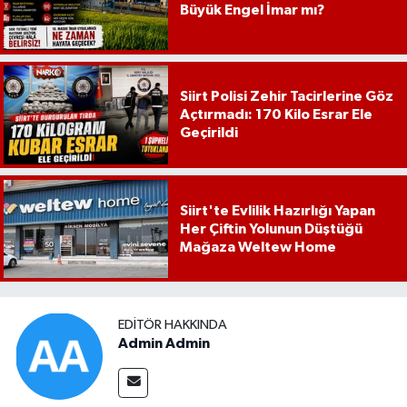
Büyük Engel İmar mı?
Siirt Polisi Zehir Tacirlerine Göz
Açtırmadı: 170 Kilo Esrar Ele
Geçirildi
Siirt'te Evlilik Hazırlığı Yapan
Her Çiftin Yolunun Düştüğü
Mağaza Weltew Home
EDITÖR HAKKINDA
Admin Admin