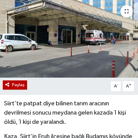
Paylaş
-
+
A
A
Siirt’te patpat diye bilinen tarım aracının
devrilmesi sonucu meydana gelen kazada 1 kişi
öldü, 1 kişi de yaralandı.
Kaza, Siirt’in Eruh ilçesine bağlı Budamış köyünde