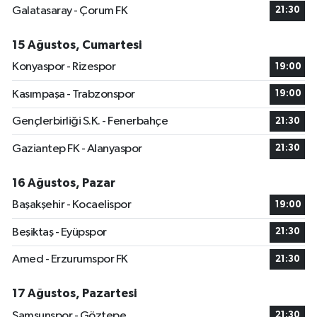
Galatasaray - Çorum FK
21:30
15 Ağustos, Cumartesi
Konyaspor - Rizespor
19:00
Kasımpaşa - Trabzonspor
19:00
Gençlerbirliği S.K. - Fenerbahçe
21:30
Gaziantep FK - Alanyaspor
21:30
16 Ağustos, Pazar
Başakşehir - Kocaelispor
19:00
Beşiktaş - Eyüpspor
21:30
Amed - Erzurumspor FK
21:30
17 Ağustos, Pazartesi
Samsunspor - Göztepe
21:30