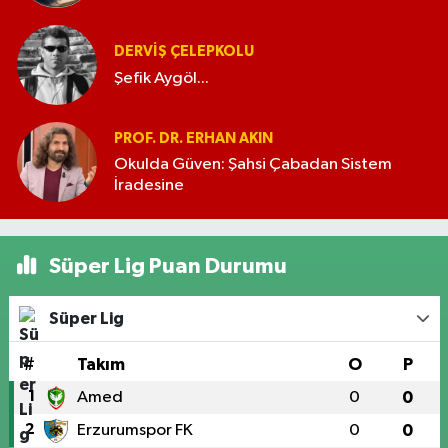
DERVIŞ ÇELEPKOLU
Şefik Aygöl...
PROF. DR. ERHAN AKIN
Okulda Güven: Şahsi Çabadan Sistem
İradesine
Süper Lig Puan Durumu
Süper Lig
#
Takım
O
P
1
Amed
0
0
2
Erzurumspor FK
0
0