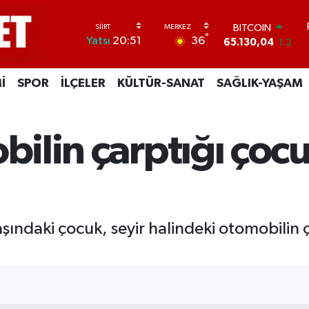
BITCOIN
°
36
Yatsı
20:51
65.130,04
1.2
DOLAR
47,7106
0.17
İ
SPOR
İLÇELER
KÜLTÜR-SANAT
SAĞLIK-YAŞAM
EURO
55,1652
0.27
STERLİN
64,4046
0.35
bilin çarptığı çoc
GRAM ALTIN
6618.49
2.12
BİST100
13.773
-19
 yaşındaki çocuk, seyir halindeki otomobili