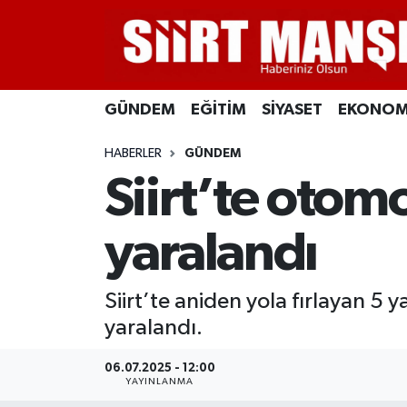
GÜNDEM
Siirt Nöbetçi Eczaneler
GÜNDEM
EĞİTİM
SİYASET
EKONOM
EĞİTİM
Siirt Hava Durumu
HABERLER
GÜNDEM
SİYASET
Siirt Namaz Vakitleri
Siirt’te otomo
EKONOMİ
Siirt Trafik Yoğunluk Haritası
yaralandı
SPOR
Süper Lig Puan Durumu ve Fikstür
Siirt’te aniden yola fırlayan 5
İLÇELER
Tüm Manşetler
yaralandı.
KÜLTÜR-SANAT
Son Dakika Haberleri
06.07.2025 - 12:00
YAYINLANMA
SAĞLIK-YAŞAM
Haber Arşivi