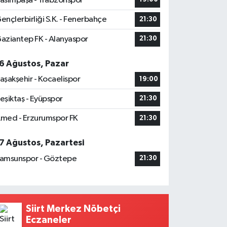
asımpaşa - Trabzonspor
ençlerbirliği S.K. - Fenerbahçe
21:30
aziantep FK - Alanyaspor
21:30
6 Ağustos, Pazar
aşakşehir - Kocaelispor
19:00
eşiktaş - Eyüpspor
21:30
med - Erzurumspor FK
21:30
7 Ağustos, Pazartesi
amsunspor - Göztepe
21:30
Siirt Merkez Nöbetçi
Eczaneler