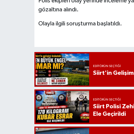
Polis ekipleri olay yerinde inceleme 
gözaltına alındı.
Olayla ilgili soruşturma başlatıldı.
EDITÖRÜN SEÇTIĞI
Siirt'in Geliş
EDITÖRÜN SEÇTIĞI
Siirt Polisi Ze
Ele Geçirildi