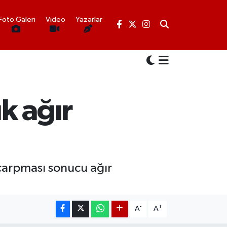
Foto Galeri
Video
Yazarlar
uk ağır
n çarpması sonucu ağır
-
+
A
A