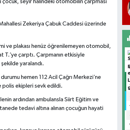
ki çocuk, seyir halindeki otomobilin çarpması
 Mahallesi Zekeriya Çabuk Caddesi üzerinde
ismi ve plakası henüz öğrenilemeyen otomobil,
at T.’ye çarptı. Çarpmanın etkisiyle
şekilde yaralandı.
n durumu hemen 112 Acil Çağrı Merkezi’ne
 polis ekipleri sevk edildi.
alenin ardından ambulansla Siirt Eğitim ve
stanede tedavi altına alınan çocuğun hayati