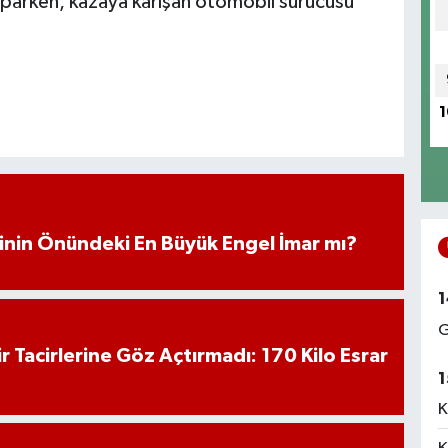
yaparken, kazaya karışan otomobil sürücüsü
1
iminin Önündeki En Büyük Engel İmar mı?
1
G
hir Tacirlerine Göz Açtırmadı: 170 Kilo Esrar
1
K