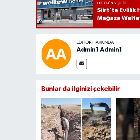
EDITÖRÜN SEÇTIĞI
Siirt'te Evlili
Mağaza Welt
EDITÖR HAKKINDA
Admin1 Admin1
Bunlar da ilginizi çekebilir