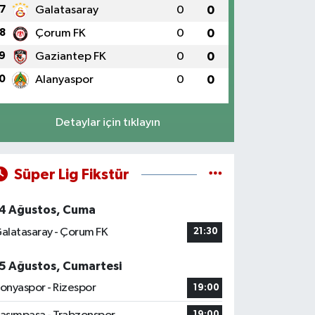
7
Galatasaray
0
0
8
Çorum FK
0
0
9
Gaziantep FK
0
0
0
Alanyaspor
0
0
Detaylar için tıklayın
Süper Lig Fikstür
4 Ağustos, Cuma
alatasaray - Çorum FK
21:30
5 Ağustos, Cumartesi
onyaspor - Rizespor
19:00
19:00