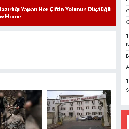
K
k Hazırlığı Yapan Her Çiftin Yolunun Düştüğü
G
ew Home
G
1
B
B
A
1
S