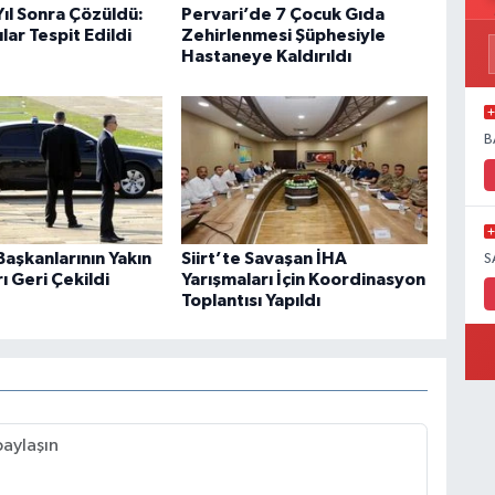
 Yıl Sonra Çözüldü:
Pervari’de 7 Çocuk Gıda
lar Tespit Edildi
Zehirlenmesi Şüphesiyle
Hastaneye Kaldırıldı
B
aşkanlarının Yakın
Siirt’te Savaşan İHA
S
 Geri Çekildi
Yarışmaları İçin Koordinasyon
Toplantısı Yapıldı