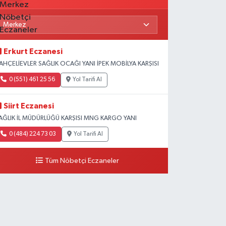
Erkurt Eczanesi
AHÇELİEVLER SAĞLIK OCAĞI YANI İPEK MOBİLYA KARŞISI
0 (551) 461 25 56
Yol Tarifi Al
Siirt Eczanesi
AĞLIK İL MÜDÜRLÜĞÜ KARŞISI MNG KARGO YANI
0 (484) 224 73 03
Yol Tarifi Al
Tüm Nöbetçi Eczaneler