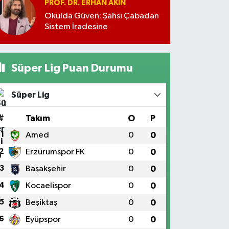
PROF. DR. ERHAN AKIN
Okulda Güven: Şahsi Çabadan
Sistem İradesine
Süper Lig Puan Durumu
Süper Lig
#
Takım
O
P
1
Amed
0
0
2
Erzurumspor FK
0
0
3
Başakşehir
0
0
4
Kocaelispor
0
0
5
Beşiktaş
0
0
6
Eyüpspor
0
0