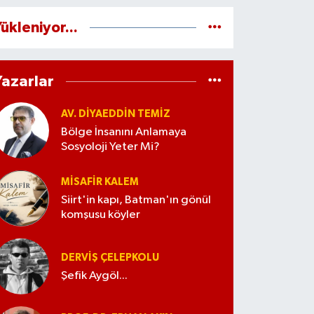
ükleniyor...
Yazarlar
AV. DIYAEDDIN TEMIZ
Bölge İnsanını Anlamaya
Sosyoloji Yeter Mi?
MISAFIR KALEM
Siirt'in kapı, Batman'ın gönül
komşusu köyler
DERVIŞ ÇELEPKOLU
Şefik Aygöl...