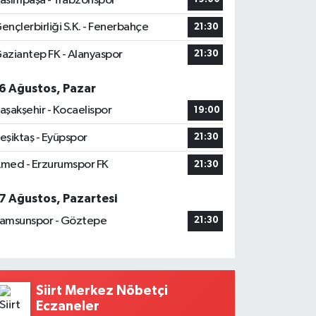
asımpaşa - Trabzonspor
ençlerbirliği S.K. - Fenerbahçe
21:30
aziantep FK - Alanyaspor
21:30
6 Ağustos, Pazar
aşakşehir - Kocaelispor
19:00
eşiktaş - Eyüpspor
21:30
med - Erzurumspor FK
21:30
7 Ağustos, Pazartesi
amsunspor - Göztepe
21:30
Siirt Merkez Nöbetçi
Eczaneler