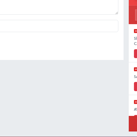
S
C
S
A