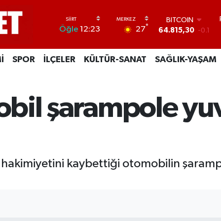
BITCOIN
64.815,30
-0.1
DOLAR
°
27
Öğle
12:23
47,7436
0.18
EURO
55,2510
0.32
İ
SPOR
İLÇELER
KÜLTÜR-SANAT
SAĞLIK-YAŞAM
STERLİN
64,4811
0.38
GRAM ALTIN
6660.55
0
obil şarampole yu
BİST100
13.779
-14
 hakimiyetini kaybettiği otomobilin şaramp