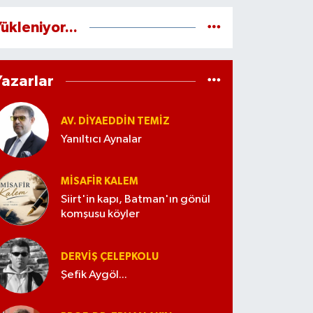
ükleniyor...
Yazarlar
AV. DIYAEDDIN TEMIZ
Yanıltıcı Aynalar
MISAFIR KALEM
Siirt'in kapı, Batman'ın gönül
komşusu köyler
DERVIŞ ÇELEPKOLU
Şefik Aygöl...