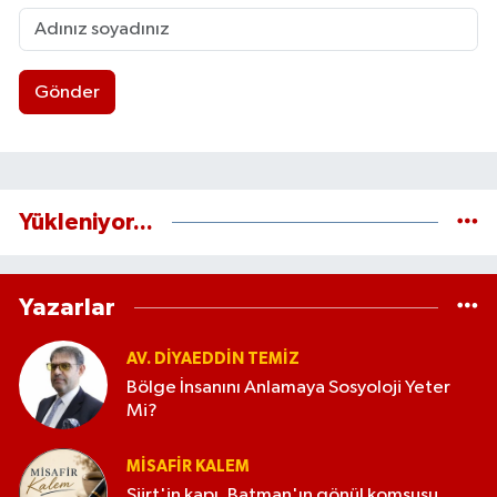
Gönder
Yükleniyor...
Yazarlar
AV. DIYAEDDIN TEMIZ
Bölge İnsanını Anlamaya Sosyoloji Yeter
Mi?
MISAFIR KALEM
Siirt'in kapı, Batman'ın gönül komşusu