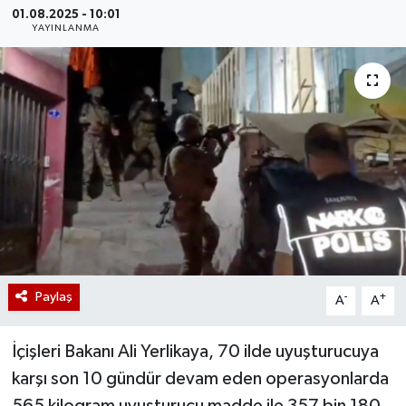
01.08.2025 - 10:01
YAYINLANMA
Paylaş
-
+
A
A
İçişleri Bakanı Ali Yerlikaya, 70 ilde uyuşturucuya
karşı son 10 gündür devam eden operasyonlarda
565 kilogram uyuşturucu madde ile 357 bin 180