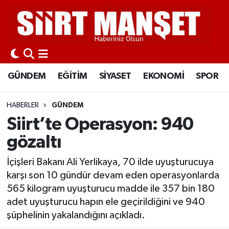
GÜNDEM
Siirt Nöbetçi Eczaneler
EĞİTİM
Siirt Hava Durumu
GÜNDEM
EĞİTİM
SİYASET
EKONOMİ
SPOR
SİYASET
Siirt Namaz Vakitleri
HABERLER
GÜNDEM
EKONOMİ
Siirt Trafik Yoğunluk Haritası
Siirt’te Operasyon: 940
gözaltı
SPOR
Süper Lig Puan Durumu ve Fikstür
İçişleri Bakanı Ali Yerlikaya, 70 ilde uyuşturucuya
İLÇELER
Tüm Manşetler
karşı son 10 gündür devam eden operasyonlarda
565 kilogram uyuşturucu madde ile 357 bin 180
KÜLTÜR-SANAT
Son Dakika Haberleri
adet uyuşturucu hapın ele geçirildiğini ve 940
şüphelinin yakalandığını açıkladı.
SAĞLIK-YAŞAM
Haber Arşivi