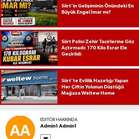
Siirt'in Gelişiminin Önündeki En
Büyük Engel İmar mı?
Siirt Polisi Zehir Tacirlerine Göz
Açtırmadı: 170 Kilo Esrar Ele
Geçirildi
Siirt'te Evlilik Hazırlığı Yapan
Her Çiftin Yolunun Düştüğü
Mağaza Weltew Home
EDITÖR HAKKINDA
Admin1 Admin1