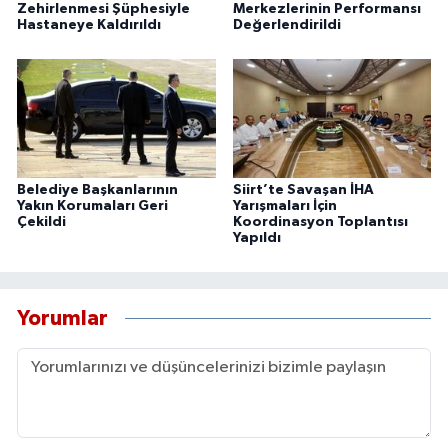
Zehirlenmesi Şüphesiyle
Merkezlerinin Performansı
Hastaneye Kaldırıldı
Değerlendirildi
Belediye Başkanlarının
Siirt’te Savaşan İHA
Yakın Korumaları Geri
Yarışmaları İçin
Çekildi
Koordinasyon Toplantısı
Yapıldı
Yorumlar