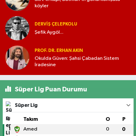
köyler
DERVIŞ ÇELEPKOLU
Şefik Aygöl...
PROF. DR. ERHAN AKIN
Okulda Güven: Şahsi Çabadan Sistem
İradesine
Süper Lig Puan Durumu
Süper Lig
#
Takım
O
P
1
Amed
0
0