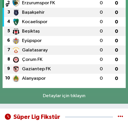
2
Erzurumspor FK
0
0
3
Başakşehir
0
0
4
Kocaelispor
0
0
5
Beşiktaş
0
0
6
Eyüpspor
0
0
7
Galatasaray
0
0
8
Çorum FK
0
0
9
Gaziantep FK
0
0
10
Alanyaspor
0
0
Detaylar için tıklayın
Süper Lig Fikstür