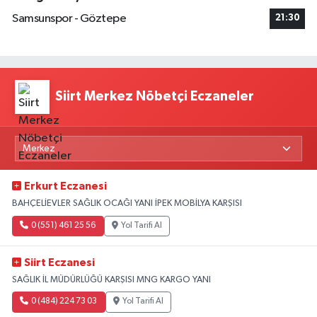
Samsunspor - Göztepe
21:30
Siirt Merkez Nöbetçi Eczaneler
Erkurt Eczanesi
BAHÇELİEVLER SAĞLIK OCAĞI YANI İPEK MOBİLYA KARŞISI
0 (551) 461 25 56
Yol Tarifi Al
Siirt Eczanesi
SAĞLIK İL MÜDÜRLÜĞÜ KARŞISI MNG KARGO YANI
0 (484) 224 73 03
Yol Tarifi Al