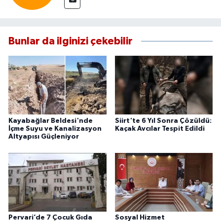
Bunlar da ilginizi çekebilir
Kayabağlar Beldesi'nde
Siirt'te 6 Yıl Sonra Çözüldü:
İçme Suyu ve Kanalizasyon
Kaçak Avcılar Tespit Edildi
Altyapısı Güçleniyor
Pervari’de 7 Çocuk Gıda
Sosyal Hizmet