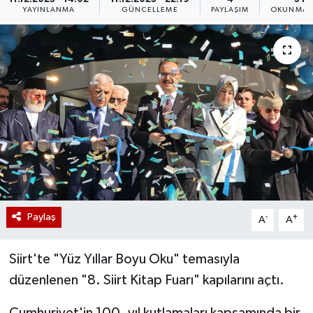
YAYINLANMA
GÜNCELLEME
PAYLAŞIM
OKUNMA S
Paylaş
-
+
A
A
Siirt'te "Yüz Yıllar Boyu Oku" temasıyla
düzenlenen "8. Siirt Kitap Fuarı" kapılarını açtı.
Cumhuriyet'in 100. yıl kutlamaları kapsamında bir