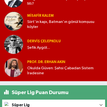
Mi?
MISAFIR KALEM
Siirt'in kapı, Batman'ın gönül komşusu
köyler
DERVIŞ ÇELEPKOLU
Şefik Aygöl...
PROF. DR. ERHAN AKIN
Okulda Güven: Şahsi Çabadan Sistem
İradesine
Süper Lig Puan Durumu
Süper Lig