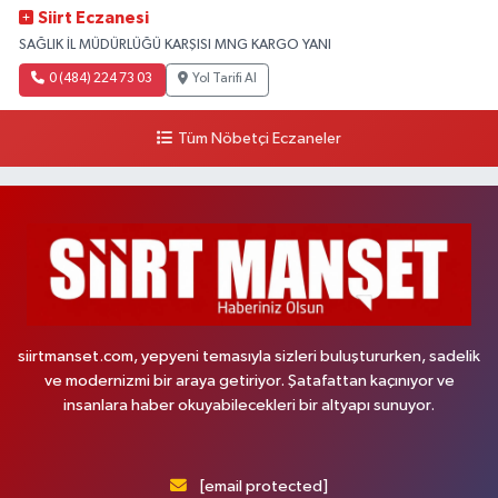
Siirt Eczanesi
SAĞLIK İL MÜDÜRLÜĞÜ KARŞISI MNG KARGO YANI
0 (484) 224 73 03
Yol Tarifi Al
Tüm Nöbetçi Eczaneler
siirtmanset.com, yepyeni temasıyla sizleri buluştururken, sadelik
ve modernizmi bir araya getiriyor. Şatafattan kaçınıyor ve
insanlara haber okuyabilecekleri bir altyapı sunuyor.
[email protected]