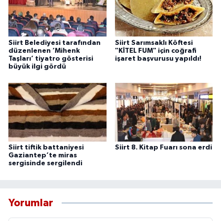
Siirt Belediyesi tarafından
Siirt Sarımsaklı Köftesi
düzenlenen ‘Mihenk
"KİTEL FUM" için coğrafi
Taşları’ tiyatro gösterisi
işaret başvurusu yapıldı!
büyük ilgi gördü
Siirt tiftik battaniyesi
Siirt 8. Kitap Fuarı sona erdi
Gaziantep’te miras
sergisinde sergilendi
Yorumlar