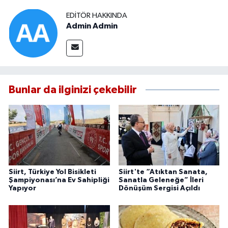
EDITÖR HAKKINDA
Admin Admin
Bunlar da ilginizi çekebilir
Siirt, Türkiye Yol Bisikleti
Siirt'te “Atıktan Sanata,
Şampiyonası’na Ev Sahipliği
Sanatla Geleneğe” İleri
Yapıyor
Dönüşüm Sergisi Açıldı