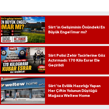
Siirt'in Gelişiminin Önündeki En
Büyük Engel İmar mı?
Siirt Polisi Zehir Tacirlerine Göz
Açtırmadı: 170 Kilo Esrar Ele
Geçirildi
Siirt'te Evlilik Hazırlığı Yapan
Her Çiftin Yolunun Düştüğü
Mağaza Weltew Home