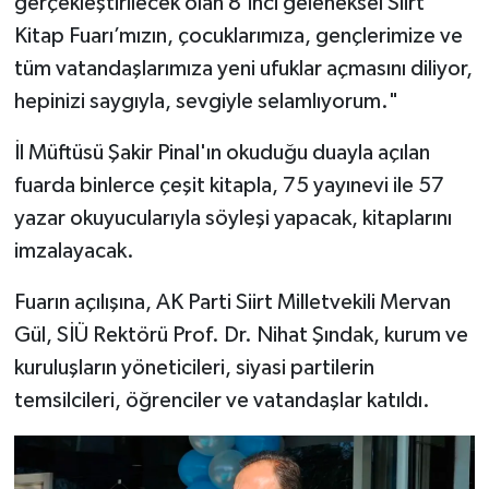
gerçekleştirilecek olan 8’inci geleneksel Siirt
Kitap Fuarı’mızın, çocuklarımıza, gençlerimize ve
tüm vatandaşlarımıza yeni ufuklar açmasını diliyor,
hepinizi saygıyla, sevgiyle selamlıyorum."
İl Müftüsü Şakir Pinal'ın okuduğu duayla açılan
fuarda binlerce çeşit kitapla, 75 yayınevi ile 57
yazar okuyucularıyla söyleşi yapacak, kitaplarını
imzalayacak.
Fuarın açılışına, AK Parti Siirt Milletvekili Mervan
Gül, SİÜ Rektörü Prof. Dr. Nihat Şındak, kurum ve
kuruluşların yöneticileri, siyasi partilerin
temsilcileri, öğrenciler ve vatandaşlar katıldı.