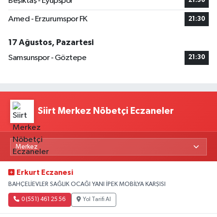
Beşiktaş - Eyüpspor
21:30
Amed - Erzurumspor FK
21:30
17 Ağustos, Pazartesi
Samsunspor - Göztepe
21:30
Siirt Merkez Nöbetçi Eczaneler
Erkurt Eczanesi
BAHÇELİEVLER SAĞLIK OCAĞI YANI İPEK MOBİLYA KARŞISI
0 (551) 461 25 56
Yol Tarifi Al