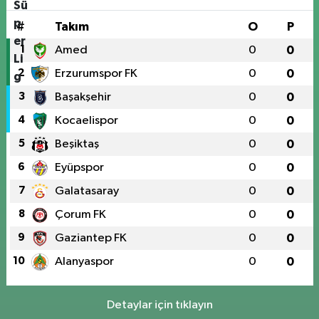
#
Takım
O
P
1
Amed
0
0
2
Erzurumspor FK
0
0
3
Başakşehir
0
0
4
Kocaelispor
0
0
5
Beşiktaş
0
0
6
Eyüpspor
0
0
7
Galatasaray
0
0
8
Çorum FK
0
0
9
Gaziantep FK
0
0
10
Alanyaspor
0
0
Detaylar için tıklayın