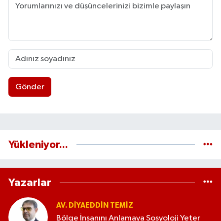
Gönder
Yükleniyor...
Yazarlar
AV. DIYAEDDIN TEMIZ
Bölge İnsanını Anlamaya Sosyoloji Yeter