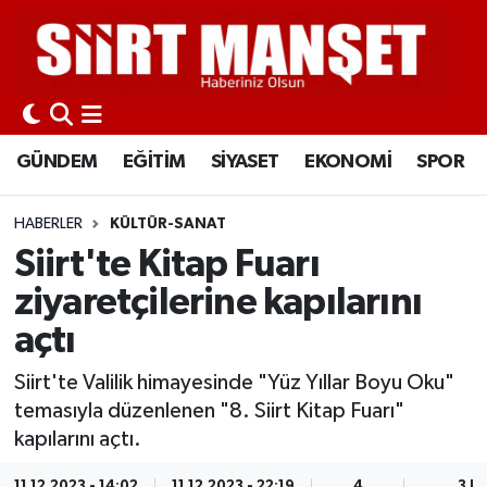
GÜNDEM
Siirt Nöbetçi Eczaneler
EĞİTİM
Siirt Hava Durumu
GÜNDEM
EĞİTİM
SİYASET
EKONOMİ
SPOR
SİYASET
Siirt Namaz Vakitleri
HABERLER
KÜLTÜR-SANAT
EKONOMİ
Siirt Trafik Yoğunluk Haritası
Siirt'te Kitap Fuarı
ziyaretçilerine kapılarını
SPOR
Süper Lig Puan Durumu ve Fikstür
açtı
İLÇELER
Tüm Manşetler
Siirt'te Valilik himayesinde "Yüz Yıllar Boyu Oku"
temasıyla düzenlenen "8. Siirt Kitap Fuarı"
KÜLTÜR-SANAT
Son Dakika Haberleri
kapılarını açtı.
SAĞLIK-YAŞAM
Haber Arşivi
11.12.2023 - 14:02
11.12.2023 - 22:19
4
3 D