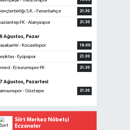
asımpaşa - Trabzonspor
ençlerbirliği S.K. - Fenerbahçe
21:30
aziantep FK - Alanyaspor
21:30
6 Ağustos, Pazar
aşakşehir - Kocaelispor
19:00
eşiktaş - Eyüpspor
21:30
med - Erzurumspor FK
21:30
7 Ağustos, Pazartesi
amsunspor - Göztepe
21:30
Siirt Merkez Nöbetçi
Eczaneler