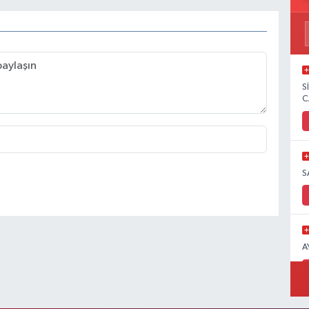
S
C
S
A