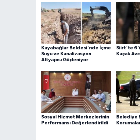
Kayabağlar Beldesi'nde İçme
Siirt'te 6
Suyu ve Kanalizasyon
Kaçak Avcı
Altyapısı Güçleniyor
Sosyal Hizmet Merkezlerinin
Belediye B
Performansı Değerlendirildi
Korumaları