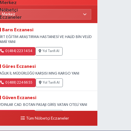
Barıs Eczanesi
İİRT EĞİTİM ARAŞTIRMA HASTANESİ VE HALİD BİN VELİD
AMİİ YANI
0 (484) 223 14 54
Yol Tarifi Al
Güres Eczanesi
AĞLIK İL MÜDÜRLÜĞÜ KARŞISI MNG KARGO YANI
0 (488) 224 66 55
Yol Tarifi Al
Güven Eczanesi
YDINLAR CAD. BOTAN PASAJI GİRİŞ VATAN OTELİ YANI
0 (484) 224 10 70
Yol Tarifi Al
Tüm Nöbetçi Eczaneler