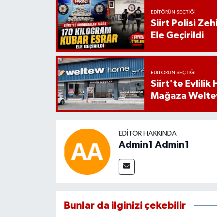
EDITÖRÜN SEÇTIĞI
Siirt Polisi Ze
Ele Geçirildi
EDITÖRÜN SEÇTIĞI
Siirt'te Evlili
Mağaza Welt
EDITÖR HAKKINDA
Admin1 Admin1
Bunlar da ilginizi çekebilir