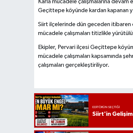
Karla mücadele çalışmalarına devam eden
Geçittepe köyünde kardan kapanan yol
Siirt ilçelerinde dün geceden itibaren e
mücadele çalışmaları titizlikle yürütül
Ekipler, Pervari ilçesi Geçittepe köyü
mücadele çalışmaları kapsamında şehr
çalışmaları gerçekleştiriliyor.
EDITÖRÜN SEÇTIĞI
Siirt'in Geliş