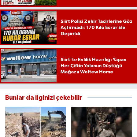
Siirt Polisi Zehir Tacirlerine Göz
Açtırmadı: 170 Kilo Esrar Ele
Geçirildi
Siirt'te Evlilik Hazırlığı Yapan
Her Çiftin Yolunun Düştüğü
Mağaza Weltew Home
Bunlar da ilginizi çekebilir