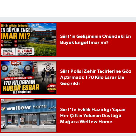
Siirt'in Gelişiminin Önündeki En
Büyük Engel İmar mı?
Siirt Polisi Zehir Tacirlerine Göz
Açtırmadı: 170 Kilo Esrar Ele
Geçirildi
Siirt'te Evlilik Hazırlığı Yapan
Her Çiftin Yolunun Düştüğü
Mağaza Weltew Home