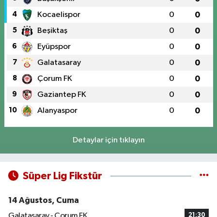
4
Kocaelispor
0
0
5
Beşiktaş
0
0
6
Eyüpspor
0
0
7
Galatasaray
0
0
8
Çorum FK
0
0
9
Gaziantep FK
0
0
10
Alanyaspor
0
0
Detaylar için tıklayın
Süper Lig Fikstür
14 Ağustos, Cuma
Galatasaray - Çorum FK
21:30