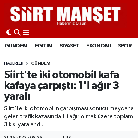
GÜNDEM
Siirt Nöbetçi Eczaneler
EĞİTİM
Siirt Hava Durumu
GÜNDEM
EĞİTİM
SİYASET
EKONOMİ
SPOR
SİYASET
Siirt Namaz Vakitleri
HABERLER
GÜNDEM
EKONOMİ
Siirt Trafik Yoğunluk Haritası
Siirt'te iki otomobil kafa
kafaya çarpıştı: 1'i ağır 3
SPOR
Süper Lig Puan Durumu ve Fikstür
yaralı
İLÇELER
Tüm Manşetler
Siirt'te iki otomobilin çarpışması sonucu meydana
gelen trafik kazasında 1'i ağır olmak üzere toplam
KÜLTÜR-SANAT
Son Dakika Haberleri
3 kişi yaralandı.
SAĞLIK-YAŞAM
Haber Arşivi
21.06.2023 - 08:26
1 DK