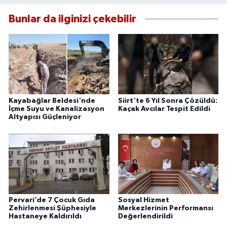
Bunlar da ilginizi çekebilir
Kayabağlar Beldesi'nde
Siirt'te 6 Yıl Sonra Çözüldü:
İçme Suyu ve Kanalizasyon
Kaçak Avcılar Tespit Edildi
Altyapısı Güçleniyor
Pervari’de 7 Çocuk Gıda
Sosyal Hizmet
Zehirlenmesi Şüphesiyle
Merkezlerinin Performansı
Hastaneye Kaldırıldı
Değerlendirildi