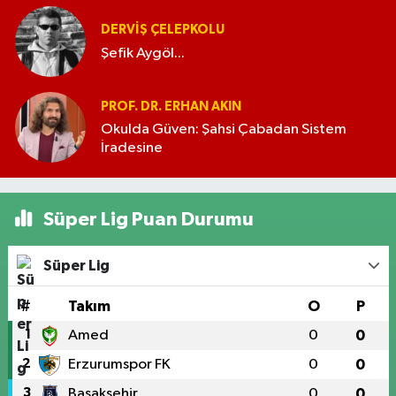
DERVIŞ ÇELEPKOLU
Şefik Aygöl...
PROF. DR. ERHAN AKIN
Okulda Güven: Şahsi Çabadan Sistem
İradesine
Süper Lig Puan Durumu
Süper Lig
#
Takım
O
P
1
Amed
0
0
2
Erzurumspor FK
0
0
3
Başakşehir
0
0