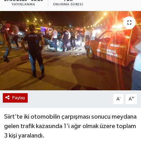
YAYINLANMA
OKUNMA SÜRESI
Paylaş
-
+
A
A
Siirt'te iki otomobilin çarpışması sonucu meydana
gelen trafik kazasında 1'i ağır olmak üzere toplam
3 kişi yaralandı.