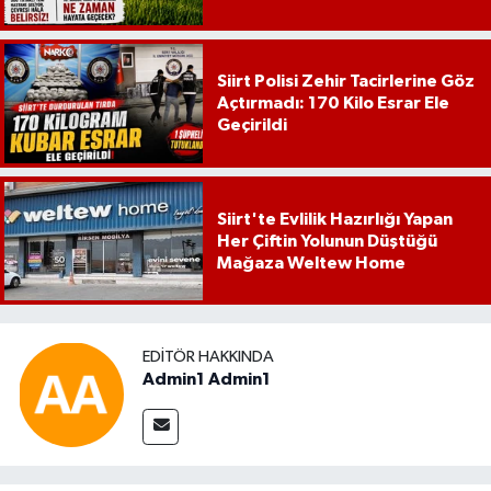
Siirt Polisi Zehir Tacirlerine Göz
Açtırmadı: 170 Kilo Esrar Ele
Geçirildi
Siirt'te Evlilik Hazırlığı Yapan
Her Çiftin Yolunun Düştüğü
Mağaza Weltew Home
EDITÖR HAKKINDA
Admin1 Admin1