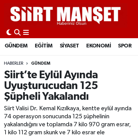
GÜNDEM
Siirt Nöbetçi Eczaneler
EĞİTİM
Siirt Hava Durumu
GÜNDEM
EĞİTİM
SİYASET
EKONOMİ
SPOR
SİYASET
Siirt Namaz Vakitleri
HABERLER
GÜNDEM
EKONOMİ
Siirt Trafik Yoğunluk Haritası
Siirt’te Eylül Ayında
Uyuşturucudan 125
SPOR
Süper Lig Puan Durumu ve Fikstür
Şüpheli Yakalandı
İLÇELER
Tüm Manşetler
Siirt Valisi Dr. Kemal Kızılkaya, kentte eylül ayında
74 operasyon sonucunda 125 şüphelinin
KÜLTÜR-SANAT
Son Dakika Haberleri
yakalandığını ve toplamda 7 kilo 970 gram esrar,
1 kilo 112 gram skunk ve 7 kilo esrar ele
SAĞLIK-YAŞAM
Haber Arşivi