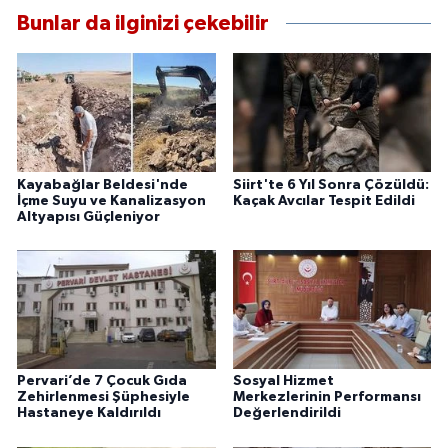
Bunlar da ilginizi çekebilir
Kayabağlar Beldesi'nde
Siirt'te 6 Yıl Sonra Çözüldü:
İçme Suyu ve Kanalizasyon
Kaçak Avcılar Tespit Edildi
Altyapısı Güçleniyor
Pervari’de 7 Çocuk Gıda
Sosyal Hizmet
Zehirlenmesi Şüphesiyle
Merkezlerinin Performansı
Hastaneye Kaldırıldı
Değerlendirildi