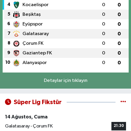
4
Kocaelispor
0
0
5
Beşiktaş
0
0
6
Eyüpspor
0
0
7
Galatasaray
0
0
8
Çorum FK
0
0
9
Gaziantep FK
0
0
10
Alanyaspor
0
0
Detaylar için tıklayın
Süper Lig Fikstür
14 Ağustos, Cuma
Galatasaray - Çorum FK
21:30