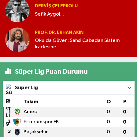
DERVIŞ ÇELEPKOLU
Şefik Aygöl...
PROF. DR. ERHAN AKIN
Okulda Güven: Şahsi Çabadan Sistem
İradesine
Süper Lig Puan Durumu
Süper Lig
#
Takım
O
P
1
Amed
0
0
2
Erzurumspor FK
0
0
3
Başakşehir
0
0