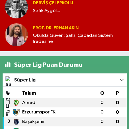
DERVIŞ ÇELEPKOLU
Şefik Aygöl...
PROF. DR. ERHAN AKIN
Okulda Güven: Şahsi Çabadan Sistem
İradesine
Süper Lig Puan Durumu
Süper Lig
#
Takım
O
P
1
Amed
0
0
2
Erzurumspor FK
0
0
3
Başakşehir
0
0