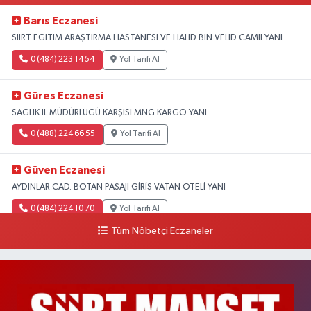
Barıs Eczanesi
SİİRT EĞİTİM ARAŞTIRMA HASTANESİ VE HALİD BİN VELİD CAMİİ YANI
0 (484) 223 14 54
Yol Tarifi Al
Güres Eczanesi
SAĞLIK İL MÜDÜRLÜĞÜ KARŞISI MNG KARGO YANI
0 (488) 224 66 55
Yol Tarifi Al
Güven Eczanesi
AYDINLAR CAD. BOTAN PASAJI GİRİŞ VATAN OTELİ YANI
0 (484) 224 10 70
Yol Tarifi Al
Tüm Nöbetçi Eczaneler