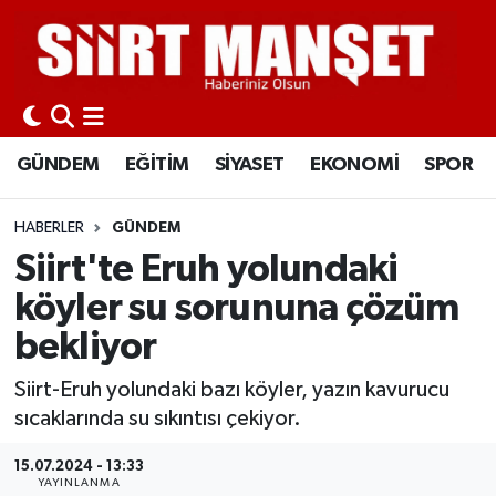
GÜNDEM
Siirt Nöbetçi Eczaneler
EĞİTİM
Siirt Hava Durumu
GÜNDEM
EĞİTİM
SİYASET
EKONOMİ
SPOR
SİYASET
Siirt Namaz Vakitleri
HABERLER
GÜNDEM
EKONOMİ
Siirt Trafik Yoğunluk Haritası
Siirt'te Eruh yolundaki
köyler su sorununa çözüm
SPOR
Süper Lig Puan Durumu ve Fikstür
bekliyor
İLÇELER
Tüm Manşetler
Siirt-Eruh yolundaki bazı köyler, yazın kavurucu
sıcaklarında su sıkıntısı çekiyor.
KÜLTÜR-SANAT
Son Dakika Haberleri
15.07.2024 - 13:33
SAĞLIK-YAŞAM
Haber Arşivi
YAYINLANMA