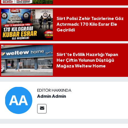
Siirt Polisi Zehir Tacirlerine Göz
Açtırmadı: 170 Kilo Esrar Ele
Geçirildi
Siirt'te Evlilik Hazırlığı Yapan
Her Çiftin Yolunun Düştüğü
Mağaza Weltew Home
EDITÖR HAKKINDA
Admin Admin