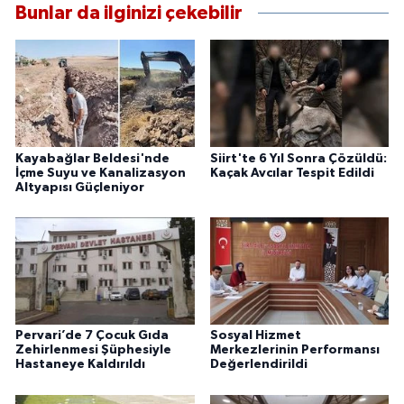
Bunlar da ilginizi çekebilir
Kayabağlar Beldesi'nde
Siirt'te 6 Yıl Sonra Çözüldü:
İçme Suyu ve Kanalizasyon
Kaçak Avcılar Tespit Edildi
Altyapısı Güçleniyor
Pervari’de 7 Çocuk Gıda
Sosyal Hizmet
Zehirlenmesi Şüphesiyle
Merkezlerinin Performansı
Hastaneye Kaldırıldı
Değerlendirildi