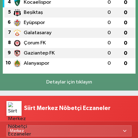
4
Kocaelispor
0
0
5
Beşiktaş
0
0
6
Eyüpspor
0
0
7
Galatasaray
0
0
8
Çorum FK
0
0
9
Gaziantep FK
0
0
10
Alanyaspor
0
0
Detaylar için tıklayın
Siirt Merkez Nöbetçi Eczaneler