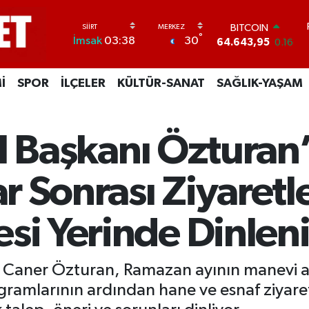
BITCOIN
64.643,95
0.16
DOLAR
°
30
İmsak
03:38
47,6006
0.06
EURO
55,0250
0.02
İ
SPOR
İLÇELER
KÜLTÜR-SANAT
SAĞLIK-YAŞAM
STERLİN
64,2398
0.2
GRAM ALTIN
t İl Başkanı Öztura
6500.87
0.12
BİST100
13.799
70
ar Sonrası Ziyaretl
si Yerinde Dinlen
ahri Caner Özturan, Ramazan ayının manevi 
gramlarının ardından hane ve esnaf ziyare