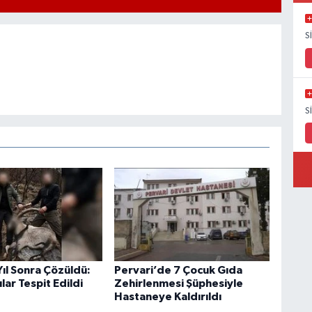
S
S
 Yıl Sonra Çözüldü:
Pervari’de 7 Çocuk Gıda
lar Tespit Edildi
Zehirlenmesi Şüphesiyle
Hastaneye Kaldırıldı