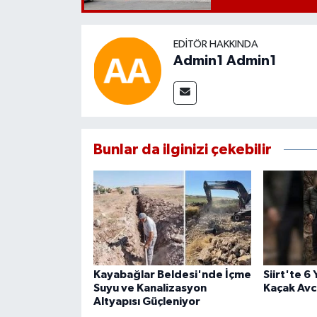
EDITÖR HAKKINDA
Admin1 Admin1
Bunlar da ilginizi çekebilir
Kayabağlar Beldesi'nde İçme
Siirt'te 6
Suyu ve Kanalizasyon
Kaçak Avcı
Altyapısı Güçleniyor