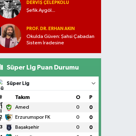
DERVIŞ ÇELEPKOLU
Şefik Aygöl...
PROF. DR. ERHAN AKIN
Okulda Güven: Şahsi Çabadan
Sistem İradesine
Süper Lig Puan Durumu
Süper Lig
#
Takım
O
P
1
Amed
0
0
2
Erzurumspor FK
0
0
3
Başakşehir
0
0