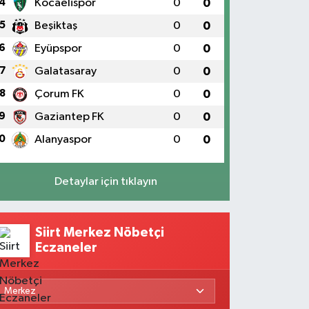
4
Kocaelispor
0
0
5
Beşiktaş
0
0
6
Eyüpspor
0
0
7
Galatasaray
0
0
8
Çorum FK
0
0
9
Gaziantep FK
0
0
0
Alanyaspor
0
0
Detaylar için tıklayın
Siirt Merkez Nöbetçi
Eczaneler