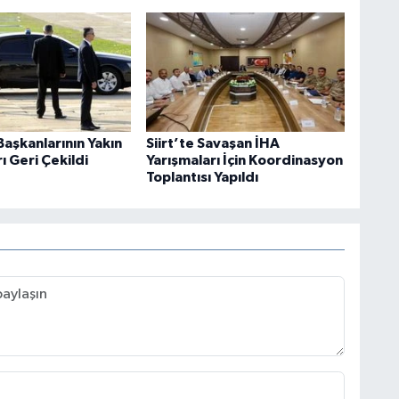
aşkanlarının Yakın
Siirt’te Savaşan İHA
 Geri Çekildi
Yarışmaları İçin Koordinasyon
Toplantısı Yapıldı