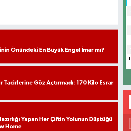
iminin Önündeki En Büyük Engel İmar mı?
1
hir Tacirlerine Göz Açtırmadı: 170 Kilo Esrar
k Hazırlığı Yapan Her Çiftin Yolunun Düştüğü
ew Home