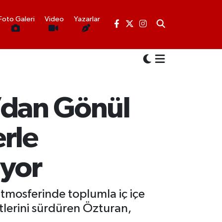
Foto Galeri
Video
Yazarlar
n’dan Gönül
erle
iyor
atmosferinde toplumla iç içe
tlerini sürdüren Özturan,