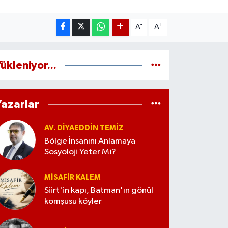
-
+
A
A
ükleniyor...
Yazarlar
AV. DIYAEDDIN TEMIZ
Bölge İnsanını Anlamaya
Sosyoloji Yeter Mi?
MISAFIR KALEM
Siirt'in kapı, Batman'ın gönül
komşusu köyler