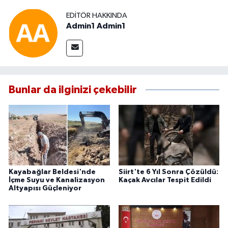
EDITÖR HAKKINDA
Admin1 Admin1
Bunlar da ilginizi çekebilir
Kayabağlar Beldesi'nde
Siirt'te 6 Yıl Sonra Çözüldü:
İçme Suyu ve Kanalizasyon
Kaçak Avcılar Tespit Edildi
Altyapısı Güçleniyor