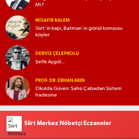
Mi?
MISAFIR KALEM
Siirt'in kapı, Batman'ın gönül komşusu
köyler
DERVIŞ ÇELEPKOLU
Şefik Aygöl...
PROF. DR. ERHAN AKIN
Okulda Güven: Şahsi Çabadan Sistem
İradesine
Siirt Merkez Nöbetçi Eczaneler