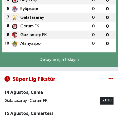
Beşiktaş
0
0
6
Eyüpspor
0
0
7
Galatasaray
0
0
8
Çorum FK
0
0
9
Gaziantep FK
0
0
10
Alanyaspor
0
0
Detaylar için tıklayın
Süper Lig Fikstür
14 Ağustos, Cuma
Galatasaray - Çorum FK
21:30
15 Ağustos, Cumartesi