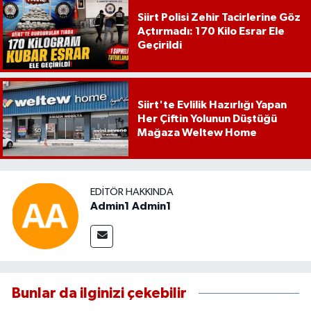
Siirt Polisi Zehir Tacirlerine Göz
Açtırmadı: 170 Kilo Esrar Ele
Geçirildi
Siirt'te Evlilik Hazırlığı Yapan
Her Çiftin Yolunun Düştüğü
Mağaza Weltew Home
EDITÖR HAKKINDA
Admin1 Admin1
Bunlar da ilginizi çekebilir