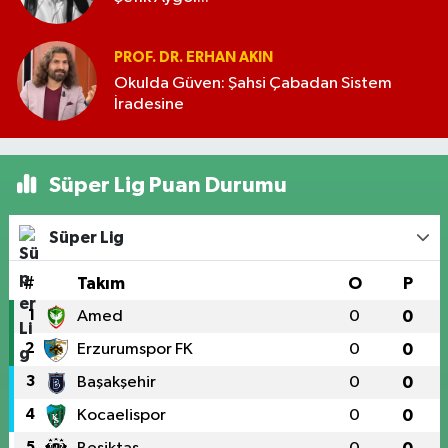
PROF. DR. ERHAN AKIN
Okulda Güven: Şahsi Çabadan Sistem
İradesine
Süper Lig Puan Durumu
Süper Lig
#
Takım
O
P
1
Amed
0
0
2
Erzurumspor FK
0
0
3
Başakşehir
0
0
4
Kocaelispor
0
0
5