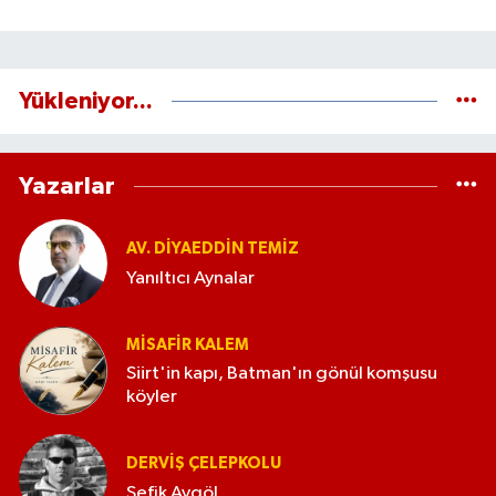
Yükleniyor...
Yazarlar
AV. DIYAEDDIN TEMIZ
Yanıltıcı Aynalar
MISAFIR KALEM
Siirt'in kapı, Batman'ın gönül komşusu
köyler
DERVIŞ ÇELEPKOLU
Şefik Aygöl...