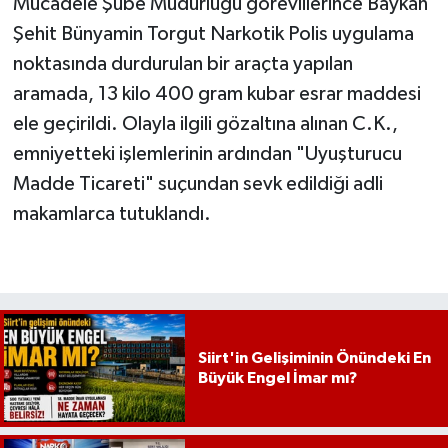
Mücadele Şube Müdürlüğü görevlilerince Baykan
Şehit Bünyamin Torgut Narkotik Polis uygulama
noktasında durdurulan bir araçta yapılan
aramada, 13 kilo 400 gram kubar esrar maddesi
ele geçirildi. Olayla ilgili gözaltına alınan C.K.,
emniyetteki işlemlerinin ardından "Uyuşturucu
Madde Ticareti" suçundan sevk edildiği adli
makamlarca tutuklandı.
Siirt'in Gelişiminin Önündeki En
Büyük Engel İmar mı?