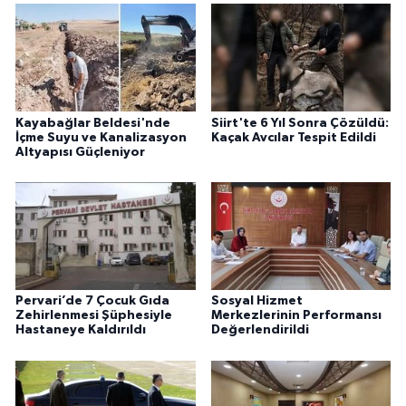
Kayabağlar Beldesi'nde
Siirt'te 6 Yıl Sonra Çözüldü:
İçme Suyu ve Kanalizasyon
Kaçak Avcılar Tespit Edildi
Altyapısı Güçleniyor
Pervari’de 7 Çocuk Gıda
Sosyal Hizmet
Zehirlenmesi Şüphesiyle
Merkezlerinin Performansı
Hastaneye Kaldırıldı
Değerlendirildi