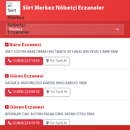
Siirt Merkez Nöbetçi Eczaneler
Barıs Eczanesi
SİİRT EĞİTİM ARAŞTIRMA HASTANESİ VE HALİD BİN VELİD CAMİİ YANI
0 (484) 223 14 54
Yol Tarifi Al
Güres Eczanesi
SAĞLIK İL MÜDÜRLÜĞÜ KARŞISI MNG KARGO YANI
0 (488) 224 66 55
Yol Tarifi Al
Güven Eczanesi
AYDINLAR CAD. BOTAN PASAJI GİRİŞ VATAN OTELİ YANI
0 (484) 224 10 70
Yol Tarifi Al