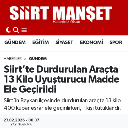
GÜNDEM
Siirt Nöbetçi Eczaneler
EĞİTİM
Siirt Hava Durumu
GÜNDEM
EĞİTİM
SİYASET
EKONOMİ
SPOR
SİYASET
Siirt Namaz Vakitleri
HABERLER
GÜNDEM
EKONOMİ
Siirt Trafik Yoğunluk Haritası
Siirt’te Durdurulan Araçta
13 Kilo Uyuşturucu Madde
SPOR
Süper Lig Puan Durumu ve Fikstür
Ele Geçirildi
İLÇELER
Tüm Manşetler
Siirt’in Baykan ilçesinde durdurulan araçta 13 kilo
400 kubar esrar ele geçirilirken, 1 kişi tutuklandı.
KÜLTÜR-SANAT
Son Dakika Haberleri
27.02.2026 - 08:37
SAĞLIK-YAŞAM
Haber Arşivi
YAYINLANMA