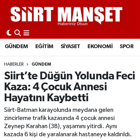
GÜNDEM
Siirt Nöbetçi Eczaneler
EĞİTİM
Siirt Hava Durumu
GÜNDEM
EĞİTİM
SİYASET
EKONOMİ
SPOR
SİYASET
Siirt Namaz Vakitleri
HABERLER
GÜNDEM
EKONOMİ
Siirt Trafik Yoğunluk Haritası
Siirt’te Düğün Yolunda Feci
Kaza: 4 Çocuk Annesi
SPOR
Süper Lig Puan Durumu ve Fikstür
Hayatını Kaybetti
İLÇELER
Tüm Manşetler
Siirt-Batman karayolunda meydana gelen
zincirleme trafik kazasında 4 çocuk annesi
KÜLTÜR-SANAT
Son Dakika Haberleri
Zeynep Karahan (38), yaşamını yitirdi. Aynı
kazada 6 kişi de yaralanarak hastaneye kaldırıldı.
SAĞLIK-YAŞAM
Haber Arşivi