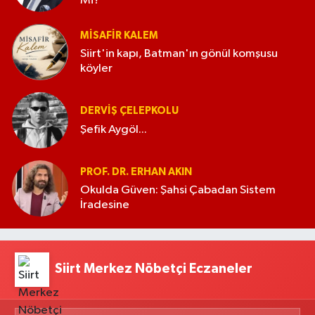
Mi?
MISAFIR KALEM
Siirt'in kapı, Batman'ın gönül komşusu
köyler
DERVIŞ ÇELEPKOLU
Şefik Aygöl...
PROF. DR. ERHAN AKIN
Okulda Güven: Şahsi Çabadan Sistem
İradesine
Siirt Merkez Nöbetçi Eczaneler