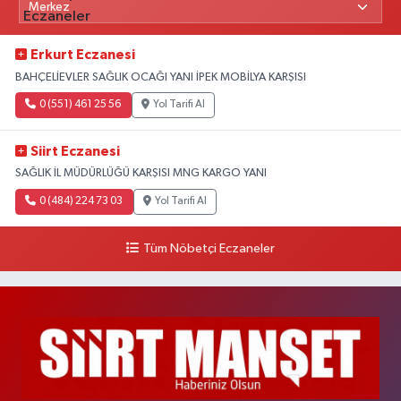
Erkurt Eczanesi
BAHÇELİEVLER SAĞLIK OCAĞI YANI İPEK MOBİLYA KARŞISI
0 (551) 461 25 56
Yol Tarifi Al
Siirt Eczanesi
SAĞLIK İL MÜDÜRLÜĞÜ KARŞISI MNG KARGO YANI
0 (484) 224 73 03
Yol Tarifi Al
Tüm Nöbetçi Eczaneler