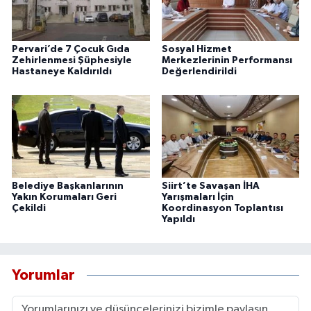
Pervari’de 7 Çocuk Gıda
Sosyal Hizmet
Zehirlenmesi Şüphesiyle
Merkezlerinin Performansı
Hastaneye Kaldırıldı
Değerlendirildi
Belediye Başkanlarının
Siirt’te Savaşan İHA
Yakın Korumaları Geri
Yarışmaları İçin
Çekildi
Koordinasyon Toplantısı
Yapıldı
Yorumlar