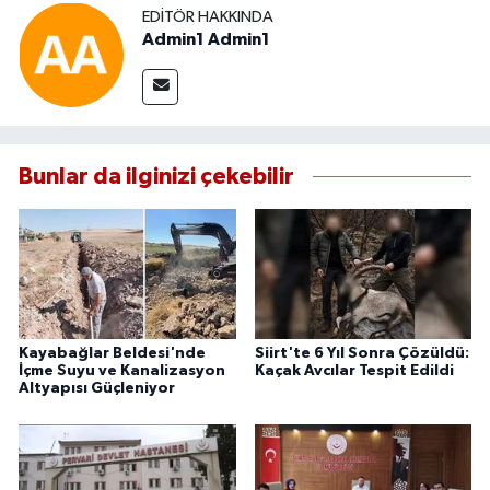
EDITÖR HAKKINDA
Admin1 Admin1
Bunlar da ilginizi çekebilir
Kayabağlar Beldesi'nde
Siirt'te 6 Yıl Sonra Çözüldü:
İçme Suyu ve Kanalizasyon
Kaçak Avcılar Tespit Edildi
Altyapısı Güçleniyor