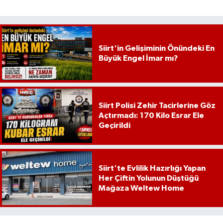
Siirt'in Gelişiminin Önündeki En
Büyük Engel İmar mı?
Siirt Polisi Zehir Tacirlerine Göz
Açtırmadı: 170 Kilo Esrar Ele
Geçirildi
Siirt'te Evlilik Hazırlığı Yapan
Her Çiftin Yolunun Düştüğü
Mağaza Weltew Home