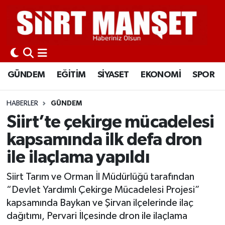
GÜNDEM
Siirt Nöbetçi Eczaneler
EĞİTİM
Siirt Hava Durumu
GÜNDEM
EĞİTİM
SİYASET
EKONOMİ
SPOR
SİYASET
Siirt Namaz Vakitleri
HABERLER
GÜNDEM
EKONOMİ
Siirt Trafik Yoğunluk Haritası
Siirt’te çekirge mücadelesi
kapsamında ilk defa dron
SPOR
Süper Lig Puan Durumu ve Fikstür
ile ilaçlama yapıldı
İLÇELER
Tüm Manşetler
Siirt Tarım ve Orman İl Müdürlüğü tarafından
“Devlet Yardımlı Çekirge Mücadelesi Projesi”
KÜLTÜR-SANAT
Son Dakika Haberleri
kapsamında Baykan ve Şirvan ilçelerinde ilaç
dağıtımı, Pervari İlçesinde dron ile ilaçlama
SAĞLIK-YAŞAM
Haber Arşivi