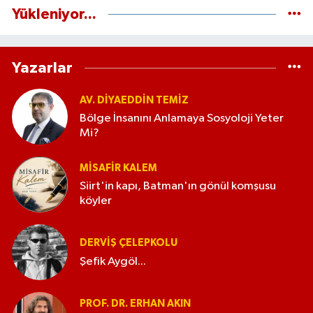
Yükleniyor...
Yazarlar
AV. DIYAEDDIN TEMIZ
Bölge İnsanını Anlamaya Sosyoloji Yeter
Mi?
MISAFIR KALEM
Siirt'in kapı, Batman'ın gönül komşusu
köyler
DERVIŞ ÇELEPKOLU
Şefik Aygöl...
PROF. DR. ERHAN AKIN