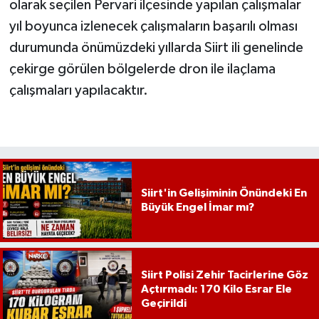
olarak seçilen Pervari ilçesinde yapılan çalışmalar
yıl boyunca izlenecek çalışmaların başarılı olması
durumunda önümüzdeki yıllarda Siirt ili genelinde
çekirge görülen bölgelerde dron ile ilaçlama
çalışmaları yapılacaktır.
Siirt'in Gelişiminin Önündeki En
Büyük Engel İmar mı?
Siirt Polisi Zehir Tacirlerine Göz
Açtırmadı: 170 Kilo Esrar Ele
Geçirildi