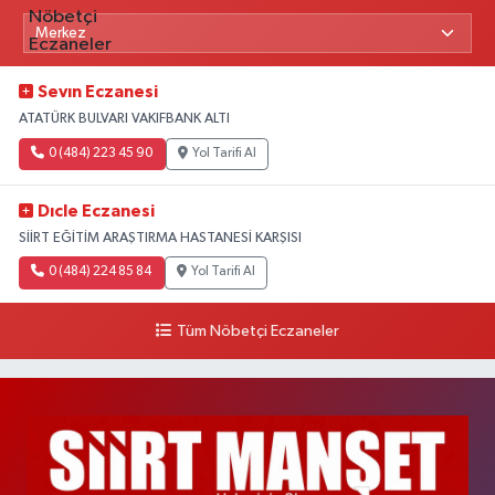
Sevın Eczanesi
ATATÜRK BULVARI VAKIFBANK ALTI
0 (484) 223 45 90
Yol Tarifi Al
Dıcle Eczanesi
SİİRT EĞİTİM ARAŞTIRMA HASTANESİ KARŞISI
0 (484) 224 85 84
Yol Tarifi Al
Tüm Nöbetçi Eczaneler