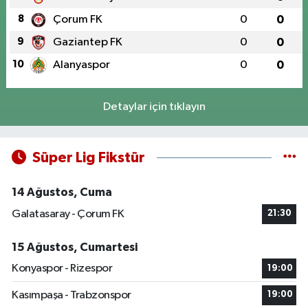
8
Çorum FK
0
0
9
Gaziantep FK
0
0
10
Alanyaspor
0
0
Detaylar için tıklayın
Süper Lig Fikstür
14 Ağustos, Cuma
Galatasaray - Çorum FK
21:30
15 Ağustos, Cumartesi
Konyaspor - Rizespor
19:00
Kasımpaşa - Trabzonspor
19:00