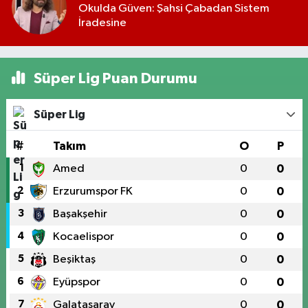
Okulda Güven: Şahsi Çabadan Sistem
İradesine
Süper Lig Puan Durumu
Süper Lig
#
Takım
O
P
1
Amed
0
0
2
Erzurumspor FK
0
0
3
Başakşehir
0
0
4
Kocaelispor
0
0
5
Beşiktaş
0
0
6
Eyüpspor
0
0
7
Galatasaray
0
0