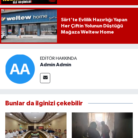
Siirt'te Evlilik Hazırlığı Yapan
Her Çiftin Yolunun Düştüğü
Mağaza Weltew Home
EDITÖR HAKKINDA
Admin Admin
Bunlar da ilginizi çekebilir