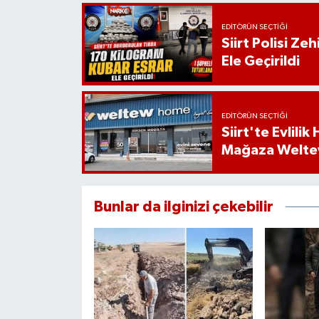
EDITÖRÜN SEÇTIĞI
Siirt Polisi Ze
Ele Geçirildi
EDITÖRÜN SEÇTIĞI
Siirt'te Evlili
Mağaza Welt
Bunlar da ilginizi çekebilir