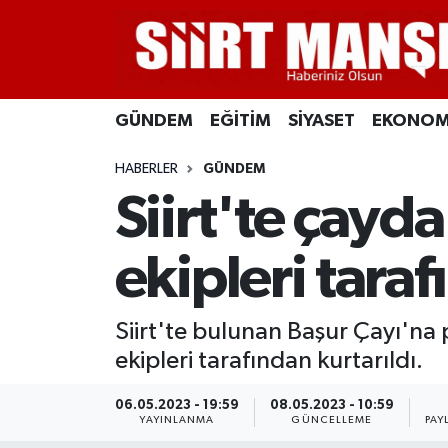
GÜNDEM
Siirt Nöbetçi Eczaneler
GÜNDEM
EĞİTİM
SİYASET
EKONOM
EĞİTİM
Siirt Hava Durumu
HABERLER
GÜNDEM
SİYASET
Siirt Namaz Vakitleri
Siirt'te çayda
EKONOMİ
Siirt Trafik Yoğunluk Haritası
ekipleri taraf
SPOR
Süper Lig Puan Durumu ve Fikstür
Siirt'te bulunan Başur Çayı'na p
İLÇELER
Tüm Manşetler
ekipleri tarafından kurtarıldı.
KÜLTÜR-SANAT
Son Dakika Haberleri
06.05.2023 - 19:59
08.05.2023 - 10:59
YAYINLANMA
GÜNCELLEME
PAY
SAĞLIK-YAŞAM
Haber Arşivi