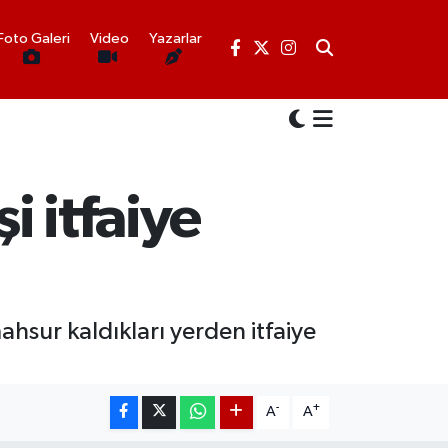
Foto Galeri
Video
Yazarlar
i itfaiye
ahsur kaldıkları yerden itfaiye
-
+
A
A