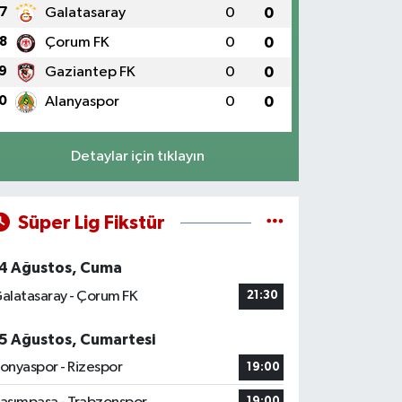
7
Galatasaray
0
0
8
Çorum FK
0
0
9
Gaziantep FK
0
0
0
Alanyaspor
0
0
Detaylar için tıklayın
Süper Lig Fikstür
4 Ağustos, Cuma
alatasaray - Çorum FK
21:30
5 Ağustos, Cumartesi
onyaspor - Rizespor
19:00
19:00