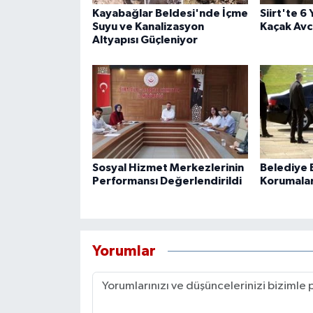
Kayabağlar Beldesi'nde İçme
Siirt'te 6
Suyu ve Kanalizasyon
Kaçak Avcı
Altyapısı Güçleniyor
Sosyal Hizmet Merkezlerinin
Belediye B
Performansı Değerlendirildi
Korumaları
Yorumlar