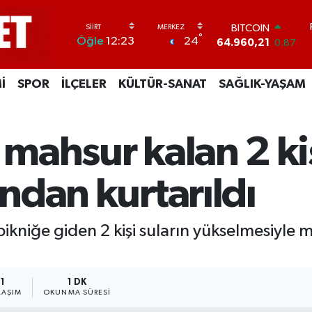
BITCOIN
64.960,21
0.87
DOLAR
°
24
Öğle
12:23
47,7436
0.18
EURO
55,2510
0.32
İ
SPOR
İLÇELER
KÜLTÜR-SANAT
SAĞLIK-YAŞAM
STERLİN
64,4811
0.38
GRAM ALTIN
 mahsur kalan 2 kiş
6660.55
0.03
BİST100
13.779
-14
ından kurtarıldı
ikniğe giden 2 kişi suların yükselmesiyle m
1
1 DK
LAŞIM
OKUNMA SÜRESI