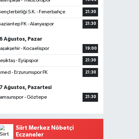
asımpaşa - Trabzonspor
ençlerbirliği S.K. - Fenerbahçe
21:30
aziantep FK - Alanyaspor
21:30
6 Ağustos, Pazar
aşakşehir - Kocaelispor
19:00
eşiktaş - Eyüpspor
21:30
med - Erzurumspor FK
21:30
7 Ağustos, Pazartesi
amsunspor - Göztepe
21:30
Siirt Merkez Nöbetçi
Eczaneler