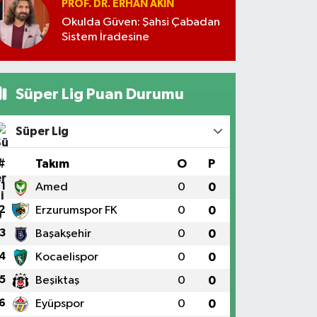
PROF. DR. ERHAN AKIN
Okulda Güven: Şahsi Çabadan
Sistem İradesine
Süper Lig Puan Durumu
Süper Lig
#
Takım
O
P
1
Amed
0
0
2
Erzurumspor FK
0
0
3
Başakşehir
0
0
4
Kocaelispor
0
0
5
Beşiktaş
0
0
6
Eyüpspor
0
0