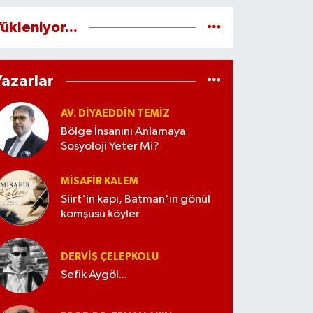
ükleniyor...
Yazarlar
AV. DIYAEDDIN TEMIZ
Bölge İnsanını Anlamaya
Sosyoloji Yeter Mi?
MISAFIR KALEM
Siirt'in kapı, Batman'ın gönül
komşusu köyler
DERVIŞ ÇELEPKOLU
Şefik Aygöl...