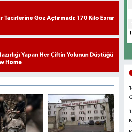
hir Tacirlerine Göz Açtırmadı: 170 Kilo Esrar
1
k Hazırlığı Yapan Her Çiftin Yolunun Düştüğü
ew Home
1
G
1
K