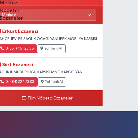
Erkurt Eczanesi
AHÇELİEVLER SAĞLIK OCAĞI YANI İPEK MOBİLYA KARŞISI
0 (551) 461 25 56
Yol Tarifi Al
Siirt Eczanesi
AĞLIK İL MÜDÜRLÜĞÜ KARŞISI MNG KARGO YANI
0 (484) 224 73 03
Yol Tarifi Al
Tüm Nöbetçi Eczaneler