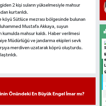
 giden 2 kişi suların yükselmesiyle mahsur
ndan kurtarıldı.
e köyü Sütlüce mezrası bölgesinde bulunan
e Muhammed Mustafa Akkaya, suyun
n kumulda mahsur kaldı. Haber verilmesi
tfaiye Müdürlüğü ve jandarma ekipleri sevk
 karşıya merdiven uzatarak köprü oluşturdu.
ştırıldı.
iminin Önündeki En Büyük Engel İmar mı?