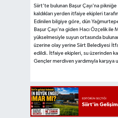
Siirt'te bulunan Başur Çayı'na pikniğe
kaldıkları yerden itfaiye ekipleri tarafı
Edinilen bilgiye göre, dün Yağmurtep
Başur Çayı'na giden Hacı Özçelik il
yükselmesiyle suyun ortasında buluna
üzerine olay yerine Siirt Belediyesi İ
edildi. İtfaiye ekipleri, su üzerinden
Gençler merdiven yardımıyla karşıya ula
EDITÖRÜN SEÇTIĞI
Siirt'in Geliş