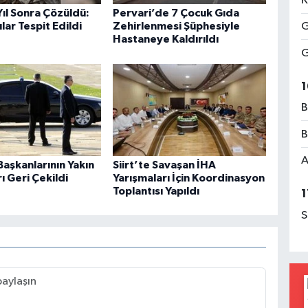
K
 Yıl Sonra Çözüldü:
Pervari’de 7 Çocuk Gıda
G
lar Tespit Edildi
Zehirlenmesi Şüphesiyle
Hastaneye Kaldırıldı
G
1
B
B
A
aşkanlarının Yakın
Siirt’te Savaşan İHA
 Geri Çekildi
Yarışmaları İçin Koordinasyon
Toplantısı Yapıldı
1
S