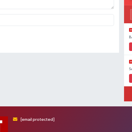
B
S
[email protected]