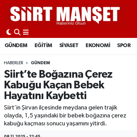
GÜNDEM
Siirt Nöbetçi Eczaneler
EĞİTİM
Siirt Hava Durumu
GÜNDEM
EĞİTİM
SİYASET
EKONOMİ
SPOR
SİYASET
Siirt Namaz Vakitleri
HABERLER
GÜNDEM
EKONOMİ
Siirt Trafik Yoğunluk Haritası
Siirt’te Boğazına Çerez
Kabuğu Kaçan Bebek
SPOR
Süper Lig Puan Durumu ve Fikstür
Hayatını Kaybetti
İLÇELER
Tüm Manşetler
Siirt’in Şirvan ilçesinde meydana gelen trajik
olayda, 1,5 yaşındaki bir bebek boğazına çerez
KÜLTÜR-SANAT
Son Dakika Haberleri
kabuğu kaçması sonucu yaşamını yitirdi.
SAĞLIK-YAŞAM
Haber Arşivi
08.11.2025 - 22:45