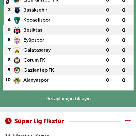
Erzurumspor FK
0
0
3
Başakşehir
0
0
4
Kocaelispor
0
0
5
Beşiktaş
0
0
6
Eyüpspor
0
0
7
Galatasaray
0
0
8
Çorum FK
0
0
9
Gaziantep FK
0
0
10
Alanyaspor
0
0
Detaylar için tıklayın
Süper Lig Fikstür