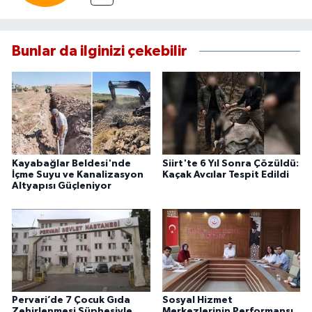
Bunlar da ilginizi çekebilir
Kayabağlar Beldesi'nde
Siirt'te 6 Yıl Sonra Çözüldü:
İçme Suyu ve Kanalizasyon
Kaçak Avcılar Tespit Edildi
Altyapısı Güçleniyor
Pervari’de 7 Çocuk Gıda
Sosyal Hizmet
Zehirlenmesi Şüphesiyle
Merkezlerinin Performansı