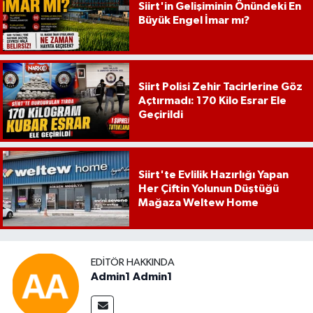
Siirt'in Gelişiminin Önündeki En
Büyük Engel İmar mı?
Siirt Polisi Zehir Tacirlerine Göz
Açtırmadı: 170 Kilo Esrar Ele
Geçirildi
Siirt'te Evlilik Hazırlığı Yapan
Her Çiftin Yolunun Düştüğü
Mağaza Weltew Home
EDITÖR HAKKINDA
Admin1 Admin1