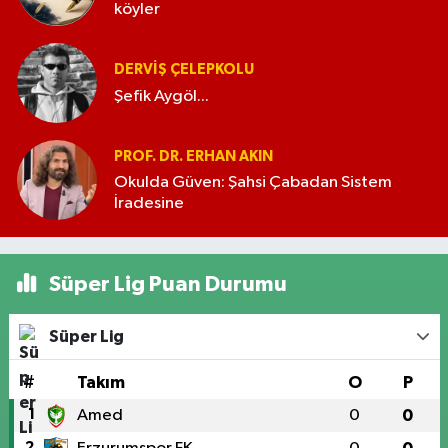
köyler
DERVIŞ ÇELEPKOLU
Şefik Aygöl...
PROF. DR. ERHAN AKIN
Okulda Güven: Şahsi Çabadan Sistem
İradesine
Süper Lig Puan Durumu
Süper Lig
#
Takım
O
P
1
Amed
0
0
2