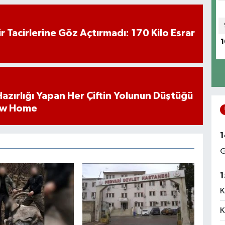
hir Tacirlerine Göz Açtırmadı: 170 Kilo Esrar
1
k Hazırlığı Yapan Her Çiftin Yolunun Düştüğü
ew Home
1
G
1
K
K