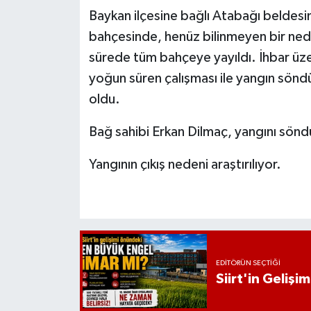
Baykan ilçesine bağlı Atabağı beldesi
bahçesinde, henüz bilinmeyen bir neden
sürede tüm bahçeye yayıldı. İhbar üzer
yoğun süren çalışması ile yangın sön
oldu.
Bağ sahibi Erkan Dilmaç, yangını söndü
Yangının çıkış nedeni araştırılıyor.
EDITÖRÜN SEÇTIĞI
Siirt'in Geliş