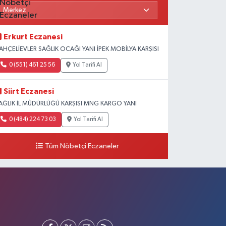
Erkurt Eczanesi
AHÇELİEVLER SAĞLIK OCAĞI YANI İPEK MOBİLYA KARŞISI
0 (551) 461 25 56
Yol Tarifi Al
Siirt Eczanesi
AĞLIK İL MÜDÜRLÜĞÜ KARŞISI MNG KARGO YANI
0 (484) 224 73 03
Yol Tarifi Al
Tüm Nöbetçi Eczaneler