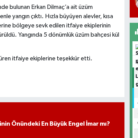
nde bulunan Erkan Dilmaç’a ait üzüm
le yangın çıktı. Hızla büyüyen alevler, kısa
ine bölgeye sevk edilen itfaiye ekiplerinin
dürüldü. Yangında 5 dönümlük üzüm bahçesi kül
ren itfaiye ekiplerine teşekkür etti.
iminin Önündeki En Büyük Engel İmar mı?