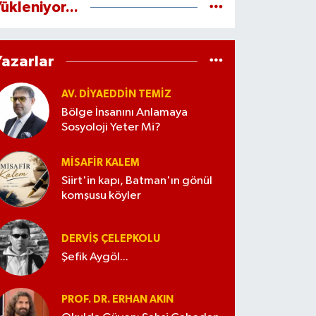
ükleniyor...
Yazarlar
AV. DIYAEDDIN TEMIZ
Bölge İnsanını Anlamaya
Sosyoloji Yeter Mi?
MISAFIR KALEM
Siirt'in kapı, Batman'ın gönül
komşusu köyler
DERVIŞ ÇELEPKOLU
Şefik Aygöl...
PROF. DR. ERHAN AKIN