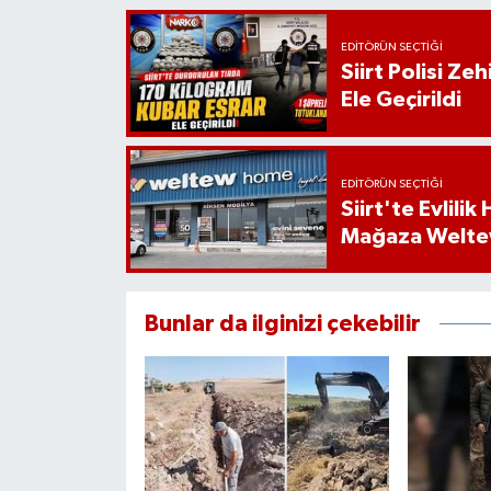
EDITÖRÜN SEÇTIĞI
Siirt Polisi Ze
Ele Geçirildi
EDITÖRÜN SEÇTIĞI
Siirt'te Evlili
Mağaza Welt
Bunlar da ilginizi çekebilir