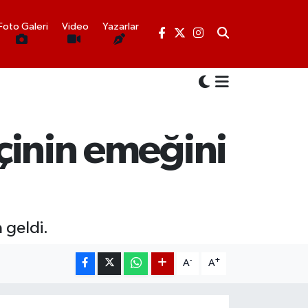
Foto Galeri
Video
Yazarlar
tçinin emeğini
 geldi.
-
+
A
A