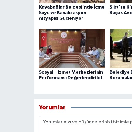
Kayabağlar Beldesi'nde İçme
Siirt'te 6
Suyu ve Kanalizasyon
Kaçak Avcı
Altyapısı Güçleniyor
Sosyal Hizmet Merkezlerinin
Belediye B
Performansı Değerlendirildi
Korumaları
Yorumlar