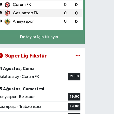
8
Çorum FK
0
0
9
Gaziantep FK
0
0
0
Alanyaspor
0
0
Detaylar için tıklayın
Süper Lig Fikstür
4 Ağustos, Cuma
alatasaray - Çorum FK
21:30
5 Ağustos, Cumartesi
onyaspor - Rizespor
19:00
asımpaşa - Trabzonspor
19:00