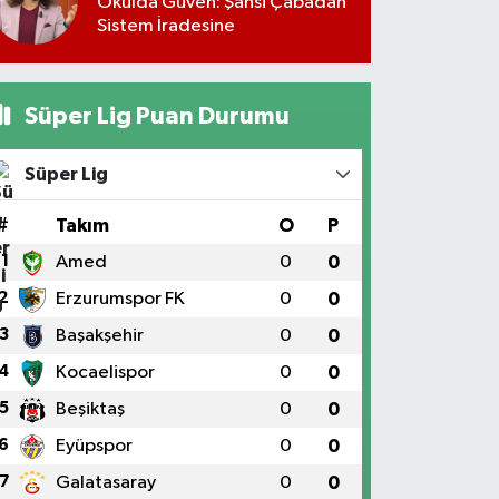
Okulda Güven: Şahsi Çabadan
Sistem İradesine
Süper Lig Puan Durumu
Süper Lig
#
Takım
O
P
1
Amed
0
0
2
Erzurumspor FK
0
0
3
Başakşehir
0
0
4
Kocaelispor
0
0
5
Beşiktaş
0
0
6
Eyüpspor
0
0
7
Galatasaray
0
0