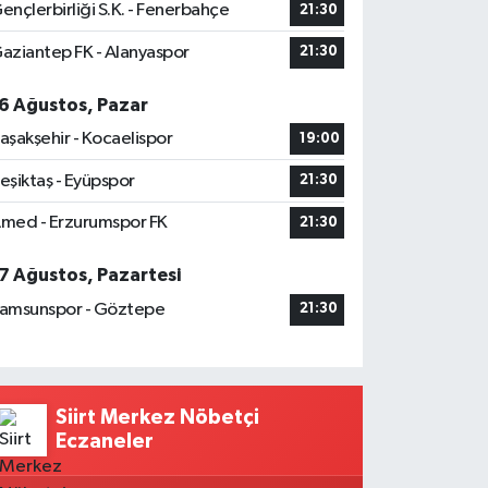
ençlerbirliği S.K. - Fenerbahçe
21:30
aziantep FK - Alanyaspor
21:30
6 Ağustos, Pazar
aşakşehir - Kocaelispor
19:00
eşiktaş - Eyüpspor
21:30
med - Erzurumspor FK
21:30
7 Ağustos, Pazartesi
amsunspor - Göztepe
21:30
Siirt Merkez Nöbetçi
Eczaneler