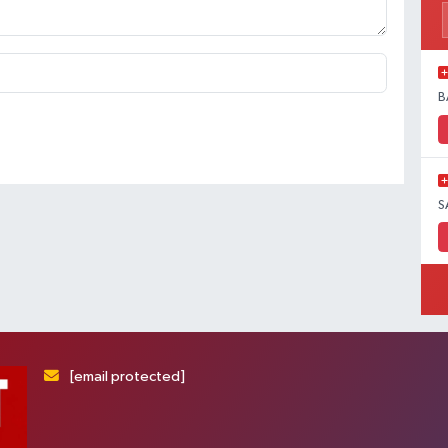
B
S
[email protected]