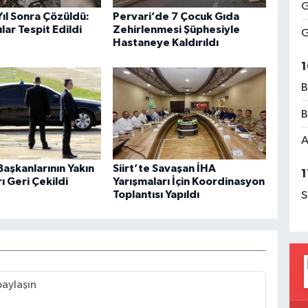
G
 Yıl Sonra Çözüldü:
Pervari’de 7 Çocuk Gıda
lar Tespit Edildi
Zehirlenmesi Şüphesiyle
G
Hastaneye Kaldırıldı
1
B
B
A
aşkanlarının Yakın
Siirt’te Savaşan İHA
1
 Geri Çekildi
Yarışmaları İçin Koordinasyon
Toplantısı Yapıldı
S