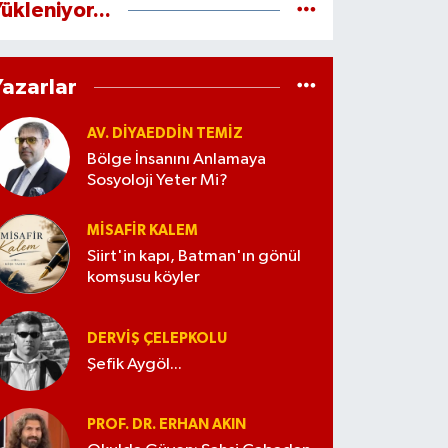
ükleniyor...
Yazarlar
AV. DIYAEDDIN TEMIZ
Bölge İnsanını Anlamaya
Sosyoloji Yeter Mi?
MISAFIR KALEM
Siirt'in kapı, Batman'ın gönül
komşusu köyler
DERVIŞ ÇELEPKOLU
Şefik Aygöl...
PROF. DR. ERHAN AKIN