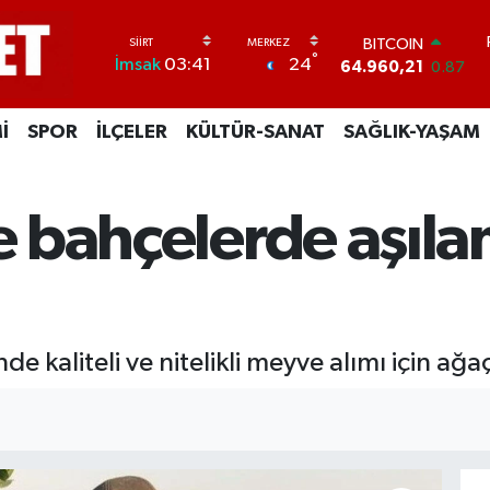
BITCOIN
°
64.960,21
0.87
24
İmsak
03:41
DOLAR
47,7436
0.18
İ
SPOR
İLÇELER
KÜLTÜR-SANAT
SAĞLIK-YAŞAM
EURO
55,2510
0.32
STERLİN
64,4811
0.38
ve bahçelerde aşı
GRAM ALTIN
6648.99
2.59
BİST100
13.773
-19
inde kaliteli ve nitelikli meyve alımı için a
I