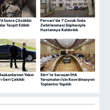
 Yıl Sonra Çözüldü:
Pervari’de 7 Çocuk Gıda
lar Tespit Edildi
Zehirlenmesi Şüphesiyle
Hastaneye Kaldırıldı
aşkanlarının Yakın
Siirt’te Savaşan İHA
 Geri Çekildi
Yarışmaları İçin Koordinasyon
Toplantısı Yapıldı