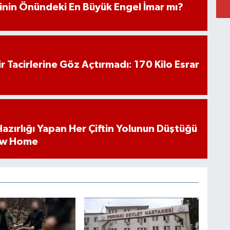
iminin Önündeki En Büyük Engel İmar mı?
hir Tacirlerine Göz Açtırmadı: 170 Kilo Esrar
k Hazırlığı Yapan Her Çiftin Yolunun Düştüğü
ew Home