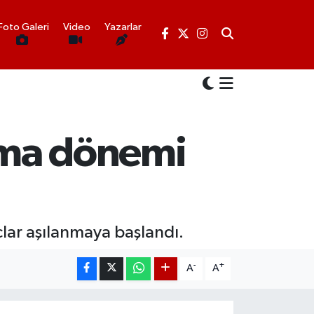
Foto Galeri
Video
Yazarlar
lama dönemi
ğaçlar aşılanmaya başlandı.
-
+
A
A