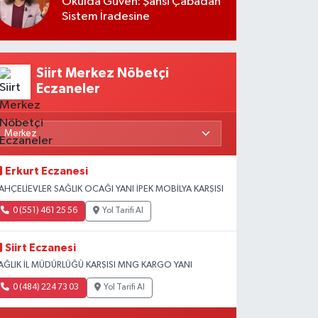
Okulda Güven: Şahsi Çabadan
Sistem İradesine
Siirt Merkez Nöbetçi
Eczaneler
Erkurt Eczanesi
AHÇELİEVLER SAĞLIK OCAĞI YANI İPEK MOBİLYA KARŞISI
0 (551) 461 25 56
Yol Tarifi Al
Siirt Eczanesi
AĞLIK İL MÜDÜRLÜĞÜ KARŞISI MNG KARGO YANI
0 (484) 224 73 03
Yol Tarifi Al