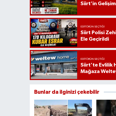
Siirt'in Geliş
EDITÖRÜN SEÇTIĞI
Siirt Polisi Ze
Ele Geçirildi
EDITÖRÜN SEÇTIĞI
Siirt'te Evlili
Mağaza Welt
Bunlar da ilginizi çekebilir