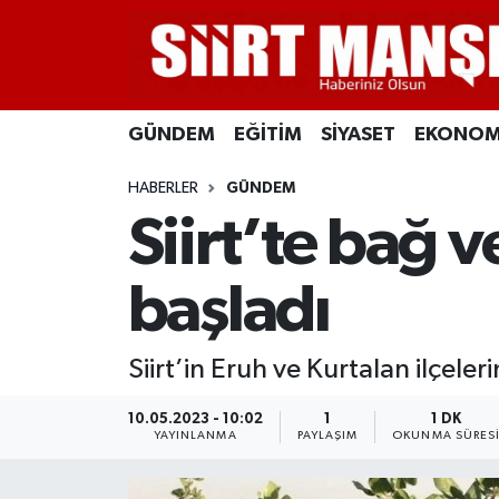
GÜNDEM
Siirt Nöbetçi Eczaneler
GÜNDEM
EĞİTİM
SİYASET
EKONOM
EĞİTİM
Siirt Hava Durumu
HABERLER
GÜNDEM
SİYASET
Siirt Namaz Vakitleri
Siirt’te bağ 
EKONOMİ
Siirt Trafik Yoğunluk Haritası
başladı
SPOR
Süper Lig Puan Durumu ve Fikstür
Siirt’in Eruh ve Kurtalan ilçeler
İLÇELER
Tüm Manşetler
10.05.2023 - 10:02
1
1 DK
KÜLTÜR-SANAT
Son Dakika Haberleri
YAYINLANMA
PAYLAŞIM
OKUNMA SÜRES
SAĞLIK-YAŞAM
Haber Arşivi