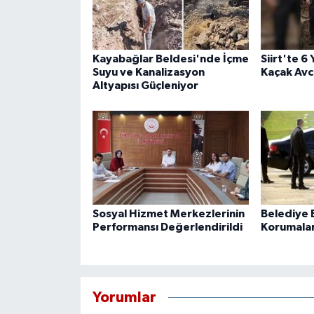
Kayabağlar Beldesi'nde İçme
Siirt'te 6
Suyu ve Kanalizasyon
Kaçak Avcı
Altyapısı Güçleniyor
Sosyal Hizmet Merkezlerinin
Belediye B
Performansı Değerlendirildi
Korumaları
Yorumlar