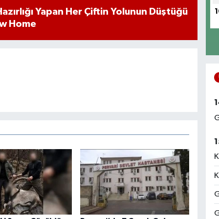
k Hazırlığı Yapan Her Çiftin Yolunun Düştüğü
1
ew Home
1
G
1
K
K
G
G