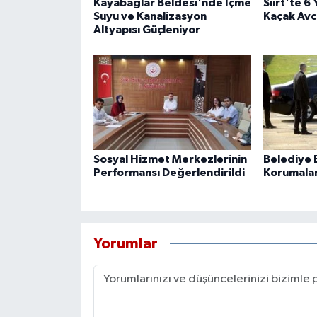
Kayabağlar Beldesi'nde İçme
Siirt'te 6
Suyu ve Kanalizasyon
Kaçak Avcı
Altyapısı Güçleniyor
Sosyal Hizmet Merkezlerinin
Belediye B
Performansı Değerlendirildi
Korumaları
Yorumlar