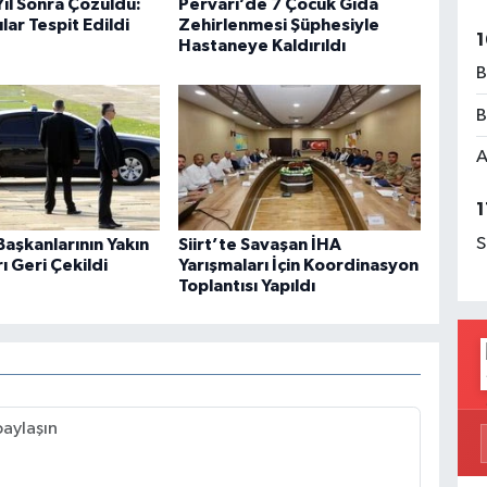
 Yıl Sonra Çözüldü:
Pervari’de 7 Çocuk Gıda
lar Tespit Edildi
Zehirlenmesi Şüphesiyle
1
Hastaneye Kaldırıldı
B
B
A
1
S
aşkanlarının Yakın
Siirt’te Savaşan İHA
 Geri Çekildi
Yarışmaları İçin Koordinasyon
Toplantısı Yapıldı