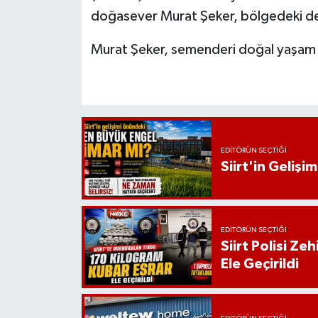
doğasever Murat Şeker, bölgedeki de
Murat Şeker, semenderi doğal yaşam a
EDITÖRÜN SEÇTIĞI
Siirt'in Geliş
EDITÖRÜN SEÇTIĞI
Siirt Polisi Ze
Ele Geçirildi