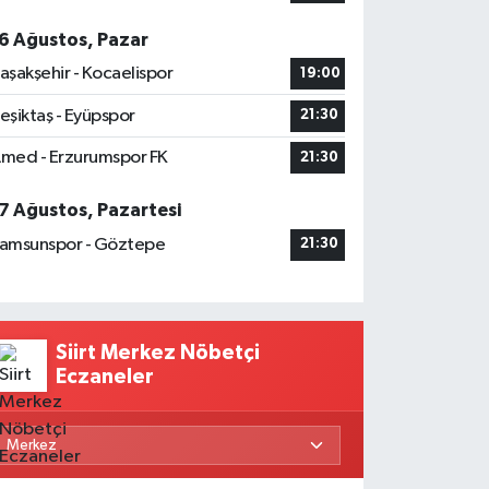
6 Ağustos, Pazar
aşakşehir - Kocaelispor
19:00
eşiktaş - Eyüpspor
21:30
med - Erzurumspor FK
21:30
7 Ağustos, Pazartesi
amsunspor - Göztepe
21:30
Siirt Merkez Nöbetçi
Eczaneler