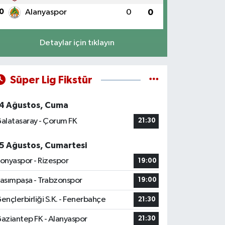
0
Alanyaspor
0
0
Detaylar için tıklayın
Süper Lig Fikstür
4 Ağustos, Cuma
alatasaray - Çorum FK
21:30
5 Ağustos, Cumartesi
onyaspor - Rizespor
19:00
asımpaşa - Trabzonspor
19:00
ençlerbirliği S.K. - Fenerbahçe
21:30
aziantep FK - Alanyaspor
21:30