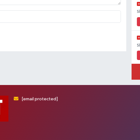
S
S
[email protected]