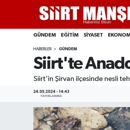
GÜNDEM
Siirt Nöbetçi Eczaneler
GÜNDEM
EĞİTİM
SİYASET
EKONOM
EĞİTİM
Siirt Hava Durumu
HABERLER
GÜNDEM
SİYASET
Siirt Namaz Vakitleri
Siirt'te Ana
EKONOMİ
Siirt Trafik Yoğunluk Haritası
Siirt'in Şirvan ilçesinde nesli
SPOR
Süper Lig Puan Durumu ve Fikstür
24.05.2024 - 14:43
İLÇELER
Tüm Manşetler
YAYINLANMA
KÜLTÜR-SANAT
Son Dakika Haberleri
SAĞLIK-YAŞAM
Haber Arşivi