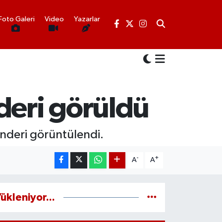
Foto Galeri
Video
Yazarlar
deri görüldü
enderi görüntülendi.
-
+
A
A
ükleniyor...