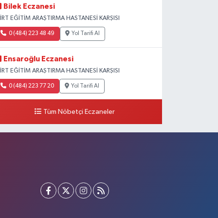
Bilek Eczanesi
İİRT EĞİTİM ARAŞTIRMA HASTANESİ KARŞISI
0 (484) 223 48 49
Yol Tarifi Al
Ensaroğlu Eczanesi
İİRT EĞİTİM ARAŞTIRMA HASTANESİ KARŞISI
0 (484) 223 77 20
Yol Tarifi Al
Tüm Nöbetçi Eczaneler