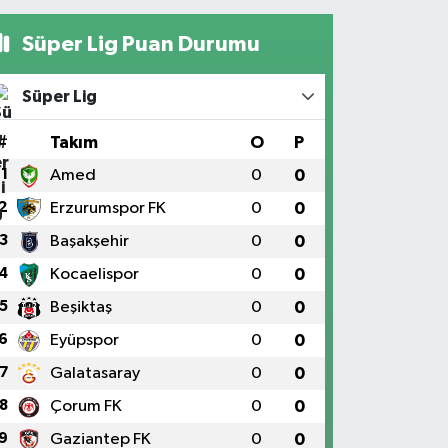
Süper Lig Puan Durumu
Süper Lig
#
Takım
O
P
1
Amed
0
0
2
Erzurumspor FK
0
0
3
Başakşehir
0
0
4
Kocaelispor
0
0
5
Beşiktaş
0
0
6
Eyüpspor
0
0
7
Galatasaray
0
0
8
Çorum FK
0
0
9
Gaziantep FK
0
0