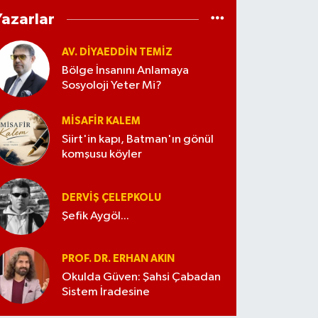
Yazarlar
AV. DIYAEDDIN TEMIZ
Bölge İnsanını Anlamaya
Sosyoloji Yeter Mi?
MISAFIR KALEM
Siirt'in kapı, Batman'ın gönül
komşusu köyler
DERVIŞ ÇELEPKOLU
Şefik Aygöl...
PROF. DR. ERHAN AKIN
Okulda Güven: Şahsi Çabadan
Sistem İradesine