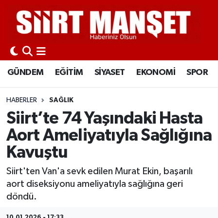
GÜNDEM
Siirt Nöbetçi Eczaneler
EĞİTİM
Siirt Hava Durumu
GÜNDEM
EĞİTİM
SİYASET
EKONOMİ
SPOR
SİYASET
Siirt Namaz Vakitleri
HABERLER
SAĞLIK
EKONOMİ
Siirt Trafik Yoğunluk Haritası
Siirt’te 74 Yaşındaki Hasta
Aort Ameliyatıyla Sağlığına
SPOR
Süper Lig Puan Durumu ve Fikstür
Kavuştu
İLÇELER
Tüm Manşetler
Siirt'ten Van'a sevk edilen Murat Ekin, başarılı
aort diseksiyonu ameliyatıyla sağlığına geri
KÜLTÜR-SANAT
Son Dakika Haberleri
döndü.
SAĞLIK-YAŞAM
Haber Arşivi
10.01.2026 - 17:33