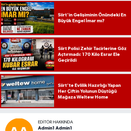
Siirt'in Gelişiminin Önündeki En
Büyük Engel İmar mı?
Siirt Polisi Zehir Tacirlerine Göz
Açtırmadı: 170 Kilo Esrar Ele
Geçirildi
Siirt'te Evlilik Hazırlığı Yapan
Her Çiftin Yolunun Düştüğü
Mağaza Weltew Home
EDITÖR HAKKINDA
Admin1 Admin1