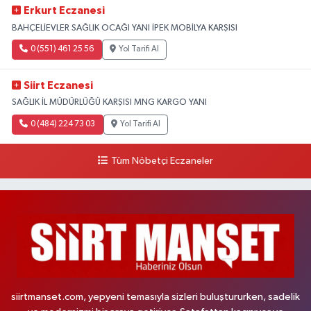
Erkurt Eczanesi
BAHÇELİEVLER SAĞLIK OCAĞI YANI İPEK MOBİLYA KARŞISI
0 (551) 461 25 56
Yol Tarifi Al
Siirt Eczanesi
SAĞLIK İL MÜDÜRLÜĞÜ KARŞISI MNG KARGO YANI
0 (484) 224 73 03
Yol Tarifi Al
Tüm Nöbetçi Eczaneler
siirtmanset.com, yepyeni temasıyla sizleri buluştururken, sadelik