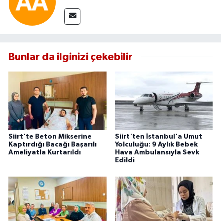
Bunlar da ilginizi çekebilir
Siirt'te Beton Mikserine
Siirt'ten İstanbul'a Umut
Kaptırdığı Bacağı Başarılı
Yolculuğu: 9 Aylık Bebek
Ameliyatla Kurtarıldı
Hava Ambulansıyla Sevk
Edildi