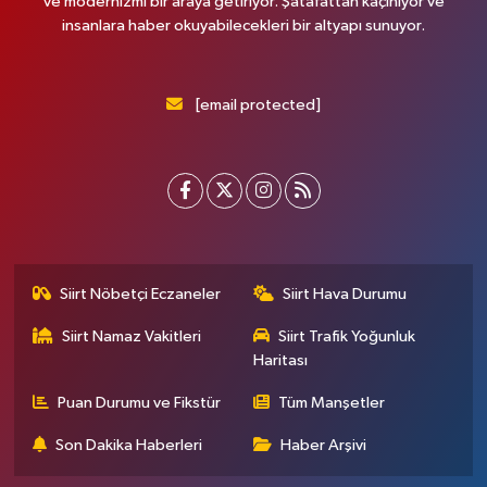
ve modernizmi bir araya getiriyor. Şatafattan kaçınıyor ve
insanlara haber okuyabilecekleri bir altyapı sunuyor.
[email protected]
Siirt Nöbetçi Eczaneler
Siirt Hava Durumu
Siirt Namaz Vakitleri
Siirt Trafik Yoğunluk
Haritası
Puan Durumu ve Fikstür
Tüm Manşetler
Son Dakika Haberleri
Haber Arşivi