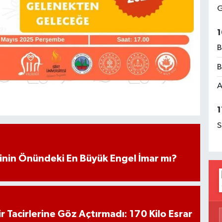
G
1
B
B
A
1
S
iminin Önündeki En Büyük Engel İmar mı?
hir Tacirlerine Göz Açtırmadı: 170 Kilo Esrar