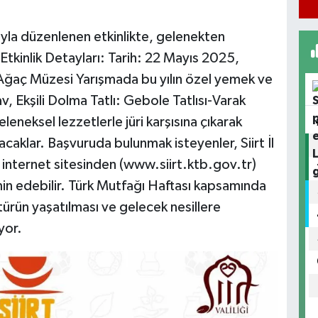
sıyla düzenlenen etkinlikte, gelenekten
tkinlik Detayları: Tarih: 22 Mayıs 2025,
Ağaç Müzesi Yarışmada bu yılın özel yemek ve
av, Ekşili Dolma Tatlı: Gebole Tatlısı-Varak
eleneksel lezzetlerle jüri karşısına çıkarak
şacaklar. Başvuruda bulunmak isteyenler, Siirt İl
internet sitesinden (www.siirt.ktb.gov.tr)
min edebilir. Türk Mutfağı Haftası kapsamında
ürün yaşatılması ve gelecek nesillere
yor.