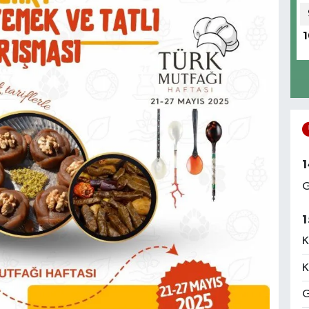
1
1
G
1
K
K
G