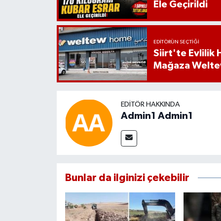
Ele Geçirildi
EDITÖRÜN SEÇTIĞI
Siirt'te Evlili
Mağaza Welt
EDITÖR HAKKINDA
Admin1 Admin1
Bunlar da ilginizi çekebilir