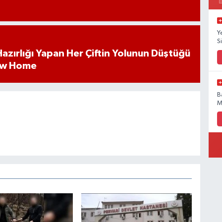
Y
Si
k Hazırlığı Yapan Her Çiftin Yolunun Düştüğü
ew Home
B
M