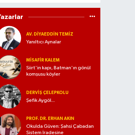
Yazarlar
AV. DIYAEDDIN TEMIZ
Yanıltıcı Aynalar
MISAFIR KALEM
Siirt'in kapı, Batman'ın gönül
komşusu köyler
DERVIŞ ÇELEPKOLU
Şefik Aygöl...
PROF. DR. ERHAN AKIN
Okulda Güven: Şahsi Çabadan
Sistem İradesine