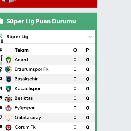
Süper Lig Puan Durumu
Süper Lig
#
Takım
O
P
1
Amed
0
0
2
Erzurumspor FK
0
0
3
Başakşehir
0
0
4
Kocaelispor
0
0
5
Beşiktaş
0
0
6
Eyüpspor
0
0
7
Galatasaray
0
0
8
Çorum FK
0
0