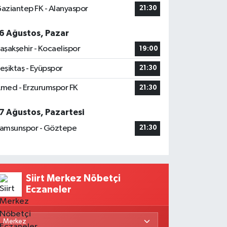
aziantep FK - Alanyaspor
21:30
6 Ağustos, Pazar
aşakşehir - Kocaelispor
19:00
eşiktaş - Eyüpspor
21:30
med - Erzurumspor FK
21:30
7 Ağustos, Pazartesi
amsunspor - Göztepe
21:30
Siirt Merkez Nöbetçi
Eczaneler