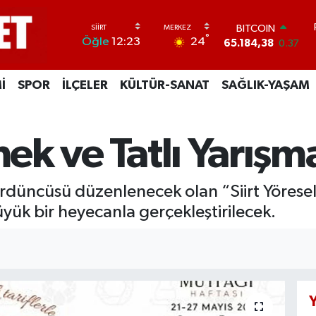
BITCOIN
65.184,38
0.37
DOLAR
°
24
Öğle
12:23
47,7239
0.01
EURO
55,1823
-0.06
İ
SPOR
İLÇELER
KÜLTÜR-SANAT
SAĞLIK-YAŞAM
STERLİN
64,4329
-0.02
GRAM ALTIN
6664.02
0.05
mek ve Tatlı Yarışm
BİST100
13.779
-14
 dördüncüsü düzenlenecek olan “Siirt Yörese
ük bir heyecanla gerçekleştirilecek.
Y