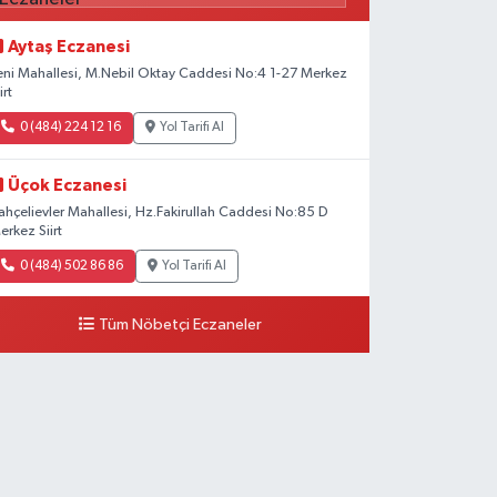
Aytaş Eczanesi
eni Mahallesi, M.Nebil Oktay Caddesi No:4 1-27 Merkez
irt
0 (484) 224 12 16
Yol Tarifi Al
Üçok Eczanesi
ahçelievler Mahallesi, Hz.Fakirullah Caddesi No:85 D
erkez Siirt
0 (484) 502 86 86
Yol Tarifi Al
Tüm Nöbetçi Eczaneler