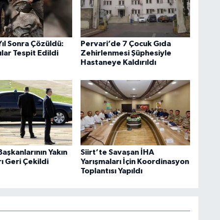
 Yıl Sonra Çözüldü:
Pervari’de 7 Çocuk Gıda
lar Tespit Edildi
Zehirlenmesi Şüphesiyle
Hastaneye Kaldırıldı
aşkanlarının Yakın
Siirt’te Savaşan İHA
 Geri Çekildi
Yarışmaları İçin Koordinasyon
Toplantısı Yapıldı