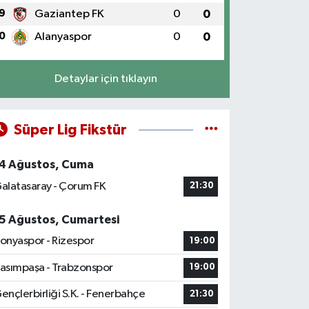
9
Gaziantep FK
0
0
0
Alanyaspor
0
0
Detaylar için tıklayın
Süper Lig Fikstür
4 Ağustos, Cuma
alatasaray - Çorum FK
21:30
5 Ağustos, Cumartesi
onyaspor - Rizespor
19:00
asımpaşa - Trabzonspor
19:00
ençlerbirliği S.K. - Fenerbahçe
21:30