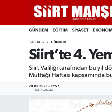
GÜNDEM
Siirt Nöbetçi Eczaneler
GÜNDEM
EĞİTİM
SİYASET
EKONOM
EĞİTİM
Siirt Hava Durumu
HABERLER
GÜNDEM
SİYASET
Siirt Namaz Vakitleri
Siirt’te 4. Ye
EKONOMİ
Siirt Trafik Yoğunluk Haritası
Siirt Valiliği tarafından bu yıl
SPOR
Süper Lig Puan Durumu ve Fikstür
Mutfağı Haftası kapsamında büy
İLÇELER
Tüm Manşetler
20.05.2025 - 17:57
YAYINLANMA
KÜLTÜR-SANAT
Son Dakika Haberleri
SAĞLIK-YAŞAM
Haber Arşivi