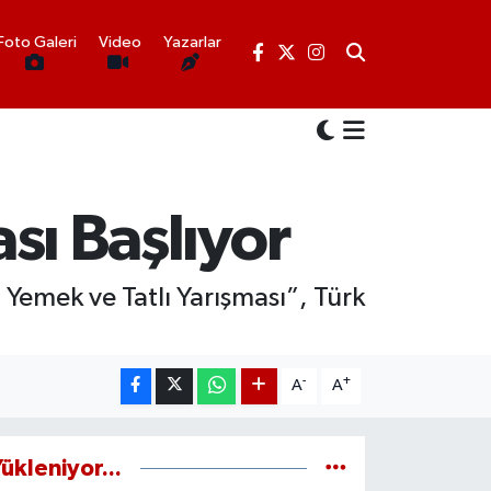
Foto Galeri
Video
Yazarlar
ası Başlıyor
l Yemek ve Tatlı Yarışması”, Türk
-
+
A
A
ükleniyor...