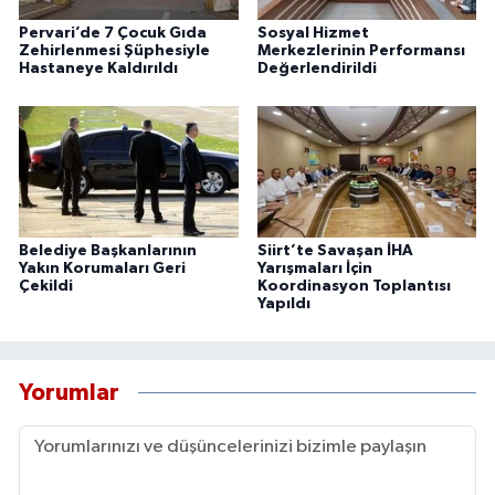
Pervari’de 7 Çocuk Gıda
Sosyal Hizmet
Zehirlenmesi Şüphesiyle
Merkezlerinin Performansı
Hastaneye Kaldırıldı
Değerlendirildi
Belediye Başkanlarının
Siirt’te Savaşan İHA
Yakın Korumaları Geri
Yarışmaları İçin
Çekildi
Koordinasyon Toplantısı
Yapıldı
Yorumlar