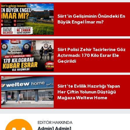
Siirt'in Gelişiminin Önündeki En
Büyük Engel İmar mı?
Siirt Polisi Zehir Tacirlerine Göz
Açtırmadı: 170 Kilo Esrar Ele
Geçirildi
Siirt'te Evlilik Hazırlığı Yapan
Her Çiftin Yolunun Düştüğü
Mağaza Weltew Home
EDITÖR HAKKINDA
Admin1 Admin1