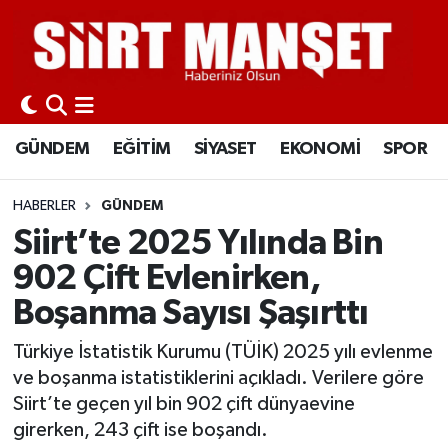
GÜNDEM
Siirt Nöbetçi Eczaneler
EĞİTİM
Siirt Hava Durumu
GÜNDEM
EĞİTİM
SİYASET
EKONOMİ
SPOR
SİYASET
Siirt Namaz Vakitleri
HABERLER
GÜNDEM
EKONOMİ
Siirt Trafik Yoğunluk Haritası
Siirt’te 2025 Yılında Bin
902 Çift Evlenirken,
SPOR
Süper Lig Puan Durumu ve Fikstür
Boşanma Sayısı Şaşırttı
İLÇELER
Tüm Manşetler
Türkiye İstatistik Kurumu (TÜİK) 2025 yılı evlenme
ve boşanma istatistiklerini açıkladı. Verilere göre
KÜLTÜR-SANAT
Son Dakika Haberleri
Siirt’te geçen yıl bin 902 çift dünyaevine
girerken, 243 çift ise boşandı.
SAĞLIK-YAŞAM
Haber Arşivi