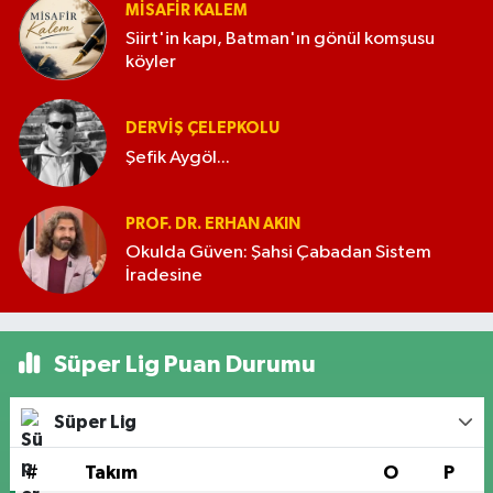
MISAFIR KALEM
Siirt'in kapı, Batman'ın gönül komşusu
köyler
DERVIŞ ÇELEPKOLU
Şefik Aygöl...
PROF. DR. ERHAN AKIN
Okulda Güven: Şahsi Çabadan Sistem
İradesine
Süper Lig Puan Durumu
Süper Lig
#
Takım
O
P