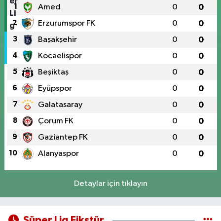
1
Amed
0
0
2
Erzurumspor FK
0
0
3
Başakşehir
0
0
4
Kocaelispor
0
0
5
Beşiktaş
0
0
6
Eyüpspor
0
0
7
Galatasaray
0
0
8
Çorum FK
0
0
9
Gaziantep FK
0
0
10
Alanyaspor
0
0
Detaylar için tıklayın
Süper Lig Fikstür