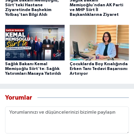
Sağlık Bakanı Memişoğlu,
Sağlık Bakanı
Siirt'teki Hastane
Memişoğlu'ndan AK Parti
Ziyaretinde Başhekim
ve MHP Siirt İl
Yolbaş'tan Bilgi Aldı
Başkanlıklarına Ziyaret
Sağlık Bakanı Kemal
Çocuklarda Boy Kısalığında
Memişoğlu Siirt'te: Sağlık
Erken Tanı Tedavi Başarısını
Yatırımları Masaya Yatırıldı
Artırıyor
Yorumlar