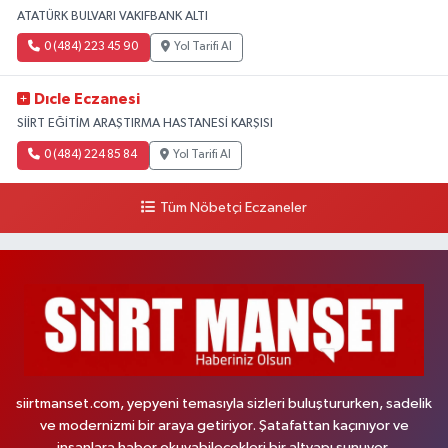
ATATÜRK BULVARI VAKIFBANK ALTI
0 (484) 223 45 90
Yol Tarifi Al
Dıcle Eczanesi
SİİRT EĞİTİM ARAŞTIRMA HASTANESİ KARŞISI
0 (484) 224 85 84
Yol Tarifi Al
Tüm Nöbetçi Eczaneler
siirtmanset.com, yepyeni temasıyla sizleri buluştururken, sadelik
ve modernizmi bir araya getiriyor. Şatafattan kaçınıyor ve
insanlara haber okuyabilecekleri bir altyapı sunuyor.