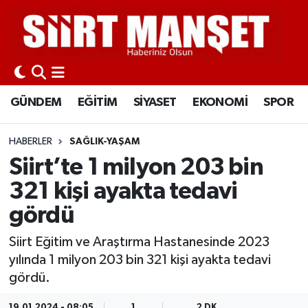
GÜNDEM
Siirt Nöbetçi Eczaneler
EĞİTİM
Siirt Hava Durumu
GÜNDEM
EĞİTİM
SİYASET
EKONOMİ
SPOR
SİYASET
Siirt Namaz Vakitleri
HABERLER
SAĞLIK-YAŞAM
EKONOMİ
Siirt Trafik Yoğunluk Haritası
Siirt’te 1 milyon 203 bin
321 kişi ayakta tedavi
SPOR
Süper Lig Puan Durumu ve Fikstür
gördü
İLÇELER
Tüm Manşetler
Siirt Eğitim ve Araştırma Hastanesinde 2023
yılında 1 milyon 203 bin 321 kişi ayakta tedavi
KÜLTÜR-SANAT
Son Dakika Haberleri
gördü.
SAĞLIK-YAŞAM
Haber Arşivi
19.01.2024 - 08:05
1
2 DK