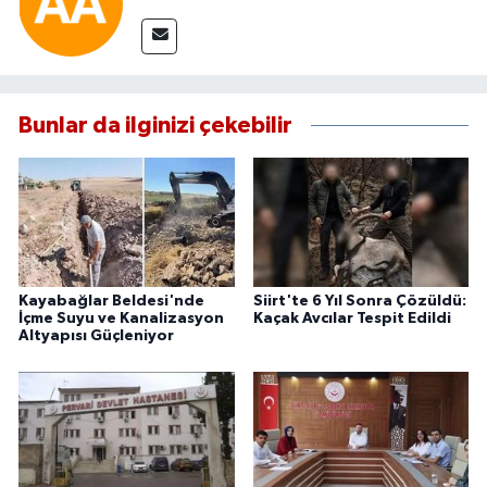
Bunlar da ilginizi çekebilir
Kayabağlar Beldesi'nde
Siirt'te 6 Yıl Sonra Çözüldü:
İçme Suyu ve Kanalizasyon
Kaçak Avcılar Tespit Edildi
Altyapısı Güçleniyor