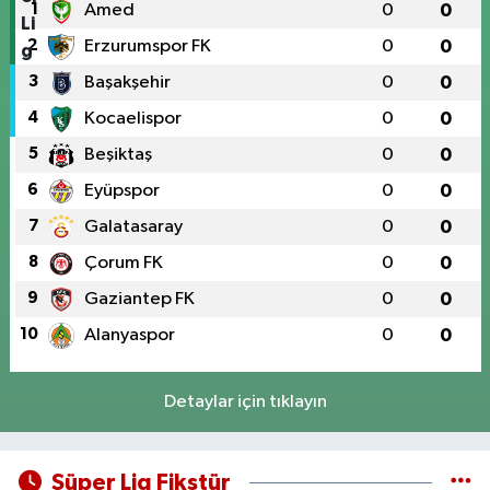
1
Amed
0
0
2
Erzurumspor FK
0
0
3
Başakşehir
0
0
4
Kocaelispor
0
0
5
Beşiktaş
0
0
6
Eyüpspor
0
0
7
Galatasaray
0
0
8
Çorum FK
0
0
9
Gaziantep FK
0
0
10
Alanyaspor
0
0
Detaylar için tıklayın
Süper Lig Fikstür