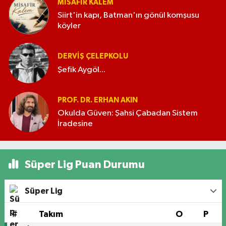
MISAFIR KALEM
Siirt'in kapı, Batman'ın gönül komşusu
köyler
DERVIŞ ÇELEPKOLU
Şefik Aygöl...
PROF. DR. ERHAN AKIN
Okulda Güven: Şahsi Çabadan Sistem
İradesine
Süper Lig Puan Durumu
Süper Lig
#
Takım
O
P