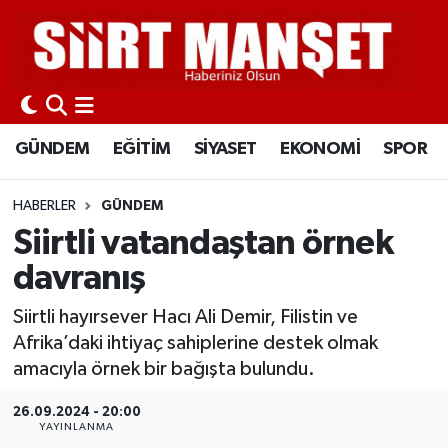
GÜNDEM
Siirt Nöbetçi Eczaneler
EĞİTİM
Siirt Hava Durumu
GÜNDEM
EĞİTİM
SİYASET
EKONOMİ
SPOR
SİYASET
Siirt Namaz Vakitleri
HABERLER
GÜNDEM
EKONOMİ
Siirt Trafik Yoğunluk Haritası
Siirtli vatandaştan örnek
davranış
SPOR
Süper Lig Puan Durumu ve Fikstür
Siirtli hayırsever Hacı Ali Demir, Filistin ve
İLÇELER
Tüm Manşetler
Afrika’daki ihtiyaç sahiplerine destek olmak
amacıyla örnek bir bağışta bulundu.
KÜLTÜR-SANAT
Son Dakika Haberleri
26.09.2024 - 20:00
YAYINLANMA
SAĞLIK-YAŞAM
Haber Arşivi