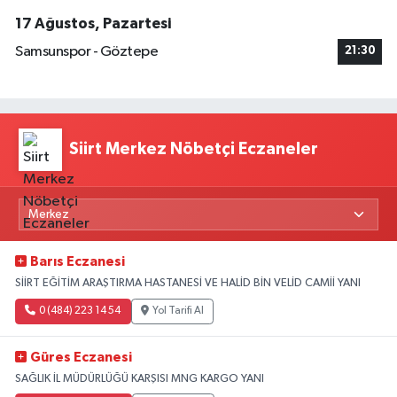
17 Ağustos, Pazartesi
Samsunspor - Göztepe
21:30
Siirt Merkez Nöbetçi Eczaneler
Barıs Eczanesi
SİİRT EĞİTİM ARAŞTIRMA HASTANESİ VE HALİD BİN VELİD CAMİİ YANI
0 (484) 223 14 54
Yol Tarifi Al
Güres Eczanesi
SAĞLIK İL MÜDÜRLÜĞÜ KARŞISI MNG KARGO YANI