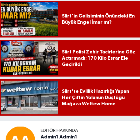
Siirt'in Gelişiminin Önündeki En
Büyük Engel İmar mı?
Siirt Polisi Zehir Tacirlerine Göz
Açtırmadı: 170 Kilo Esrar Ele
Geçirildi
Siirt'te Evlilik Hazırlığı Yapan
Her Çiftin Yolunun Düştüğü
Mağaza Weltew Home
EDITÖR HAKKINDA
Admin1 Admin1