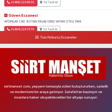
0 (488) 224 66 55
Yol Tarifi Al
Güven Eczanesi
AYDINLAR CAD. BOTAN PASAJI GİRİŞ VATAN OTELİ YANI
0 (484) 224 10 70
Yol Tarifi Al
Tüm Nöbetçi Eczaneler
siirtmanset.com, yepyeni temasıyla sizleri buluştururken, sadelik
ve modernizmi bir araya getiriyor. Şatafattan kaçınıyor ve
insanlara haber okuyabilecekleri bir altyapı sunuyor.