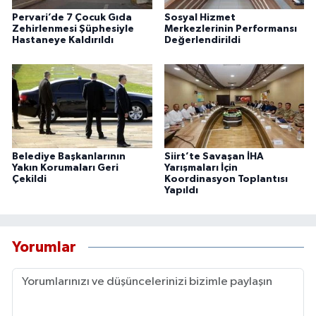
Pervari’de 7 Çocuk Gıda
Sosyal Hizmet
Zehirlenmesi Şüphesiyle
Merkezlerinin Performansı
Hastaneye Kaldırıldı
Değerlendirildi
Belediye Başkanlarının
Siirt’te Savaşan İHA
Yakın Korumaları Geri
Yarışmaları İçin
Çekildi
Koordinasyon Toplantısı
Yapıldı
Yorumlar