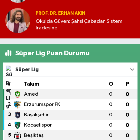
PROF. DR. ERHAN AKIN
Okulda Güven: Şahsi Çabadan Sistem
İradesine
Süper Lig Puan Durumu
Süper Lig
#
Takım
O
P
1
Amed
0
0
2
Erzurumspor FK
0
0
3
Başakşehir
0
0
4
Kocaelispor
0
0
5
Beşiktaş
0
0