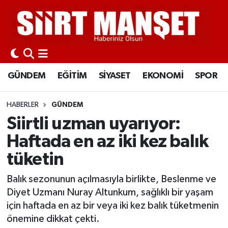
GÜNDEM
Siirt Nöbetçi Eczaneler
EĞİTİM
Siirt Hava Durumu
GÜNDEM
EĞİTİM
SİYASET
EKONOMİ
SPOR
SİYASET
Siirt Namaz Vakitleri
HABERLER
GÜNDEM
EKONOMİ
Siirt Trafik Yoğunluk Haritası
Siirtli uzman uyarıyor:
Haftada en az iki kez balık
SPOR
Süper Lig Puan Durumu ve Fikstür
tüketin
İLÇELER
Tüm Manşetler
Balık sezonunun açılmasıyla birlikte, Beslenme ve
Diyet Uzmanı Nuray Altunkum, sağlıklı bir yaşam
KÜLTÜR-SANAT
Son Dakika Haberleri
için haftada en az bir veya iki kez balık tüketmenin
önemine dikkat çekti.
SAĞLIK-YAŞAM
Haber Arşivi