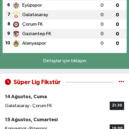
6
Eyüpspor
0
0
7
Galatasaray
0
0
8
Çorum FK
0
0
9
Gaziantep FK
0
0
10
Alanyaspor
0
0
Detaylar için tıklayın
Süper Lig Fikstür
14 Ağustos, Cuma
Galatasaray - Çorum FK
21:30
15 Ağustos, Cumartesi
Konyaspor - Rizespor
19:00