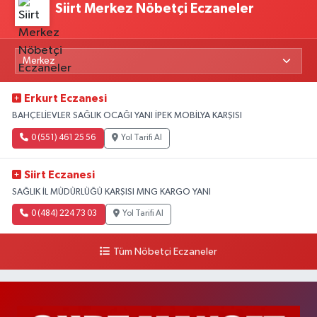
Siirt Merkez Nöbetçi Eczaneler
Erkurt Eczanesi
BAHÇELİEVLER SAĞLIK OCAĞI YANI İPEK MOBİLYA KARŞISI
0 (551) 461 25 56
Yol Tarifi Al
Siirt Eczanesi
SAĞLIK İL MÜDÜRLÜĞÜ KARŞISI MNG KARGO YANI
0 (484) 224 73 03
Yol Tarifi Al
Tüm Nöbetçi Eczaneler