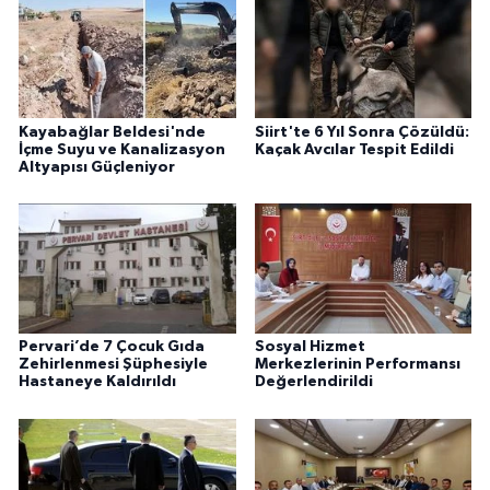
Kayabağlar Beldesi'nde
Siirt'te 6 Yıl Sonra Çözüldü:
İçme Suyu ve Kanalizasyon
Kaçak Avcılar Tespit Edildi
Altyapısı Güçleniyor
Pervari’de 7 Çocuk Gıda
Sosyal Hizmet
Zehirlenmesi Şüphesiyle
Merkezlerinin Performansı
Hastaneye Kaldırıldı
Değerlendirildi