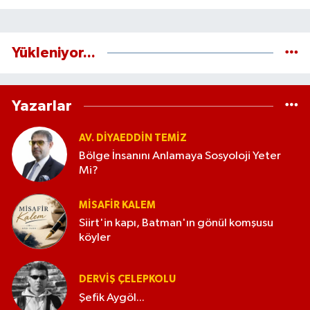
Yükleniyor...
Yazarlar
AV. DIYAEDDIN TEMIZ
Bölge İnsanını Anlamaya Sosyoloji Yeter
Mi?
MISAFIR KALEM
Siirt'in kapı, Batman'ın gönül komşusu
köyler
DERVIŞ ÇELEPKOLU
Şefik Aygöl...