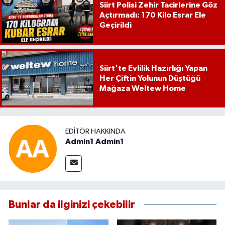
Siirt Polisi Zehir Tacirlerine Göz
Açtırmadı: 170 Kilo Esrar Ele
Geçirildi
Siirt'te Evlilik Hazırlığı Yapan
Her Çiftin Yolunun Düştüğü
Mağaza Weltew Home
EDITÖR HAKKINDA
Admin1 Admin1
Bunlar da ilginizi çekebilir