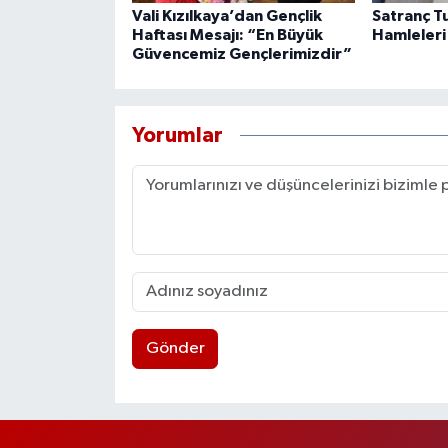
Vali Kızılkaya’dan Gençlik
Satranç T
Haftası Mesajı: “En Büyük
Hamleleri
Güvencemiz Gençlerimizdir”
Yorumlar
Gönder