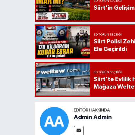
EDITÖRÜN SEÇTIĞI
Siirt'in Geliş
EDITÖRÜN SEÇTIĞI
Siirt Polisi Ze
Ele Geçirildi
EDITÖRÜN SEÇTIĞI
Siirt'te Evlili
Mağaza Welt
EDITÖR HAKKINDA
Admin Admin