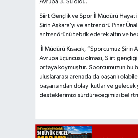
Avrupa 3. Sü oldu.
Siirt Gençlik ve Spor İl Müdürü Hayat
Şirin Aşkara’yı ve antrenörü Pınar Üna
antrenörünü tebrik ederek altın ve hed
İl Müdürü Kısacık, “Sporcumuz Şirin A
Avrupa üçüncüsü olması, Siirt gençliği
ortaya koymuştur. Sporcumuzun bu başa
uluslararası arenada da başarılı olab
başarısından dolayı kutlar ve gelecek 
desteklerimizi sürdüreceğimizi belirt