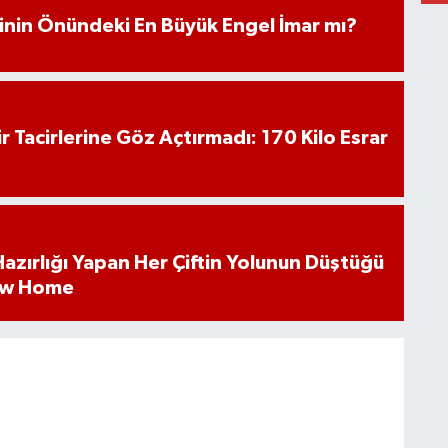
iminin Önündeki En Büyük Engel İmar mı?
hir Tacirlerine Göz Açtırmadı: 170 Kilo Esrar
k Hazırlığı Yapan Her Çiftin Yolunun Düştüğü
ew Home