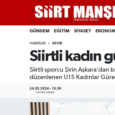
GÜNDEM
Siirt Nöbetçi Eczaneler
GÜNDEM
EĞİTİM
SİYASET
EKONOM
EĞİTİM
Siirt Hava Durumu
HABERLER
SPOR
SİYASET
Siirt Namaz Vakitleri
Siirtli kadın
EKONOMİ
Siirt Trafik Yoğunluk Haritası
Siirtli sporcu Şirin Aşkara’dan
SPOR
Süper Lig Puan Durumu ve Fikstür
düzenlenen U15 Kadınlar Güre
İLÇELER
Tüm Manşetler
24.05.2024 - 10:36
YAYINLANMA
KÜLTÜR-SANAT
Son Dakika Haberleri
SAĞLIK-YAŞAM
Haber Arşivi