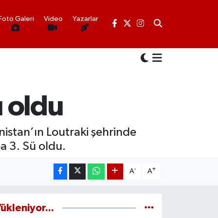
Foto Galeri
Video
Yazarlar
ü oldu
nistan’ın Loutraki şehrinde
 3. Sü oldu.
-
+
A
A
ükleniyor...