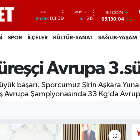
BITCOIN
65.130,04
1.2
DOLAR
°
28
İmsak
03:39
47,7106
0.17
EURO
55,1652
0.27
İ
SPOR
İLÇELER
KÜLTÜR-SANAT
SAĞLIK-YAŞAM
STERLİN
64,4046
0.35
GRAM ALTIN
 güreşçi Avrupa 3.s
6648.99
2.59
BİST100
13.773
-19
 büyük başarı. Sporcumuz Şirin Aşkara Yuna
ş Avrupa Şampiyonasında 33 Kg’da Avrupa
Y