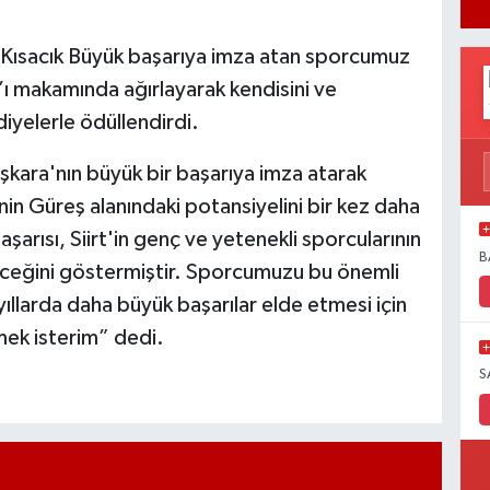
i Kısacık Büyük başarıya imza atan sporcumuz
l’ı makamında ağırlayarak kendisini ve
iyelerle ödüllendirdi.
şkara'nın büyük bir başarıya imza atarak
nin Güreş alanındaki potansiyelini bir kez daha
rısı, Siirt'in genç ve yetenekli sporcularının
B
ileceğini göstermiştir. Sporcumuzu bu önemli
yıllarda daha büyük başarılar elde etmesi için
mek isterim” dedi.
S