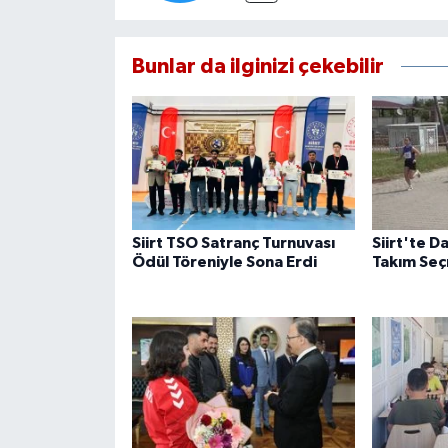
Bunlar da ilginizi çekebilir
Siirt TSO Satranç Turnuvası
Siirt'te Da
Ödül Töreniyle Sona Erdi
Takım Seç