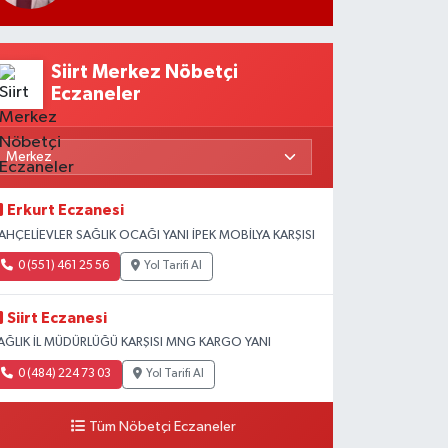
Siirt Merkez Nöbetçi
Eczaneler
Erkurt Eczanesi
AHÇELİEVLER SAĞLIK OCAĞI YANI İPEK MOBİLYA KARŞISI
0 (551) 461 25 56
Yol Tarifi Al
Siirt Eczanesi
AĞLIK İL MÜDÜRLÜĞÜ KARŞISI MNG KARGO YANI
0 (484) 224 73 03
Yol Tarifi Al
Tüm Nöbetçi Eczaneler