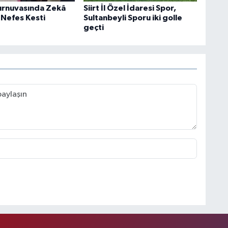
urnuvasında Zekâ
Siirt İl Özel İdaresi Spor,
 Nefes Kesti
Sultanbeyli Sporu iki golle
geçti